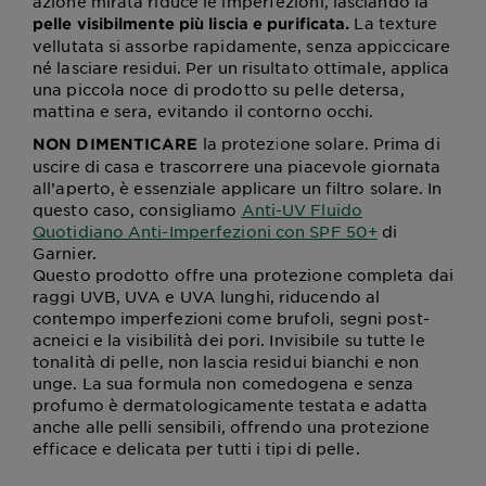
azione mirata riduce le imperfezioni, lasciando la
La texture
pelle visibilmente più liscia e purificata.
vellutata si assorbe rapidamente, senza appiccicare
né lasciare residui. Per un risultato ottimale, applica
una piccola noce di prodotto su pelle detersa,
mattina e sera, evitando il contorno occhi.
la protezione solare. Prima di
NON DIMENTICARE
uscire di casa e trascorrere una piacevole giornata
all’aperto, è essenziale applicare un filtro solare. In
questo caso, consigliamo
Anti-UV Fluido
Quotidiano Anti-Imperfezioni con SPF 50+
di
Garnier.
Questo prodotto offre una protezione completa dai
raggi UVB, UVA e UVA lunghi, riducendo al
contempo imperfezioni come brufoli, segni post-
acneici e la visibilità dei pori. Invisibile su tutte le
tonalità di pelle, non lascia residui bianchi e non
unge. La sua formula non comedogena e senza
profumo è dermatologicamente testata e adatta
anche alle pelli sensibili, offrendo una protezione
efficace e delicata per tutti i tipi di pelle.