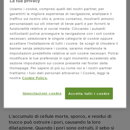
La tua privacy
quando si dilatano e diventano visibilmente più
grandi.
e come possono
Ma i pori dilatati cosa sono
Usiamo i cookie, compresi quelli dei nostri partner, per
essere trattati? Comprendere le cause della
garantirti la migliore esperienza di navigazione, analizzare il
traffico sul nostro sito e, previo consenso, mostrarti annunci
dilatazione dei pori è il primo passo per affrontare
personalizzati sui siti internet di terze parti e per fornirti le
efficacemente questo problema.
funzionalità relative ai social media. Cliccando i pulsanti
1. Eccesso di produzione di sebo
sottostanti potrai proseguire la navigazione con i soli cookie
necessari, selezionare le singole categorie di cookie oppure
accettare l’installazione di tutti i cookie. Se scegli di chiudere il
La produzione eccessiva di sebo è una delle
cause
banner senza selezionare i cookie, saranno mantenute le
Quando le ghiandole
più comuni di pori dilatati.
impostazioni predefinite relative ai soli cookie necessari. Potrai
modificare le tue preferenze in ogni momento accedendo alla
sebacee producono una quantità eccessiva di sebo,
sezione Impostazioni sui cookie presente nel footer della
i pori possono allargarsi per permetterne il
Homepage. Per sapere di più su come noi e i nostri partner
passaggio sulla superficie della pelle. Questo
trattiamo i tuoi dati personali attraverso i Cookie, leggi la
fenomeno è particolarmente comune nelle persone
nostra
Cookie Policy.
con pelle grassa o mista, dove la zona T (fronte,
naso e mento) è spesso la più colpita.
Impostazioni cookie
Accetta tutti i cookie
2. Accumulo di impurità e cellule
morte
L'accumulo di cellule morte, sporco, e residui di
trucco può ostruire i pori, causando la loro
dilatazione. Quando i pori sono ostruiti, il sebo si