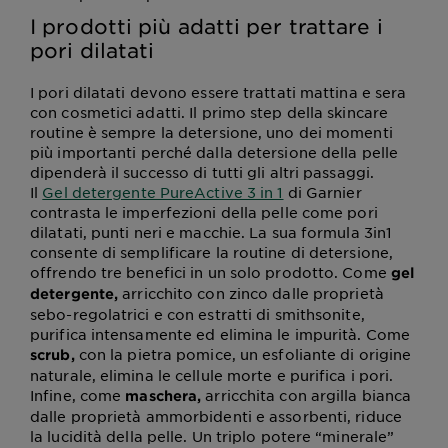
I prodotti più adatti per trattare i
pori dilatati
I pori dilatati devono essere trattati mattina e sera
con cosmetici adatti. Il primo step della skincare
routine è sempre la detersione, uno dei momenti
più importanti perché dalla detersione della pelle
dipenderà il successo di tutti gli altri passaggi.
Il
Gel detergente PureActive 3 in 1
di Garnier
contrasta le imperfezioni della pelle come pori
dilatati, punti neri e macchie. La sua formula 3in1
consente di semplificare la routine di detersione,
offrendo tre benefici in un solo prodotto. Come
gel
arricchito con zinco dalle proprietà
detergente,
sebo-regolatrici e con estratti di smithsonite,
purifica intensamente ed elimina le impurità. Come
con la pietra pomice, un esfoliante di origine
scrub,
naturale, elimina le cellule morte e purifica i pori.
Infine, come
arricchita con argilla bianca
maschera,
dalle proprietà ammorbidenti e assorbenti, riduce
la lucidità della pelle. Un triplo potere “minerale”