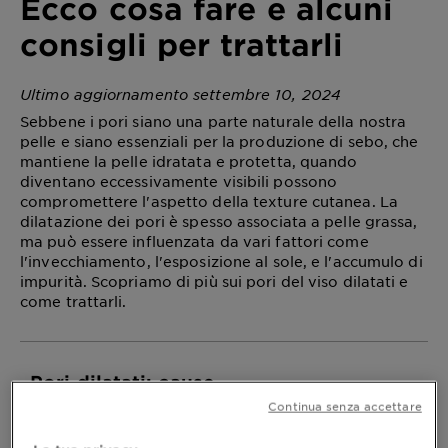
Ecco cosa fare e alcuni
consigli per trattarli
Ultimo aggiornamento settembre 10, 2024
Sebbene i pori siano una parte naturale della nostra
pelle e siano essenziali per la produzione di sebo, che
mantiene la pelle idratata e protetta, quando
diventano eccessivamente visibili possono
compromettere l'aspetto della texture cutanea. La
dilatazione dei pori è spesso associata a pelle grassa,
ma può essere influenzata da vari fattori come
l'invecchiamento, l'esposizione al sole, e l'accumulo di
impurità. Scopriamo di più sui pori del viso dilatati e
come trattarli.
Pori dilatati: cause
Continua senza accettare
I pori della pelle, sebbene essenziali per il suo
benessere, possono diventare un problema estetico