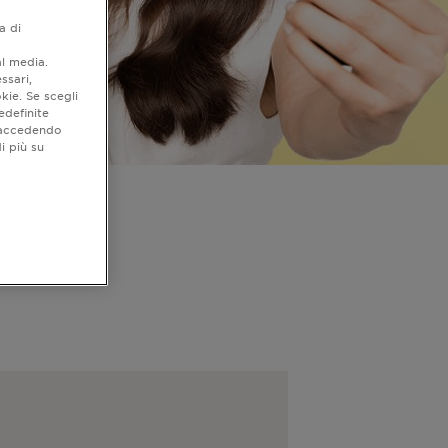
a di
al media.
ssari,
kie. Se scegli
edefinite
o accedendo
i più su