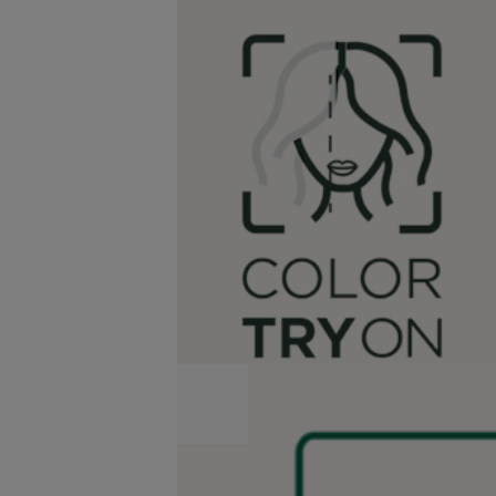
On
SkinCoach
AI