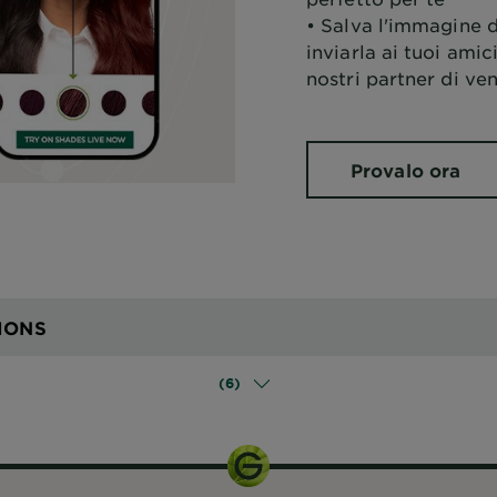
• Salva l'immagine d
inviarla ai tuoi amic
nostri partner di ven
Provalo ora
IONS
(6)