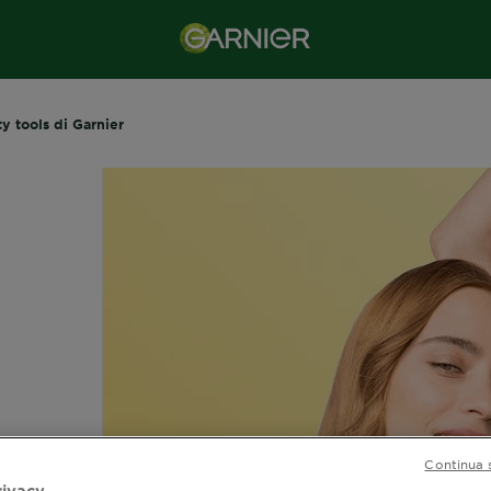
ty tools di Garnier
i
Continua 
rivacy