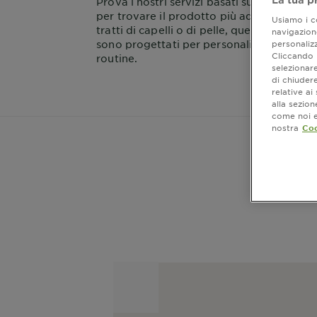
Prova i nostri servizi basati sulla tecnolog
per trovare il prodotto più adatto a te. Ch
Usiamo i co
tratti di capelli o di pelle, questi strumenti
navigazione
sono progettati per personalizzare la tua
personalizz
Cliccando i
routine.
selezionare
di chiuder
relative a
alla sezio
come noi e 
nostra
Coo
Virtual
Try-