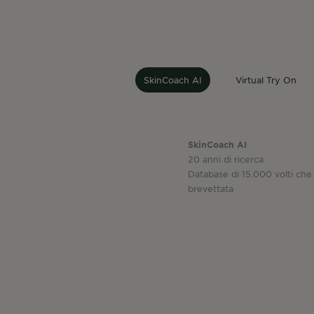
SkinCoach AI
Virtual Try On
SkinCoach AI
20 anni di ricerca
Database di 15.000 volti che 
brevettata