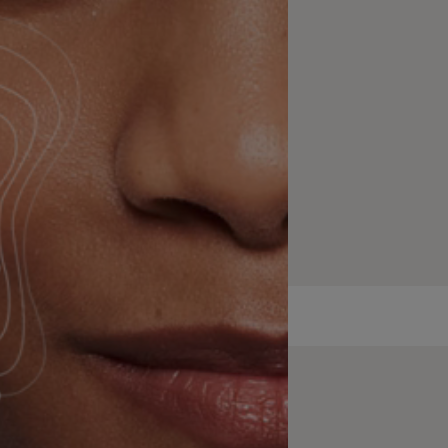
 in cui
vare il
i
ibile