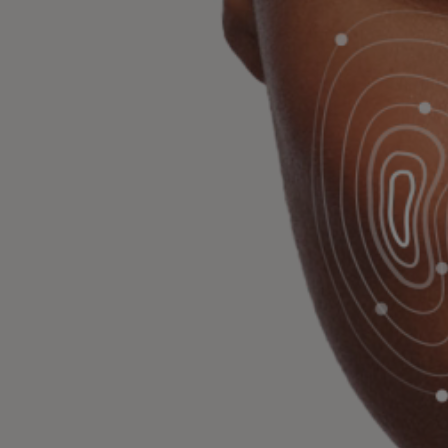
e a tutti
ogia svolga un ruolo cruciale nella bellezza: dal modo
lle soluzioni online che sviluppiamo per aiutarti a tro
ilizzare l'intelligenza artificiale per ricevere consigl
dere a strumenti di prova virtuale.
facile che mai.
ostro percorso sosten