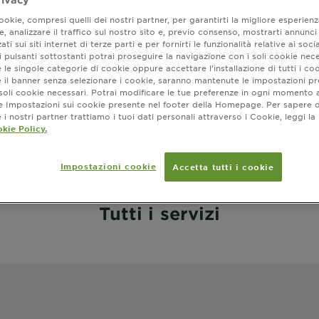
ia
e si
okie, compresi quelli dei nostri partner, per garantirti la migliore esperienz
, analizzare il traffico sul nostro sito e, previo consenso, mostrarti annunci
ati sui siti internet di terze parti e per fornirti le funzionalità relative ai soci
 pulsanti sottostanti potrai proseguire la navigazione con i soli cookie nece
 le singole categorie di cookie oppure accettare l’installazione di tutti i coo
e il banner senza selezionare i cookie, saranno mantenute le impostazioni pr
i soli cookie necessari. Potrai modificare le tue preferenze in ogni moment
ne Impostazioni sui cookie presente nel footer della Homepage. Per sapere d
i nostri partner trattiamo i tuoi dati personali attraverso i Cookie, leggi la
kie Policy.
Impostazioni cookie
Accetta tutti i cookie
Tutti i servizi