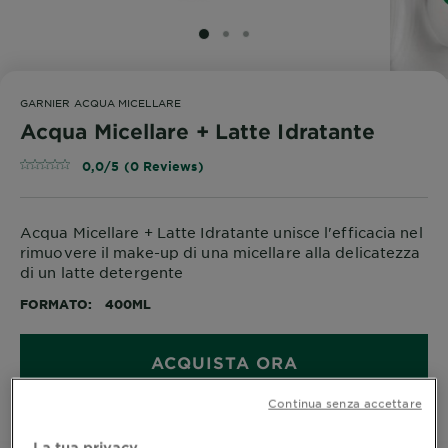
SLIDE 1
SLIDE 2
SLIDE 3
GARNIER ACQUA MICELLARE
Acqua Micellare + Latte Idratante
0,0/5 (0 Reviews)
Acqua Micellare + Latte Idratante unisce l'efficacia nel
rimuovere il make-up di una micellare alla delicatezza
di un latte detergente
FORMATO
400ML
ACQUISTA ORA
Continua senza accettare
Dove acquistare
La tua privacy