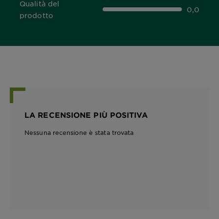
Qualità del
0,0
0,0 out of 5 stars
prodotto
LA RECENSIONE PIÙ POSITIVA
Nessuna recensione è stata trovata