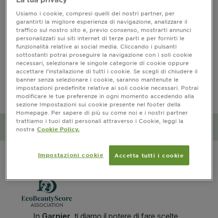
Usiamo i cookie, compresi quelli dei nostri partner, per
garantirti la migliore esperienza di navigazione, analizzare il
traffico sul nostro sito e, previo consenso, mostrarti annunci
INFORMAZIONI PRODOTTO
personalizzati sui siti internet di terze parti e per fornirti le
funzionalità relative ai social media. Cliccando i pulsanti
CLOSE SUBPANEL
sottostanti potrai proseguire la navigazione con i soli cookie
necessari, selezionare le singole categorie di cookie oppure
accettare l’installazione di tutti i cookie. Se scegli di chiudere il
PRECAUZIONI D’USO
banner senza selezionare i cookie, saranno mantenute le
impostazioni predefinite relative ai soli cookie necessari. Potrai
modificare le tue preferenze in ogni momento accedendo alla
CLOSE SUBPANEL
sezione Impostazioni sui cookie presente nel footer della
Homepage. Per sapere di più su come noi e i nostri partner
trattiamo i tuoi dati personali attraverso i Cookie, leggi la
Impatto ambientale e sociale
nostra
Cookie Policy.
CLOSE SUBPANEL
Impostazioni cookie
Accetta tutti i cookie