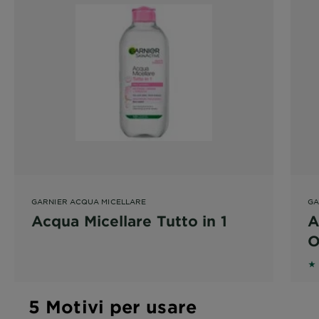
GARNIER ACQUA MICELLARE
GA
Acqua Micellare Tutto in 1
A
O
5 
5 Motivi per usare