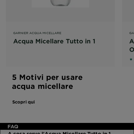
GARNIER ACQUA MICELLARE
GA
Acqua Micellare Tutto in 1
A
O
5 
5 Motivi per usare
acqua micellare
Scopri qui
FAQ
A cosa serve l'Acqua Micellare Tutto in 1