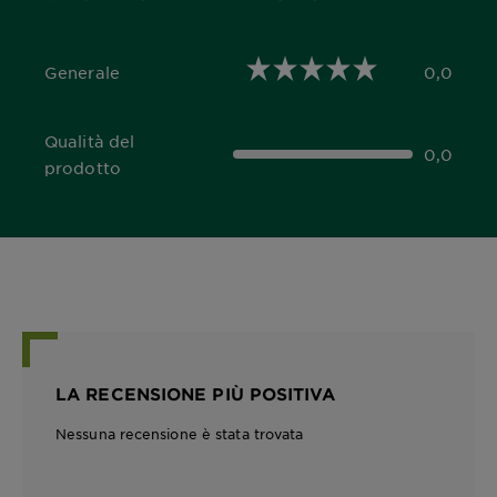
Generale
0,0
0,0 out of 5 stars
Qualità del
0,0
0,0 out of 5 stars
prodotto
LA RECENSIONE PIÙ POSITIVA
Nessuna recensione è stata trovata