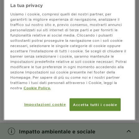
La tua privacy
Informazioni prodotto
Usiamo i cookie, compresi quelli dei nostri partner, per
garantirti la migliore esperienza di navigazione, analizzare il
traffico sul nostro sito e, previo consenso, mostrarti annunci
CLOSE SUBPANEL
personalizzati sui siti internet di terze parti e per fornirti le
funzionalità relative ai social media. Cliccando i pulsanti
sottostanti potrai proseguire la navigazione con i soli cookie
Risultati
necessari, selezionare le singole categorie di cookie oppure
accettare l’installazione di tutti i cookie. Se scegli di chiudere il
CLOSE SUBPANEL
banner senza selezionare i cookie, saranno mantenute le
impostazioni predefinite relative ai soli cookie necessari. Potrai
modificare le tue preferenze in ogni momento accedendo alla
Ingredienti
sezione Impostazioni sui cookie presente nel footer della
Homepage. Per sapere di più su come noi e i nostri partner
trattiamo i tuoi dati personali attraverso i Cookie, leggi la
CLOSE SUBPANEL
nostra
Cookie Policy.
PRECAUZIONI D’USO
Impostazioni cookie
Accetta tutti i cookie
CLOSE SUBPANEL
Impatto ambientale e sociale