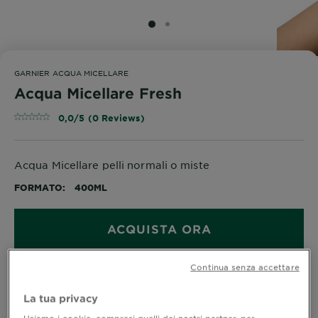
SLIDE 1
SLIDE 2
GARNIER ACQUA MICELLARE
Acqua Micellare Fresh
0,0/5 (0 Reviews)
Acqua Micellare pelli normali o miste
FORMATO
400ML
ACQUISTA ORA
Continua senza accettare
Dove acquistare
La tua privacy
Usiamo i cookie, compresi quelli dei nostri partner, per