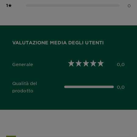
1
★
0
VALUTAZIONE MEDIA DEGLI UTENTI
Generale
0,0
0,0 out of 5 stars
Qualità del
0,0
0,0 out of 5 stars
prodotto