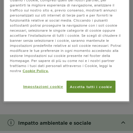
garantirti la migliore esperienza di navigazione, analizzare il
Informazioni prodotto
traffico sul nostro sito e, previo consenso, mostrarti annunci
personalizzati sui siti internet di terze parti e per fornirti le
funzionalità relative ai social media. Cliccando i pulsanti
CLOSE SUBPANEL
sottostanti potrai proseguire la navigazione con i soli cookie
necessari, selezionare le singole categorie di cookie oppure
accettare l’installazione di tutti i cookie. Se scegli di chiudere il
RISULTATI
banner senza selezionare i cookie, saranno mantenute le
impostazioni predefinite relative ai soli cookie necessari. Potrai
CLOSE SUBPANEL
modificare le tue preferenze in ogni momento accedendo alla
sezione Impostazioni sui cookie presente nel footer della
Homepage. Per sapere di più su come noi e i nostri partner
INGREDIENTI
trattiamo i tuoi dati personali attraverso i Cookie, leggi la
nostra
Cookie Policy.
CLOSE SUBPANEL
Impostazioni cookie
Accetta tutti i cookie
PRECAUZIONI D’USO
CLOSE SUBPANEL
Impatto ambientale e sociale