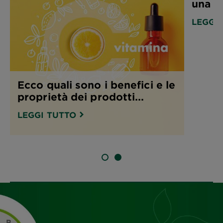
una P
LEGGI
Ecco quali sono i benefici e le
proprietà dei prodotti...
LEGGI TUTTO
SLIDE 1
SLIDE 2