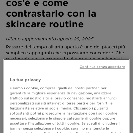
cos’è e come
contrastarlo con la
skincare routine
Ultimo aggiornamento agosto 29, 2025
Passare del tempo all’aria aperta è uno dei piaceri più
semplici e appaganti che ci possiamo concedere. Che
sia durante una passeggiata al parco, un weekend al
mare o un pranzo in terrazza, il sole fa parte della
Continua senza accettare
nostra quotidianità e ha anche effetti positivi
sull’umore e sul benessere generale. Ma come spesso
La tua privacy
accade, l’equilibrio è tutto: perché se da un lato il sole
è alleato di
e buonumore, dall’altro è il
vitamina D
Usiamo i cookie, compresi quelli dei nostri partner, per
garantirti la migliore esperienza di navigazione, analizzare il
principale responsabile di un fenomeno chiamato
traffico sul nostro sito e, previo consenso, mostrarti annunci
fotoinvecchiamento.
personalizzati sui siti internet di terze parti e per fornirti le
funzionalità relative ai social media. Cliccando i pulsanti
Forse ne hai già sentito parlare, magari in un video sui
sottostanti potrai proseguire la navigazione con i soli cookie
social o tra le righe di una rivista beauty. Ma cosa
necessari, selezionare le singole categorie di cookie oppure
accettare l’installazione di tutti i cookie. Se scegli di chiudere il
significa davvero questo termine? E, soprattutto, cosa
banner senza selezionare i cookie, saranno mantenute le
possiamo fare per contrastarlo con una skincare