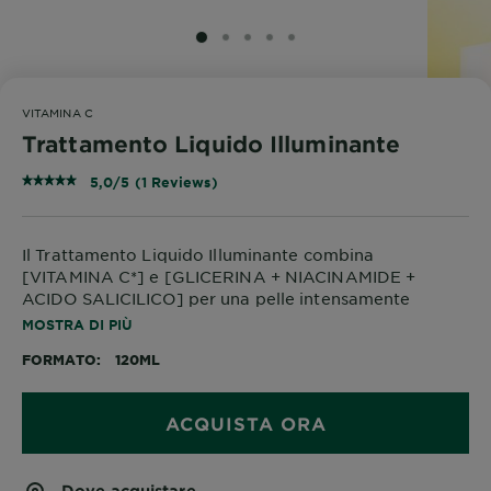
SLIDE 1
SLIDE 2
SLIDE 3
SLIDE 4
SLIDE 5
VITAMINA C
Trattamento Liquido Illuminante
5,0/5 (1 Reviews)
Il Trattamento Liquido Illuminante combina
[VITAMINA C*] e [GLICERINA + NIACINAMIDE +
ACIDO SALICILICO] per una pelle intensamente
idratata e illuminata.
MOSTRA DI PIÙ
*Derivato della Vitamina C.
FORMATO
120ML
ACQUISTA ORA
Dove acquistare