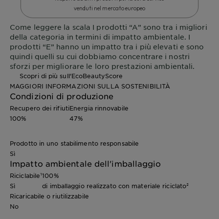
venduti nel mercato europeo
Come leggere la scala
I prodotti “A” sono tra i migliori
della categoria in termini di impatto ambientale. I
prodotti “E” hanno un impatto tra i più elevati e sono
quindi quelli su cui dobbiamo concentrare i nostri
sforzi per migliorare le loro prestazioni ambientali.
Scopri di più sull'EcoBeautyScore
MAGGIORI INFORMAZIONI SULLA SOSTENIBILITÀ
Condizioni di produzione
Recupero dei rifiuti
Energia rinnovabile
100%
47%
Prodotto in uno stabilimento responsabile
Sì
Impatto ambientale dell'imballaggio
Riciclabile¹
100%
Sì
di imballaggio realizzato con materiale riciclato²
Ricaricabile o riutilizzabile
No