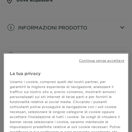
INFORMAZIONI PRODOTTO
CLOSE SUBPANEL
INGREDIENTI
Continua senza accettare
CLOSE SUBPANEL
La tua privacy
Usiamo i cookie, compresi quelli dei nostri partner, per
COME SI USA?
garantirti la migliore esperienza di navigazione, analizzare il
traffico sul nostro sito e, previo consenso, mostrarti annunci
CLOSE SUBPANEL
personalizzati sui siti internet di terze parti e per fornirti le
funzionalità relative ai social media. Cliccando i pulsanti
sottostanti potrai proseguire la navigazione con i soli cookie
RISULTATI
necessari, selezionare le singole categorie di cookie oppure
accettare l’installazione di tutti i cookie. Se scegli di chiudere il
banner senza selezionare i cookie, saranno mantenute le
CLOSE SUBPANEL
impostazioni predefinite relative ai soli cookie necessari. Potrai
modificare le tue preferenze in ogni momento accedendo alla