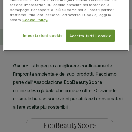
sezione Impostazioni sui cookie presente nel footer della
PRECAUZIONI D’USO
Homepage. Per sapere di più su come noi e i nostri partner
trattiamo i tuoi dati personali attraverso i Cookie, leggi la
nostra
Cookie Policy.
CLOSE SUBPANEL
Impostazioni cookie
Accetta tutti i cookie
Impatto ambientale e sociale
CLOSE SUBPANEL