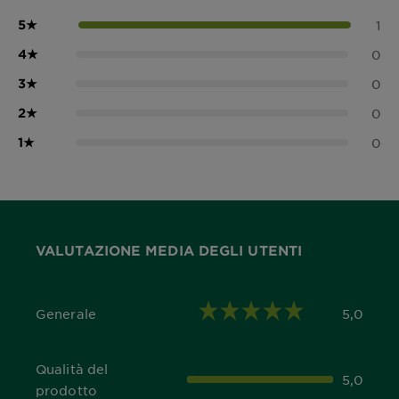
5
★
1
4
★
0
3
★
0
2
★
0
1
★
0
VALUTAZIONE MEDIA DEGLI UTENTI
Generale
5,0
5,0 out of 5 stars
Qualità del
5,0
5,0 out of 5 stars
prodotto