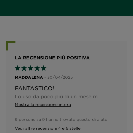
LA RECENSIONE PIÙ POSITIVA
- 30/04/2025
MADDALENA
FANTASTICO!
Lo uso da poco più di un mese ma lo sto amando già tantissimo! Ha una texture super piacevole, profumazione buonissima e l'effetto che dona alla mia pelle è bellissimo! consigliatissimo!! Ho una pelle mista e lo uso prima del siero e mi sento il viso super idratato, luminosa e per niente appesantito.
Mostra la recensione intera
9 persone su 9 hanno trovato questo di aiuto
Vedi altre recensioni 4 e 5 stelle