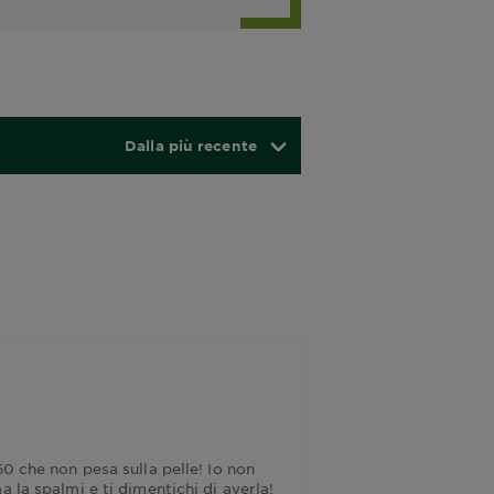
Dalla più recente
50 che non pesa sulla pelle! Io non
 la spalmi e ti dimentichi di averla!