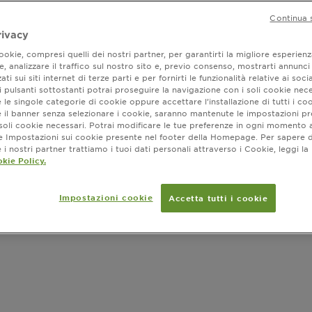
per prevenir
MOSTRA DI PI
arricchito co
Continua 
formula invi
rivacy
Clinicamente
okie, compresi quelli dei nostri partner, per garantirti la migliore esperienz
della pelle*
, analizzare il traffico sul nostro sito e, previo consenso, mostrarti annunci
+40% morbi
SLIDE 1
SLIDE 2
SLIDE 3
SLIDE 4
SLIDE 5
ati sui siti internet di terze parti e per fornirti le funzionalità relative ai soci
*Derivato de
Dove ac
 pulsanti sottostanti potrai proseguire la navigazione con i soli cookie nece
donne, 12 set
 le singole categorie di cookie oppure accettare l’installazione di tutti i coo
Caso medio, 
e il banner senza selezionare i cookie, saranno mantenute le impostazioni pr
i soli cookie necessari. Potrai modificare le tue preferenze in ogni moment
ne Impostazioni sui cookie presente nel footer della Homepage. Per sapere d
i nostri partner trattiamo i tuoi dati personali attraverso i Cookie, leggi la
kie Policy.
Impostazioni cookie
Accetta tutti i cookie