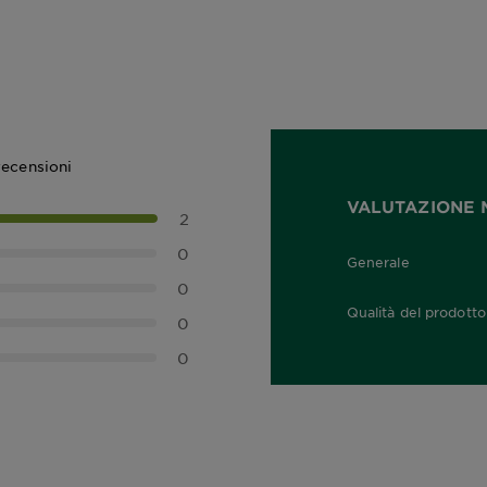
recensioni
VALUTAZIONE 
2
0
Generale
5,0 out of 5 stars
0
Qualità del prodotto
0
5,0 out of 5 stars
0