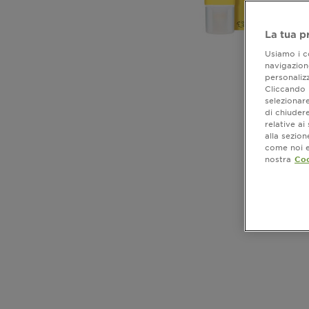
La tua p
Usiamo i co
navigazione
personalizz
Cliccando i
selezionare
di chiuder
relative a
alla sezio
come noi e 
nostra
Coo
CLOSE SUBPANEL
CLOSE SUBPANEL
CLOSE SUBPANEL
CLOSE SUBPANEL
CLOSE SUBPANEL
CLOSE SUBPANEL