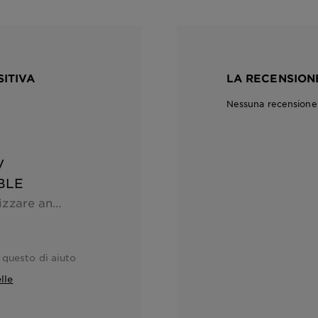
SITIVA
LA RECENSIONE
Nessuna recensione c
V
BLE
Ottimo prodotto da utilizzare anche in inverno, la pelle la trovo illuminata e idratata per tutta la giornata
 questo di aiuto
lle