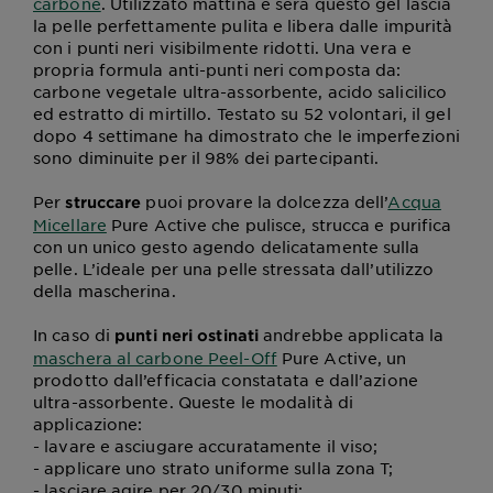
carbone
. Utilizzato mattina e sera questo gel lascia
la pelle perfettamente pulita e libera dalle impurità
con i punti neri visibilmente ridotti. Una vera e
propria formula anti-punti neri composta da:
carbone vegetale ultra-assorbente, acido salicilico
ed estratto di mirtillo. Testato su 52 volontari, il gel
dopo 4 settimane ha dimostrato che le imperfezioni
sono diminuite per il 98% dei partecipanti.
Per
puoi provare la dolcezza dell’
Acqua
struccare
Micellare
Pure Active che pulisce, strucca e purifica
con un unico gesto agendo delicatamente sulla
pelle. L’ideale per una pelle stressata dall’utilizzo
della mascherina.
In caso di
andrebbe applicata la
punti neri ostinati
maschera al carbone Peel-Off
Pure Active, un
prodotto dall’efficacia constatata e dall’azione
ultra-assorbente. Queste le modalità di
applicazione:
- lavare e asciugare accuratamente il viso;
- applicare uno strato uniforme sulla zona T;
- lasciare agire per 20/30 minuti;