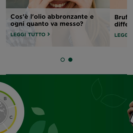
Cos'è l'olio abbronzante e
Brufol
ogni quanto va messo?
differ
LEGGI TUTTO
LEGGI
SLIDE 1
SLIDE 2