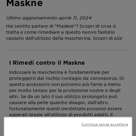
Maskne
Ultimo aggiornamento aprile 11, 2024
Hai sentito parlare di "Maskne"? Scopri di cosa si
tratta e come rimediare a questo nuovo fastidio
causato dall'utilizzo della mascherina. Scopri di più!
I Rimedi contro il Maskne
Indossare la mascherina è fondamentale per
proteggersi dal rischio contagio da coronavirus. Di
questo accessorio non potremo più farne a meno
per molto tempo per la protezione nostre e degli
altri. Se da un lato il suo utilizzo prolungato può
causare alla pelle qualche disagio, dall’altro
fortunatamente questi inestetismi possono essere
superati grazie all’utilizzo di prodotti adatti. Il
termine coniato dagli esperti di skincare per
Continua senza accettare
definire tutta una serie di conseguenze dovute
all’utilizzo della mascherina è
. Queste
maskne