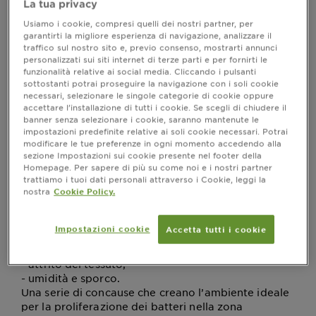
La tua privacy
vanno dai classici arrossamenti fino alla formazione
di brufoli e punti neri. Dal momento che la
Usiamo i cookie, compresi quelli dei nostri partner, per
mascherina deve essere indossata, vediamo allora
garantirti la migliore esperienza di navigazione, analizzare il
traffico sul nostro sito e, previo consenso, mostrarti annunci
come aiutare la pelle a liberarsi dalle imperfezioni
personalizzati sui siti internet di terze parti e per fornirti le
con i prodotti giusti.
funzionalità relative ai social media. Cliccando i pulsanti
sottostanti potrai proseguire la navigazione con i soli cookie
necessari, selezionare le singole categorie di cookie oppure
Maskne: di cosa si tratta?
accettare l’installazione di tutti i cookie. Se scegli di chiudere il
banner senza selezionare i cookie, saranno mantenute le
Letteralmente il termine
maskne indica l’unione di
impostazioni predefinite relative ai soli cookie necessari. Potrai
, questa condizione comprende
mascherina e acne
modificare le tue preferenze in ogni momento accedendo alla
una serie di reazioni della pelle che possono avere
sezione Impostazioni sui cookie presente nel footer della
origine dall’uso prolungato di questo dispositivo di
Homepage. Per sapere di più su come noi e i nostri partner
protezione. Gli specialisti hanno utilizzato un gioco
trattiamo i tuoi dati personali attraverso i Cookie, leggi la
nostra
Cookie Policy.
di parole per riassumere brufoli, punti neri,
desquamazione, arrossamenti e qualsiasi altra
imperfezione dovuta all’utilizzo della mascherina.
Impostazioni cookie
Accetta tutti i cookie
Imperfezioni che scaturiscono da un mix di fattori:
- mancanza di ossigeno;
- attrito del tessuto;
- umidità e sporco.
Una serie di concause che creano l’ambiente ideale
per la proliferazione dei batteri nella zona