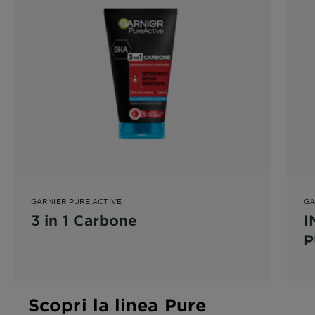
GARNIER PURE ACTIVE
GA
3 in 1 Carbone
I
P
Scopri la linea Pure