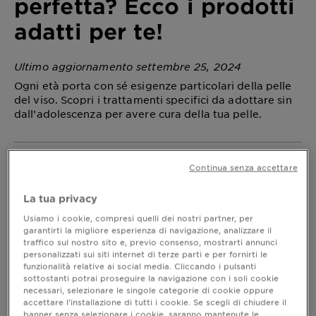
perfetta? Ecco i prodotti
adatti per te!
Ultimo aggiornamento settembre 25, 2024
Ogni età porta con sé esigenze particolari della pelle
del viso. Scopri i trattamenti specifici da adottare sin
dall’adolescenza per avere cura della tua pelle.
Continua senza accettare
Pelle del viso: ad ogni età le sue
esigenze
La tua privacy
Qualche sera fa mi trovavo in bagno con mia figlia
Usiamo i cookie, compresi quelli dei nostri partner, per
(si chiama Nabiki – qualora non mi conosceste
garantirti la migliore esperienza di navigazione, analizzare il
ancora – e ha 6 anni) e mentre applicavo la
crema
traffico sul nostro sito e, previo consenso, mostrarti annunci
mi ha chiesto: “Mamma, ma perché metti la
viso
personalizzati sui siti internet di terze parti e per fornirti le
crema tutte le sere? Devo metterla anche io?”.
funzionalità relative ai social media. Cliccando i pulsanti
sottostanti potrai proseguire la navigazione con i soli cookie
necessari, selezionare le singole categorie di cookie oppure
Per lei è ancora presto in effetti, ma
qual è il
accettare l’installazione di tutti i cookie. Se scegli di chiudere il
per prendersi cura della
momento giusto
pelle del
banner senza selezionare i cookie, saranno mantenute le