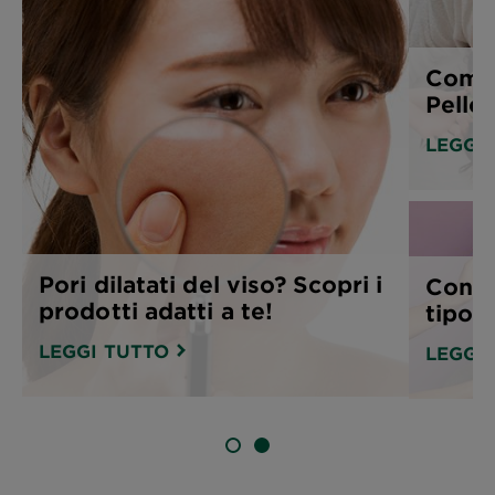
Come 
Pelle 
LEGGI
Pori dilatati del viso? Scopri i
Consi
prodotti adatti a te!
tipo d
LEGGI TUTTO
LEGGI
SLIDE 1
SLIDE 2