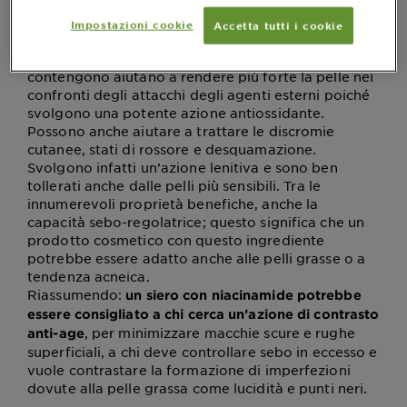
contiene.
Impostazioni cookie
Accetta tutti i cookie
La niacinamide (o vitamina B3) è un ingrediente
dalle proprietà idratanti e i prodotti che la
contengono aiutano a rendere più forte la pelle nei
confronti degli attacchi degli agenti esterni poiché
svolgono una potente azione antiossidante.
Possono anche aiutare a trattare le discromie
cutanee, stati di rossore e desquamazione.
Svolgono infatti un’azione lenitiva e sono ben
tollerati anche dalle pelli più sensibili. Tra le
innumerevoli proprietà benefiche, anche la
capacità sebo-regolatrice; questo significa che un
prodotto cosmetico con questo ingrediente
potrebbe essere adatto anche alle pelli grasse o a
tendenza acneica.
Riassumendo:
un siero con niacinamide potrebbe
essere consigliato a chi cerca un’azione di contrasto
, per minimizzare macchie scure e rughe
anti-age
superficiali, a chi deve controllare sebo in eccesso e
vuole contrastare la formazione di imperfezioni
dovute alla pelle grassa come lucidità e punti neri.