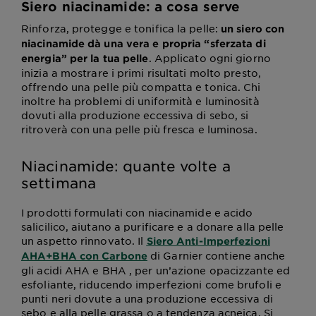
Siero niacinamide: a cosa serve
Rinforza, protegge e tonifica la pelle:
un siero con
niacinamide dà una vera e propria “sferzata di
. Applicato ogni giorno
energia” per la tua pelle
inizia a mostrare i primi risultati molto presto,
offrendo una pelle più compatta e tonica. Chi
inoltre ha problemi di uniformità e luminosità
dovuti alla produzione eccessiva di sebo, si
ritroverà con una pelle più fresca e luminosa.
Niacinamide: quante volte a
settimana
I prodotti formulati con niacinamide e acido
salicilico, aiutano a purificare e a donare alla pelle
un aspetto rinnovato. Il
Siero Anti-Imperfezioni
di Garnier contiene anche
AHA+BHA con Carbone
gli acidi AHA e BHA , per un’azione opacizzante ed
esfoliante, riducendo imperfezioni come brufoli e
punti neri dovute a una produzione eccessiva di
sebo e alla pelle grassa o a tendenza acneica. Si