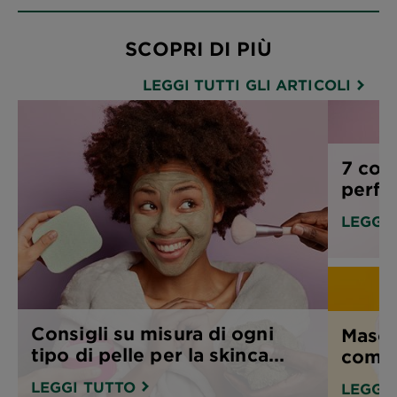
SCOPRI DI PIÙ
LEGGI TUTTI GLI ARTICOLI
7 cons
perfe
LEGGI
Consigli su misura di ogni
Masch
tipo di pelle per la skinca...
come 
LEGGI TUTTO
LEGGI