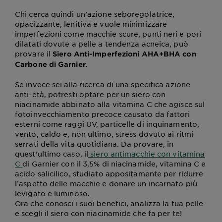
Chi cerca quindi un’azione seboregolatrice,
opacizzante, lenitiva e vuole minimizzare
imperfezioni come macchie scure, punti neri e pori
dilatati dovute a pelle a tendenza acneica, può
provare il
Siero Anti-Imperfezioni AHA+BHA con
.
Carbone di Garnier
Se invece sei alla ricerca di una specifica azione
anti-età, potresti optare per un siero con
niacinamide abbinato alla vitamina C che agisce sul
fotoinvecchiamento precoce causato da fattori
esterni come raggi UV, particelle di inquinamento,
vento, caldo e, non ultimo, stress dovuto ai ritmi
serrati della vita quotidiana. Da provare, in
quest’ultimo caso, il
siero antimacchie con vitamina
C
di Garnier con il 3,5% di niacinamide, vitamina C e
acido salicilico, studiato appositamente per ridurre
l’aspetto delle macchie e donare un incarnato più
levigato e luminoso.
Ora che conosci i suoi benefici, analizza la tua pelle
e scegli il siero con niacinamide che fa per te!