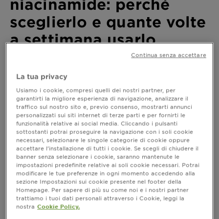
niacinamide: perché
sceglierlo e quante volte
a settimana usarlo
Continua senza accettare
Ultimo aggiornamento novembre 04, 2024
La tua privacy
Cerchi un prodotto che ti aiuti a trattare i primi segni
del tempo, che minimizzi macchie e irregolarità o
Usiamo i cookie, compresi quelli dei nostri partner, per
anche imperfezioni della pelle come punti neri e pori
garantirti la migliore esperienza di navigazione, analizzare il
dilatati? Scopri di seguito tutte le proprietà di un siero
traffico sul nostro sito e, previo consenso, mostrarti annunci
personalizzati sui siti internet di terze parti e per fornirti le
con niacinamide come e quando utilizzarlo.
funzionalità relative ai social media. Cliccando i pulsanti
sottostanti potrai proseguire la navigazione con i soli cookie
necessari, selezionare le singole categorie di cookie oppure
accettare l’installazione di tutti i cookie. Se scegli di chiudere il
Siero con niacinamide: a chi
banner senza selezionare i cookie, saranno mantenute le
consigliarlo?
impostazioni predefinite relative ai soli cookie necessari. Potrai
modificare le tue preferenze in ogni momento accedendo alla
La mia pelle ha bisogno di un
siero con
sezione Impostazioni sui cookie presente nel footer della
Homepage. Per sapere di più su come noi e i nostri partner
? Per rispondere alla domanda devi
niacinamide
trattiamo i tuoi dati personali attraverso i Cookie, leggi la
prima conoscere tutti i benefici di questo attivo
nostra
Cookie Policy.
cosmetico e come agisce in un siero che lo