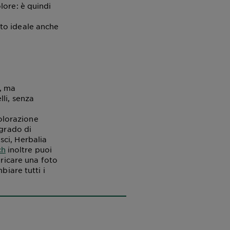
lore: è quindi
to ideale anche
o, ma
li, senza
colorazione
 grado di
isci, Herbalia
ch
inoltre puoi
aricare una foto
biare tutti i
Acqua di
Cocco:
prodotti
7 consigli