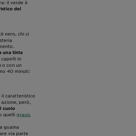
a: il verde è
ristico del
 tè nero, chi ci
steria
omento.
 una tinta
capelli in
) o con un
eno 40 minuti:
il caratteristico
 azione, però,
il cuoio
o quelli
grassi
,
a guaina
are via parte