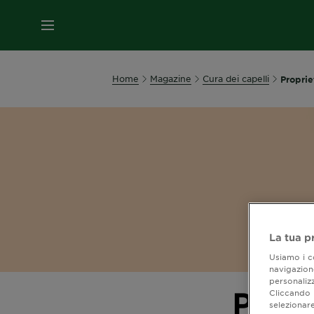
MENU
Home
Magazine
Cura dei capelli
Proprie
La tua p
Usiamo i co
navigazione
personalizz
Propr
Cliccando i
selezionare