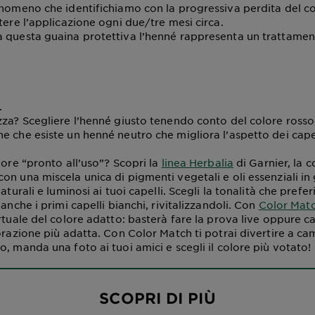
enomeno che identifichiamo con la progressiva perdita del co
tere l’applicazione ogni due/tre mesi circa.
 questa guaina protettiva l’henné rappresenta un trattamen
.
zza? Scegliere l’henné giusto tenendo conto del colore ross
e che esiste un henné neutro che migliora l’aspetto dei capel
lore “pronto all’uso”? Scopri la
linea Herbalia
di Garnier, la 
on una miscela unica di pigmenti vegetali e oli essenziali in
aturali e luminosi ai tuoi capelli. Scegli la tonalità che prefer
 anche i primi capelli bianchi, rivitalizzandoli. Con
Color Mat
rtuale del colore adatto: basterà fare la prova live oppure c
orazione più adatta. Con Color Match ti potrai divertire a cam
Styling
, manda una foto ai tuoi amici e scegli il colore più votato!
“notturno":
consigli
SCOPRI DI PIÙ
per