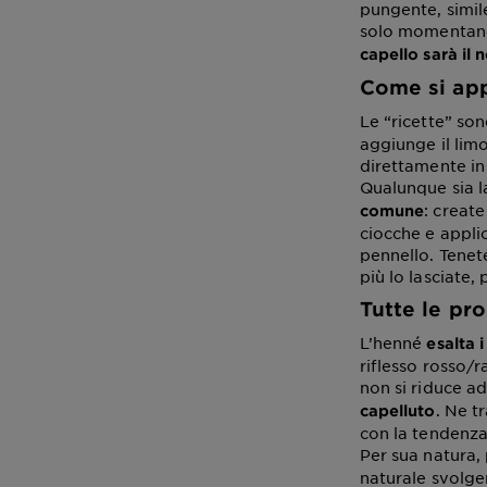
pungente, simile
solo momentaneo
capello sarà il 
Come si app
Le “ricette” son
aggiunge il limo
direttamente in
Qualunque sia la
: creat
comune
ciocche e appli
pennello. Tenet
più lo lasciate, 
Tutte le pr
L’henné
esalta i
riflesso rosso/
non si riduce a
. Ne t
capelluto
con la tendenza
Per sua natura,
naturale svolge