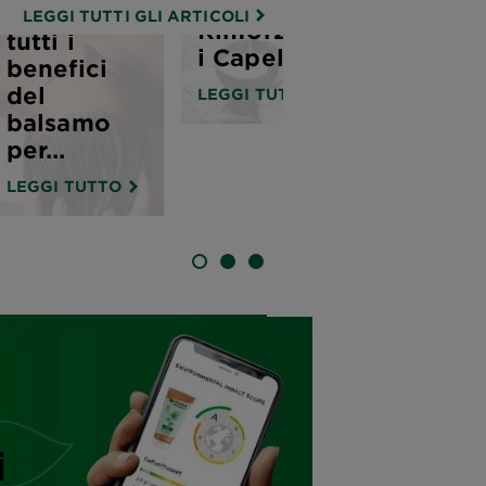
per
per trarre
LEGGI TUTTI GLI ARTICOLI
Rinforzare
tutti i
i Capelli
benefici
del
LEGGI TUTTO
balsamo
per...
LEGGI TUTTO
SLIDE 1
SLIDE 2
SLIDE 3
i