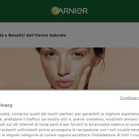
tà e Benefici dell'Hennè Naturale
Continua 
rivacy
okie, compresi quelli dei nostri partner, per garantirti la migliore esperienz
, analizzare il traffico sul nostro sito e, previo consenso, mostrarti annunci
ati sui siti internet di terze parti e per fornirti le funzionalità relative ai soci
ietà e Benefici
 pulsanti sottostanti potrai proseguire la navigazione con i soli cookie nece
 le singole categorie di cookie oppure accettare l’installazione di tutti i coo