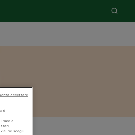
senza accettare
a di
al media.
ssari,
kie. Se scegli