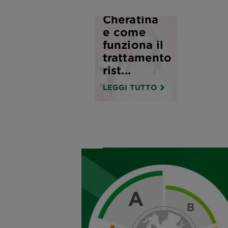
Cos'è la
Cheratina
e come
funziona il
trattamento
rist...
LEGGI TUTTO