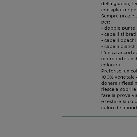
della guaina, f
consigliato ripe
Sempre grazie a
per:
- doppie punte
- capelli sfibrati
- capelli opachi
- capelli bianchi
L’unica accorte
ricordando anch
colorarli.
Preferisci un co
100% vegetale c
donare riflessi n
riesce a coprire
fare la prova vi
e testare la col
colori del mondo