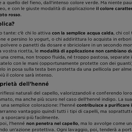
 a quello del fieno, dall’intenso colore verde. Ma niente paur
, e con le giuste modalità di applicazione
il colore caratte
.
noto rosso
lica?
o tante: c’è chi lo attiva
, chi col
con la semplice acqua calda
ne e persino lo yogurt, o chi addirittura lo acquista in erbori
 polvere o panetti da dosare e sbriciolare in un secondo m
 vostra ricetta, le
modalità di applicazione non cambiano da
e una crema, non troppo fluida, né troppo pastosa, separate i 
catelo con le mani (opportunamente protette con dei guanti
elo in posa sulla testa ben protetta da una pellicola per alm
più il colore sarà intenso.
oprietà dell’henné
riflessi naturali del capello, valorizzandoli e conferendo loro 
ramato, ma anche più scuro nel caso dell’henné indigo. La sua
d una semplice colorazione: l’henné
contribuisce a purificare 
rarranno vantaggio quindi tutti i tipi di capelli, ma soprattutt
 a sporcarsi più facilmente.
 poi, l’henné
, ma lo avvolge come un
non penetra nel capello
ndo un’azione protettiva. Ogni lavaggio, poi, tenderà a port