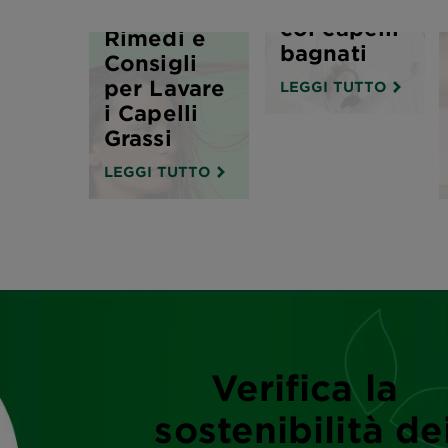
dormire
Cause,
coi capelli
Rimedi e
bagnati
Consigli
per Lavare
LEGGI TUTTO
i Capelli
Grassi
LEGGI TUTTO
Verifica la
sostenibilità de