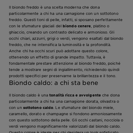
Il biondo freddo è una scelta moderna che dona
particolarmente a chi ha una carnagione con un sottotono
freddo. Questi toni di pelle, infatti, si sposano perfettamente
con le sfumature glaciali del
biondo cenere
, platino o
ghiaccio, creando un contrasto delicato e armonioso. Gli
occhi chiari, azzurri, grigi o verdi, vengono esaltati dal biondo
freddo, che ne intensifica la luminosità e la profondità.
Anche chi ha occhi scuri può adottare questo colore,
ottenendo un effetto di grande impatto. Tuttavia, è
fondamentale prestare attenzione al biondo freddo, poiché
tende a mostrare segni di ingiallimento, richiedendo quindi
prodotti specifici per preservarne la brillantezza e il tono.
Biondo caldo: a chi sta bene
Il biondo caldo è una
tonalità ricca e avvolgente
che dona
particolarmente a chi ha una carnagione dorata, olivastra o
con un
sottotono caldo
. Le sfumature del biondo miele,
caramello, dorato e champagne si fondono armoniosamente
con questo sottotono della pelle. Gli occhi castani, nocciola o
verdi vengono magnificamente valorizzati dal biondo caldo.
Questo colore è ideale per chi desidera un look sofisticato