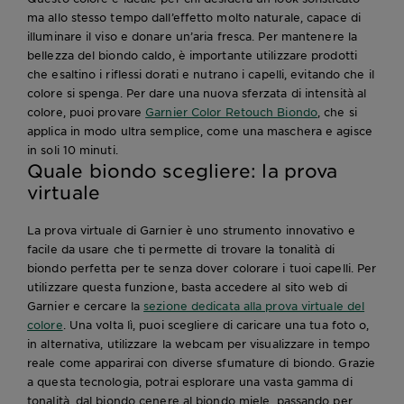
ma allo stesso tempo dall’effetto molto naturale, capace di
illuminare il viso e donare un’aria fresca. Per mantenere la
bellezza del biondo caldo, è importante utilizzare prodotti
che esaltino i riflessi dorati e nutrano i capelli, evitando che il
colore si spenga. Per dare una nuova sferzata di intensità al
colore, puoi provare
Garnier Color Retouch Biondo
, che si
applica in modo ultra semplice, come una maschera e agisce
in soli 10 minuti.
Quale biondo scegliere: la prova
virtuale
La prova virtuale di Garnier è uno strumento innovativo e
facile da usare che ti permette di trovare la tonalità di
biondo perfetta per te senza dover colorare i tuoi capelli. Per
utilizzare questa funzione, basta accedere al sito web di
Garnier e cercare la
sezione dedicata alla prova virtuale del
colore
. Una volta lì, puoi scegliere di caricare una tua foto o,
in alternativa, utilizzare la webcam per visualizzare in tempo
reale come apparirai con diverse sfumature di biondo. Grazie
a questa tecnologia, potrai esplorare una vasta gamma di
tonalità, dal biondo cenere al biondo miele, passando per