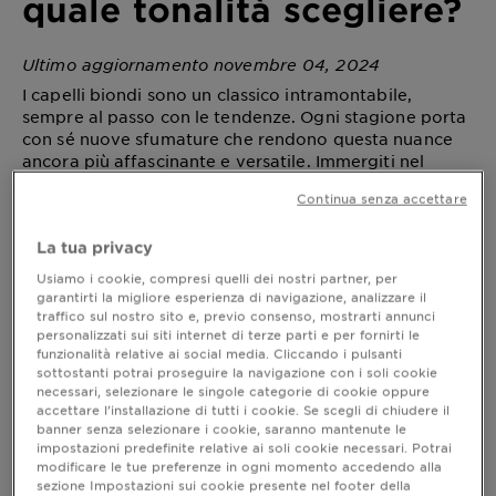
quale tonalità scegliere?
Ultimo aggiornamento novembre 04, 2024
I capelli biondi sono un classico intramontabile,
sempre al passo con le tendenze. Ogni stagione porta
con sé nuove sfumature che rendono questa nuance
ancora più affascinante e versatile. Immergiti nel
mondo delle tonalità del biondo e lasciati ispirare dai
Continua senza accettare
nostri consigli per trovare quella che riflette al meglio
la tua personalità.
La tua privacy
Usiamo i cookie, compresi quelli dei nostri partner, per
garantirti la migliore esperienza di navigazione, analizzare il
Capelli biondi: tonalità
traffico sul nostro sito e, previo consenso, mostrarti annunci
personalizzati sui siti internet di terze parti e per fornirti le
Il mondo del biondo è incredibilmente vasto e offre
funzionalità relative ai social media. Cliccando i pulsanti
una gamma di tonalità che possono adattarsi a
sottostanti potrai proseguire la navigazione con i soli cookie
necessari, selezionare le singole categorie di cookie oppure
qualsiasi tipo di carnagione e personalità. Tra le
accettare l’installazione di tutti i cookie. Se scegli di chiudere il
tonalità più classiche troviamo il
biondo
banner senza selezionare i cookie, saranno mantenute le
, una scelta audace e luminosa con
chiarissimo
impostazioni predefinite relative ai soli cookie necessari. Potrai
riflessi quasi bianchi che si adatta perfettamente a
modificare le tue preferenze in ogni momento accedendo alla
chi ha un sottotono di pelle freddo e vuole un look
sezione Impostazioni sui cookie presente nel footer della