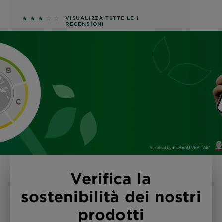
3 out of 5 stars based on reviews
VISUALIZZA TUTTE LE 1
RECENSIONI
Verifica la
sostenibilità dei nostri
prodotti