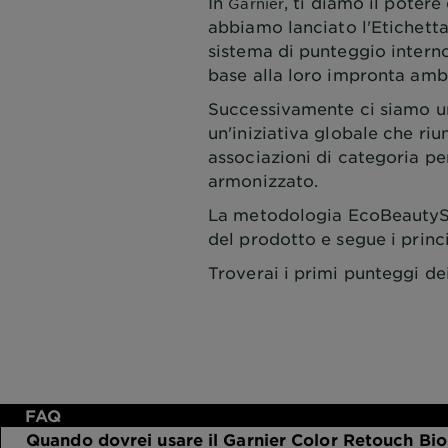
In
, ti diamo il poter
Garnier
abbiamo lanciato l'Etichetta
sistema di punteggio interno
base alla loro impronta amb
Successivamente ci siamo un
un'iniziativa globale che ri
associazioni di categoria p
armonizzato.
La metodologia EcoBeautyScor
del prodotto e segue i prin
Troverai i primi punteggi de
FAQ
Quando dovrei usare il Garnier Color Retouch Bi