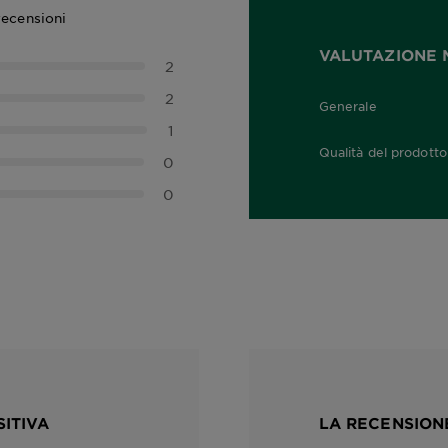
recensioni
VALUTAZIONE 
2
2
Generale
4,0 out of 5 stars
1
Qualità del prodotto
0
4,0 out of 5 stars
0
SITIVA
LA RECENSIONE