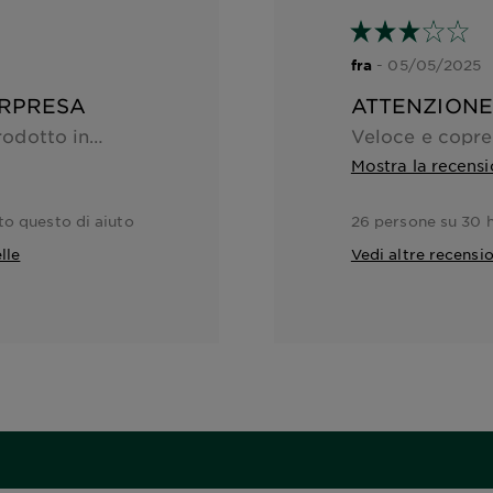
- 05/05/2025
fra
ORPRESA
ATTENZIONE
Ho acquistato questo prodotto incuriosita dalla confezione con non tante aspettative ,avendo i capelli doppi e una ricrescita difficile da coprire . Invece , il colore mi è piaciuto in quanto facilissimo da applicare e pratico in soli 10 minuti . Capelli bianchi coperti totalmente e molto lucenti . La prossima applicazione la farò un tono più chiaro del castano chiaro .. e ne comprerò uno in più per coprire intera chioma , ma davvero lo consiglio soprattutto a chi ha poco tempo come me !
Mostra la recensi
to questo di aiuto
26 persone su 30 h
lle
Vedi altre recension