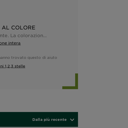
 AL COLORE
Veloce e coprente. La colorazione "Biondo" è un castano-chiaro ...
one intera
anno trovato questo di aiuto
i 1,2,3 stelle
Dalla più recente