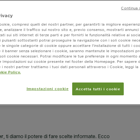
copertura de
MOSTRA DI PI
Continua 
*Test strume
rivacy
okie, compresi quelli dei nostri partner, per garantirti la migliore esperienz
, analizzare il traffico sul nostro sito e, previo consenso, mostrarti annunci
SLIDE 1
SLIDE 2
SLIDE 3
SLIDE 4
ati sui siti internet di terze parti e per fornirti le funzionalità relative ai soci
Dove ac
 pulsanti sottostanti potrai proseguire la navigazione con i soli cookie nece
 le singole categorie di cookie oppure accettare l’installazione di tutti i coo
e il banner senza selezionare i cookie, saranno mantenute le impostazioni pr
i soli cookie necessari. Potrai modificare le tue preferenze in ogni moment
ne Impostazioni sui cookie presente nel footer della Homepage. Per sapere d
i nostri partner trattiamo i tuoi dati personali attraverso i Cookie, leggi la
kie Policy.
Impostazioni cookie
Accetta tutti i cookie