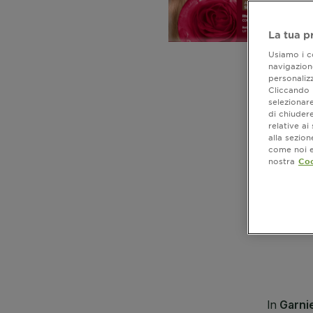
La tua p
Usiamo i co
navigazione
personalizz
Cliccando i
selezionare
di chiuder
relative a
alla sezio
come noi e 
nostra
Coo
CLOSE SUBPANEL
CLOSE SUBPANEL
CLOSE SUBPANEL
CLOSE SUBPANEL
CLOSE SUBPANEL