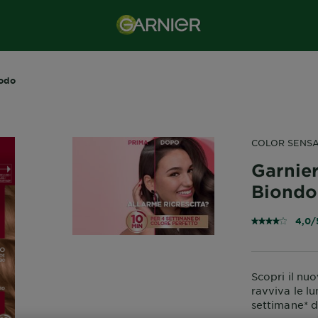
iodo
COLOR SENS
Garnie
Biondo
4,0/
Scopri il nu
ravviva le lu
settimane* d