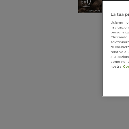
La tua p
Usiamo i co
navigazione
personalizz
Cliccando i
selezionare
di chiuder
relative a
alla sezio
come noi e 
nostra
Coo
CLOSE SUBPANEL
CLOSE SUBPANEL