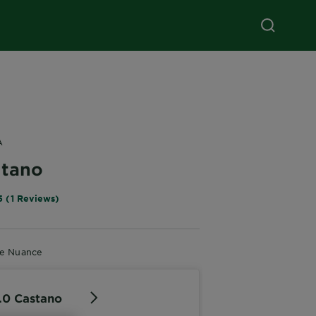
A
stano
5 (1 Reviews)
re Nuance
.0 Castano