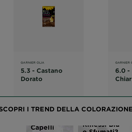
GARNIER OLIA
GARNIER 
5.3 - Castano
6.0 -
Dorato
Chia
Capelli
Neri,
SCOPRI I TREND DELLA COLORAZION
Corvini,
con
Riflessi Blu
Capelli
o Sfumati?