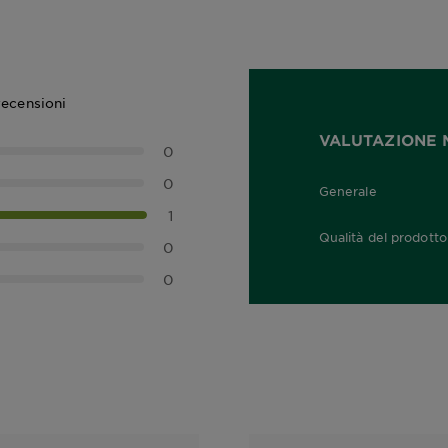
recensioni
VALUTAZIONE 
0
0
Generale
3,0 out of 5 stars
1
Qualità del prodotto
0
5,0 out of 5 stars
0