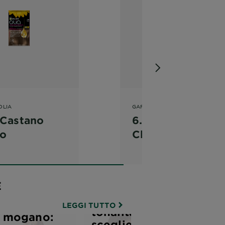
OLIA
GARNIER OLIA
 Castano
6.3 - Castano
ro
Chiaro Dorato
Tutti i tipi
E
di biondo:
Capelli
quale
rosso
LEGGI TUTTO
tonalità
mogano:
scegliere?