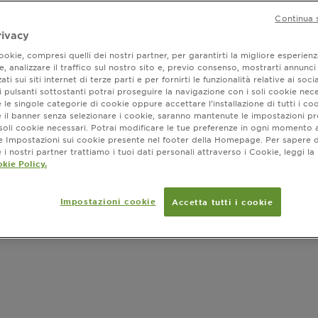
Continua 
Colorazione
rivacy
offre una pr
okie, compresi quelli dei nostri partner, per garantirti la migliore esperienz
intenso. La 
, analizzare il traffico sul nostro sito e, previo consenso, mostrarti annunci
SLIDE 1
SLIDE 2
pensata per 
ati sui siti internet di terze parti e per fornirti le funzionalità relative ai soci
MOSTRA DI PI
 pulsanti sottostanti potrai proseguire la navigazione con i soli cookie nece
uniforme, con
FORMATO
 le singole categorie di cookie oppure accettare l’installazione di tutti i coo
nel tempo. Co
e il banner senza selezionare i cookie, saranno mantenute le impostazioni pr
colorazione s
i soli cookie necessari. Potrai modificare le tue preferenze in ogni moment
capelli morb
ne Impostazioni sui cookie presente nel footer della Homepage. Per sapere d
i nostri partner trattiamo i tuoi dati personali attraverso i Cookie, leggi la
kie Policy.
Dove ac
Impostazioni cookie
Accetta tutti i cookie