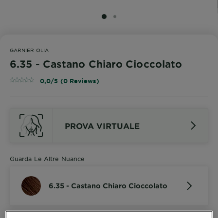
SLIDE 1
SLIDE 2
GARNIER OLIA
6.35 - Castano Chiaro Cioccolato
0,0/5 (0 Reviews)
PROVA VIRTUALE
Guarda Le Altre Nuance
6.35 - Castano Chiaro Cioccolato