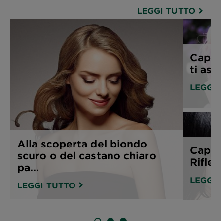
LEGGI TUTTO
Capell
ti asp
LEGGI
Alla scoperta del biondo
Capell
scuro o del castano chiaro
Rifles
pa...
LEGGI
LEGGI TUTTO