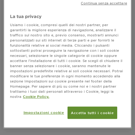
Colorazione permanente senza ammoniaca per una
Continua senza accettare
fragranza delicata
La tua privacy
FORMATO
1 KIT
Usiamo i cookie, compresi quelli dei nostri partner, per
garantirti la migliore esperienza di navigazione, analizzare il
ACQUISTA ORA
traffico sul nostro sito e, previo consenso, mostrarti annunci
personalizzati sui siti internet di terze parti e per fornirti le
funzionalità relative ai social media. Cliccando i pulsanti
sottostanti potrai proseguire la navigazione con i soli cookie
Dove acquistare
necessari, selezionare le singole categorie di cookie oppure
accettare l’installazione di tutti i cookie. Se scegli di chiudere il
banner senza selezionare i cookie, saranno mantenute le
impostazioni predefinite relative ai soli cookie necessari. Potrai
modificare le tue preferenze in ogni momento accedendo alla
sezione Impostazioni sui cookie presente nel footer della
Risultati
Homepage. Per sapere di più su come noi e i nostri partner
trattiamo i tuoi dati personali attraverso i Cookie, leggi la
CLOSE SUBPANEL
nostra
Cookie Policy.
Informazioni prodotto
Impostazioni cookie
Accetta tutti i cookie
CLOSE SUBPANEL