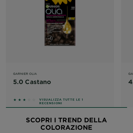
GARNIER OLIA
GA
5.0 Castano
4
3 out of 5 stars based on reviews
VISUALIZZA TUTTE LE 1
RECENSIONI
SCOPRI I TREND DELLA
COLORAZIONE