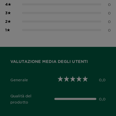
4
★
0
3
★
0
2
★
0
1
★
0
VALUTAZIONE MEDIA DEGLI UTENTI
Generale
0,0
0,0 out of 5 stars
Qualità del
0,0
0,0 out of 5 stars
prodotto