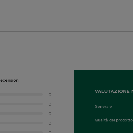
recensioni
VALUTAZIONE 
0
0
Generale
0,0 out of 5 stars
0
Qualità del prodotto
0
0,0 out of 5 stars
0