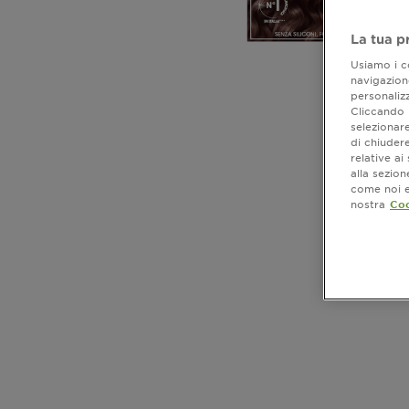
La tua p
Usiamo i co
navigazione
personalizz
Cliccando i
selezionare
di chiuder
relative a
alla sezio
come noi e 
nostra
Coo
CLOSE SUBPANEL
CLOSE SUBPANEL
CLOSE SUBPANEL