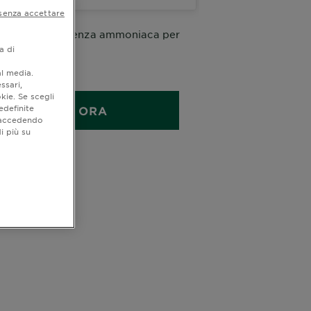
senza accettare
 permanente senza ammoniaca per
a delicata
a di
1 KIT
al media.
ssari,
kie. Se scegli
edefinite
ACQUISTA ORA
o accedendo
i più su
quistare