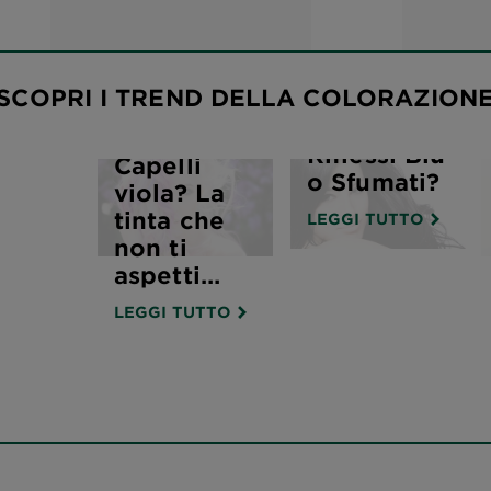
ws
Capelli
Neri,
SCOPRI I TREND DELLA COLORAZION
Corvini,
con
Riflessi Blu
Capelli
o Sfumati?
viola? La
tinta che
LEGGI TUTTO
non ti
aspetti…
LEGGI TUTTO