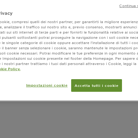
Continua 
rivacy
Colorazione
una fragranz
okie, compresi quelli dei nostri partner, per garantirti la migliore esperienz
, analizzare il traffico sul nostro sito e, previo consenso, mostrarti annunci
FORMATO
ati sui siti internet di terze parti e per fornirti le funzionalità relative ai soci
SLIDE 1
SLIDE 2
 pulsanti sottostanti potrai proseguire la navigazione con i soli cookie nece
 le singole categorie di cookie oppure accettare l’installazione di tutti i coo
e il banner senza selezionare i cookie, saranno mantenute le impostazioni pr
i soli cookie necessari. Potrai modificare le tue preferenze in ogni moment
ne Impostazioni sui cookie presente nel footer della Homepage. Per sapere d
i nostri partner trattiamo i tuoi dati personali attraverso i Cookie, leggi la
Dove ac
kie Policy.
Impostazioni cookie
Accetta tutti i cookie