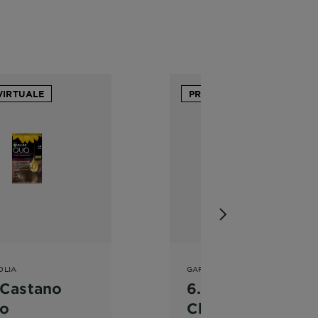
VIRTUALE
PROVA VIRTUALE
OLIA
GARNIER OLIA
 Castano
6.3 - Castano
ro
Chiaro Dorato