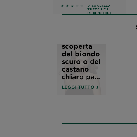
3 out of 5 stars based on revie
VISUALIZZA
TUTTE LE 1
RECENSIONI
Alla
scoperta
del biondo
scuro o del
castano
chiaro pa...
LEGGI TUTTO