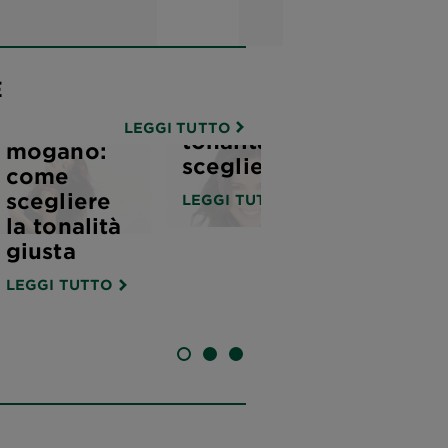
Tutti i tipi
E
di biondo:
Capelli
quale
rosso
LEGGI TUTTO
tonalità
mogano:
scegliere?
come
scegliere
LEGGI TUTTO
la tonalità
giusta
LEGGI TUTTO
SLIDE 1
SLIDE 2
SLIDE 3