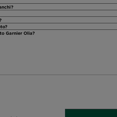
anchi?
?
uto?
to Garnier Olia?