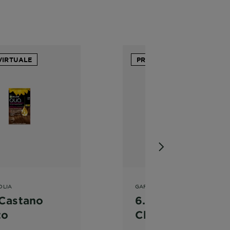
VIRTUALE
PROVA VIRTUALE
OLIA
GARNIER OLIA
 Castano
6.3 - Castano
to
Chiaro Dorato
Capelli