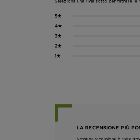
Seleziona una riga sotto per filtrare le 
5
★
4
★
3
★
2
★
1
★
LA RECENSIONE PIÙ PO
Nessuna recensione è stata tro