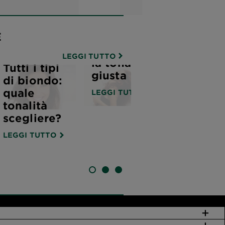
rosso
mogano:
E
come
scegliere
LEGGI TUTTO
la tonalità
Tutti i tipi
giusta
di biondo:
quale
LEGGI TUTTO
tonalità
scegliere?
LEGGI TUTTO
SLIDE 1
SLIDE 2
SLIDE 3