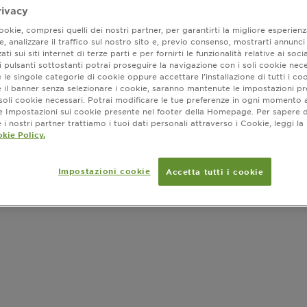
rivacy
okie, compresi quelli dei nostri partner, per garantirti la migliore esperienz
Colorazione
, analizzare il traffico sul nostro sito e, previo consenso, mostrarti annunci
una fragranz
ati sui siti internet di terze parti e per fornirti le funzionalità relative ai soci
 pulsanti sottostanti potrai proseguire la navigazione con i soli cookie nece
FORMATO
SLIDE 1
SLIDE 2
 le singole categorie di cookie oppure accettare l’installazione di tutti i coo
e il banner senza selezionare i cookie, saranno mantenute le impostazioni pr
i soli cookie necessari. Potrai modificare le tue preferenze in ogni moment
ne Impostazioni sui cookie presente nel footer della Homepage. Per sapere d
i nostri partner trattiamo i tuoi dati personali attraverso i Cookie, leggi la
kie Policy.
Dove ac
Impostazioni cookie
Accetta tutti i cookie