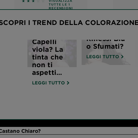
3 out of 5 stars based on reviews
VISUALIZZA
TUTTE LE 1
Capelli
RECENSIONI
Neri,
SCOPRI I TREND DELLA COLORAZION
Corvini,
con
Riflessi Blu
Capelli
o Sfumati?
viola? La
tinta che
LEGGI TUTTO
non ti
aspetti…
LEGGI TUTTO
 Castano Chiaro?