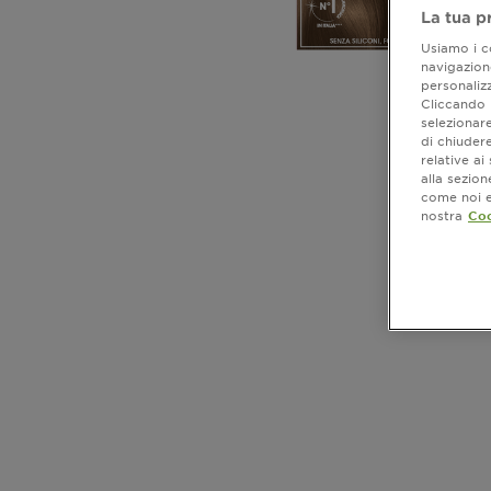
La tua p
Usiamo i co
navigazione
personalizz
Cliccando i
selezionare
di chiuder
relative a
alla sezio
come noi e 
nostra
Coo
CLOSE SUBPANEL
CLOSE SUBPANEL
CLOSE SUBPANEL