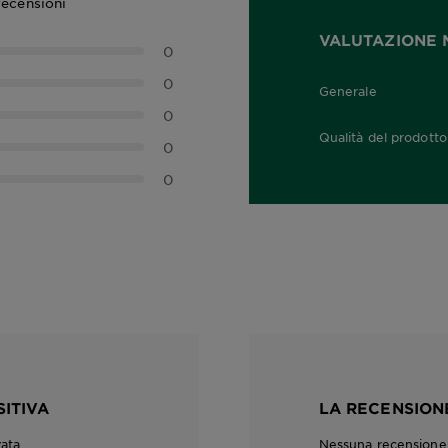
recensioni
VALUTAZIONE 
0
0
Generale
0,0 out of 5 stars
0
Qualità del prodotto
0
0,0 out of 5 stars
0
SITIVA
LA RECENSIONE
vata
Nessuna recensione c