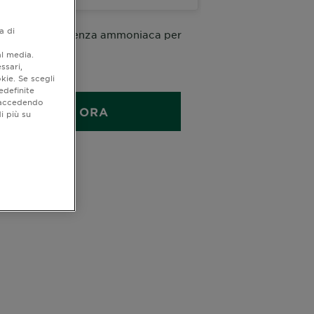
a di
 permanente senza ammoniaca per
a delicata
al media.
ssari,
1 KIT
kie. Se scegli
edefinite
o accedendo
ACQUISTA ORA
i più su
quistare