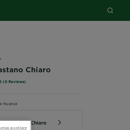
A
astano Chiaro
5 (0 Reviews)
re Nuance
.0 - Castano Chiaro
senza accettare