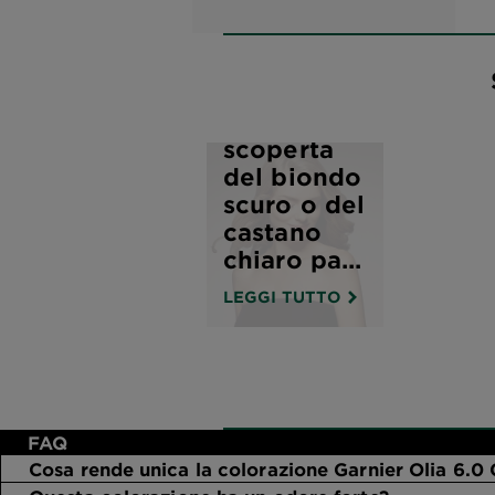
Alla
scoperta
del biondo
scuro o del
castano
chiaro pa...
LEGGI TUTTO
FAQ
Cosa rende unica la colorazione Garnier Olia 6.0