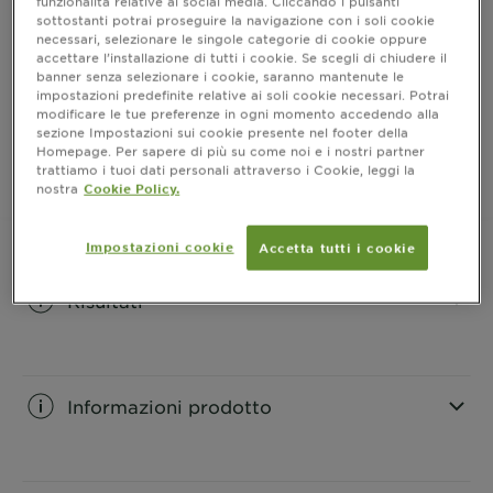
funzionalità relative ai social media. Cliccando i pulsanti
Colorazione permanente senza ammoniaca per una
sottostanti potrai proseguire la navigazione con i soli cookie
fragranza delicata
necessari, selezionare le singole categorie di cookie oppure
accettare l’installazione di tutti i cookie. Se scegli di chiudere il
FORMATO
1 KIT
banner senza selezionare i cookie, saranno mantenute le
impostazioni predefinite relative ai soli cookie necessari. Potrai
modificare le tue preferenze in ogni momento accedendo alla
ACQUISTA ORA
sezione Impostazioni sui cookie presente nel footer della
Homepage. Per sapere di più su come noi e i nostri partner
trattiamo i tuoi dati personali attraverso i Cookie, leggi la
nostra
Cookie Policy.
Dove acquistare
Impostazioni cookie
Accetta tutti i cookie
Risultati
CLOSE SUBPANEL
Informazioni prodotto
CLOSE SUBPANEL