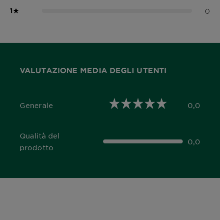
1
★
0
VALUTAZIONE MEDIA DEGLI UTENTI
Generale
0,0
0,0 out of 5 stars
Qualità del
0,0
0,0 out of 5 stars
prodotto