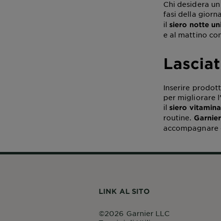
Chi desidera un
fasi della giorn
il
siero notte u
e al mattino co
Lasciat
Inserire prodott
per migliorare l
il
siero vitamina
routine.
Garnie
accompagnare o
LINK AL SITO
©2026 Garnier LLC