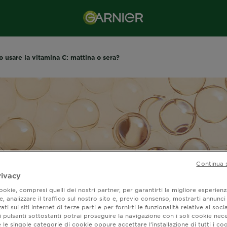
 usare la vitamina C: mattina o sera?
Continua 
rivacy
okie, compresi quelli dei nostri partner, per garantirti la migliore esperienz
, analizzare il traffico sul nostro sito e, previo consenso, mostrarti annunci
ati sui siti internet di terze parti e per fornirti le funzionalità relative ai soci
o usare la vitamina
 pulsanti sottostanti potrai proseguire la navigazione con i soli cookie nece
 le singole categorie di cookie oppure accettare l’installazione di tutti i coo