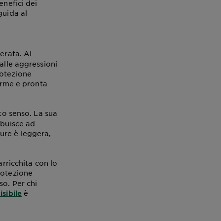
enefici dei
guida al
erata. Al
alle aggressioni
rotezione
forme e pronta
sto senso. La sua
ibuisce ad
ure è leggera,
arricchita con lo
rotezione
so. Per chi
è
isibile