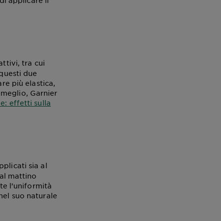
di applicare il
tivi, tra cui
 questi due
re più elastica,
 meglio, Garnier
: effetti sulla
licati sia al
 al mattino
te l’uniformità
nel suo naturale