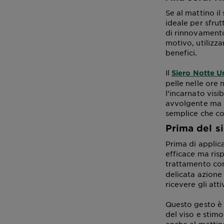
Se al mattino il
ideale per sfrut
di rinnovamento 
motivo, utilizza
benefici.
Il
Siero Notte U
pelle nelle ore
l’incarnato visi
avvolgente ma l
semplice che com
Prima del s
Prima di applic
efficace ma risp
trattamento co
delicata azione 
ricevere gli attiv
Questo gesto è 
del viso e stimo