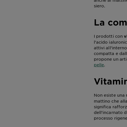
anche al mattino
siero.
La comb
I prodotti con
v
l’acido ialuroni
attivi all’inter
compatta e dall
propone un arti
pelle
.
Vitamin
Non esiste una 
mattino che alla
significa raffor
dell’incarnato 
processo rigene