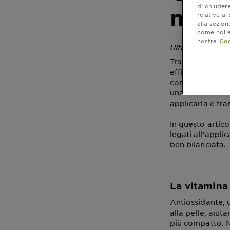
di chiuder
matti
relative a
alla sezio
come noi e 
nostra
Coo
Ultimo aggiorn
Tra gli attivi p
efficacia e vers
compatto, la vi
una domanda t
applicarla e tra
In questo artic
legati all’appli
ben bilanciata.
La vitamina 
Antiossidante, 
alla pelle, aiut
più compatto. No