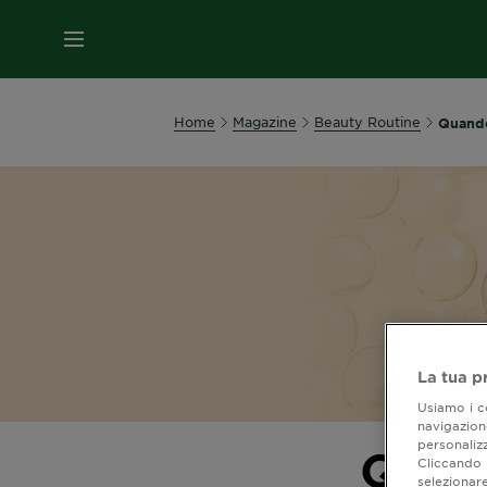
MENU
Home
Magazine
Beauty Routine
Quando
La tua p
Usiamo i co
navigazione
personalizz
Quand
Cliccando i
selezionare