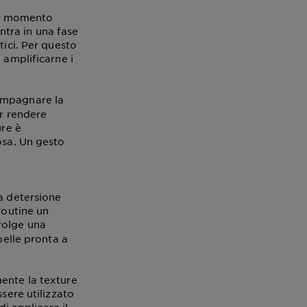
 il momento
entra in una fase
tici. Per questo
 amplificarne i
ompagnare la
er rendere
ure è
osa. Un gesto
na detersione
routine un
volge una
pelle pronta a
ente la texture
sere utilizzato