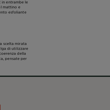
 in entrambe le
l mattino e
ento esfoliante
a scelta mirata
lga di utilizzare
 coerenza della
ta, pensate per