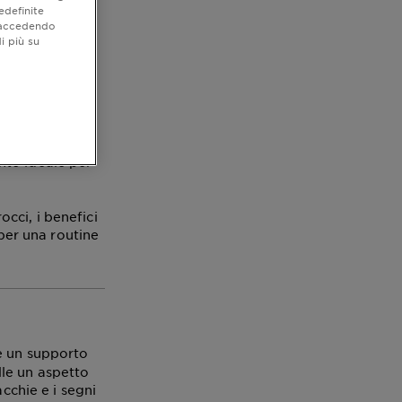
edefinite
o accedendo
i più su
gue per la sua
me, fresco e
tine. Tuttavia,
nto ideale per
cci, i benefici
 per una routine
 un supporto
elle un aspetto
cchie e i segni