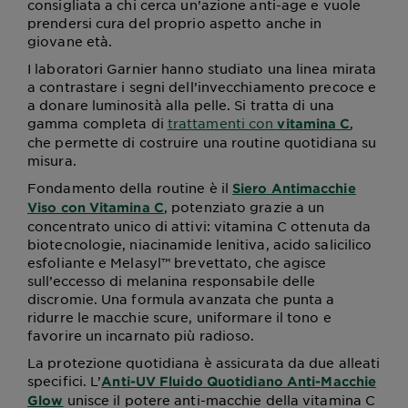
consigliata a chi cerca un’azione anti-age e vuole
prendersi cura del proprio aspetto anche in
giovane età.
I laboratori Garnier hanno studiato una linea mirata
a contrastare i segni dell’invecchiamento precoce e
a donare luminosità alla pelle. Si tratta di una
gamma completa di
trattamenti con
,
vitamina C
che permette di costruire una routine quotidiana su
misura.
Fondamento della routine è il
Siero Antimacchie
, potenziato grazie a un
Viso con Vitamina C
concentrato unico di attivi: vitamina C ottenuta da
biotecnologie, niacinamide lenitiva, acido salicilico
esfoliante e Melasyl™ brevettato, che agisce
sull’eccesso di melanina responsabile delle
discromie. Una formula avanzata che punta a
ridurre le macchie scure, uniformare il tono e
favorire un incarnato più radioso.
La protezione quotidiana è assicurata da due alleati
specifici. L’
Anti-UV Fluido Quotidiano Anti-Macchie
unisce il potere anti-macchie della vitamina C
Glow