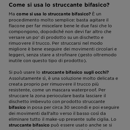
Come si usa lo struccante bifasico?
Ma
È un
come si usa lo struccante bifasico?
procedimento molto semplice: basta agitare il
flacone per far miscelare bene le due fasi che lo
compongono, dopodiché non devi far altro che
versare un po’ di prodotto su un dischetto e
rimuovere il trucco. Per struccarsi nel modo
migliore è bene eseguire dei movimenti circolari e
leggeri, senza stare a strofinare (gesto oltremodo
inutile con questo tipo di prodotto).
Si può usare lo
struccante bifasico sugli occhi?
Assolutamente sì, è una soluzione molto delicata e
creata proprio per rimuovere il trucco più
resistente, come un mascara waterproof. Per
struccare la zona perioculare basta lasciare il
dischetto imbevuto con prodotto struccante
in posa per circa 30 secondi e poi eseguire
bifasico
dei movimenti dall’alto verso il basso così da
eliminare tutto il make-up presente sulle ciglia. Lo
può essere usato anche se si
struccante bifasico