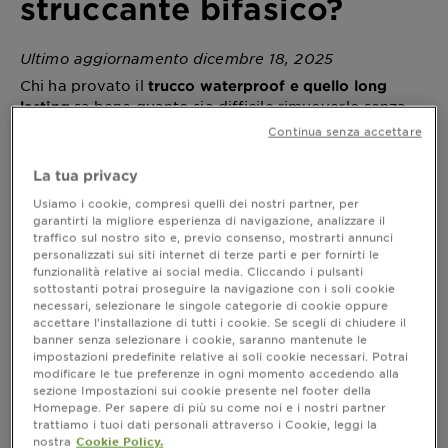
struccante bifasico?
Ultimo aggiornamento dicembre 18, 2025
Chi ha provato il
trucco waterproof e quello long
sa bene quanto sia difficile rimuoverlo senza
lasting
che rimangano dei fastidiosi residui di make-up sul
Continua senza accettare
volto. Il risultato è che, per struccarsi in modo
adeguato, si strofini la pelle anche vigorosamente,
La tua privacy
causando così fastidi e arrossamenti e stressando
Usiamo i cookie, compresi quelli dei nostri partner, per
zone molto delicate, come quella perioculare o il
garantirti la migliore esperienza di navigazione, analizzare il
contorno labbra. Vuoi smettere di strofinare ma non
traffico sul nostro sito e, previo consenso, mostrarti annunci
vuoi rinunciare ai tuoi trucchi a prova di sudore e
personalizzati sui siti internet di terze parti e per fornirti le
lacrime? Hai mai sentito parlare dello
struccante
funzionalità relative ai social media. Cliccando i pulsanti
bifasico?
sottostanti potrai proseguire la navigazione con i soli cookie
necessari, selezionare le singole categorie di cookie oppure
accettare l’installazione di tutti i cookie. Se scegli di chiudere il
Struccante bifasico: cos’è?
banner senza selezionare i cookie, saranno mantenute le
impostazioni predefinite relative ai soli cookie necessari. Potrai
Come suggerisce il nome, lo
è un
struccante bifasico
modificare le tue preferenze in ogni momento accedendo alla
particolare tipo di struccante composto da due
sezione Impostazioni sui cookie presente nel footer della
Homepage. Per sapere di più su come noi e i nostri partner
elementi, o meglio fasi:
trattiamo i tuoi dati personali attraverso i Cookie, leggi la
● una di tipo acquoso;
nostra
Cookie Policy.