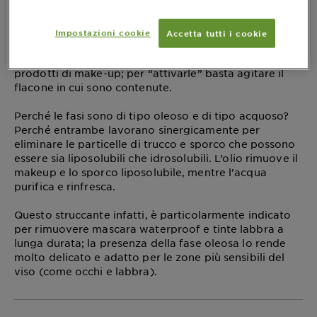
● una di tipo oleoso.
Le due fasi vanno attivate prima dell’uso, così da far
miscelare omogeneamente gli ingredienti delle due
Impostazioni cookie
Accetta tutti i cookie
fasi e ottenere una soluzione emolliente capace di
rimuovere anche il più ostinato e resistente dei
prodotti di make-up; per “attivarle” basta agitare il
flacone in cui sono contenute.
Perché le fasi sono di tipo oleoso e di tipo acquoso?
Perché entrambe lavorano sinergicamente per
eliminare le particelle di trucco e sporco che possono
essere sia liposolubili che idrosolubili. L’olio rimuove il
makeup e lo sporco liposolubile, mentre l’acqua
purifica e rinfresca.
Questo struccante infatti, è particolarmente indicato
per rimuovere mascara waterproof e tinte labbra a
lunga durata; la presenza della fase oleosa lo rende
molto delicato e adatto per le zone più sensibili del
viso (come occhi e labbra).