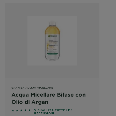
GARNIER ACQUA MICELLARE
Acqua Micellare Bifase con
Olio di Argan
5 out of 5 stars based on reviews
VISUALIZZA TUTTE LE 1
RECENSIONI