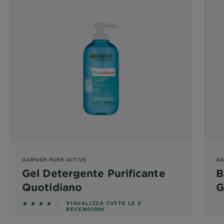
GARNIER PURE ACTIVE
GA
Gel Detergente Purificante
B
Quotidiano
G
4 out of 5 stars based on reviews
VISUALIZZA TUTTE LE 3
RECENSIONI