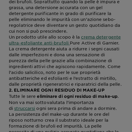
dei brufoli. Soprattutto quando la pelle è impura e
grassa, una detersione accurata con un gel
detergente purificante in grado di purificare la
pelle eliminando le impurità con un’azione sebo-
regolatrice deve diventare un gesto quotidiano da
cui non si può prescindere.
Un prodotto utile allo scopo è la
crema detergente
ultra-esfoliante anti-brufoli
Pure Active di Garnier.
La crema detergente aiuta a ridurre i segni causati
dalle imperfezioni e dona una sensazione di
purezza della pelle grazie alla combinazione di
ingredienti attivi che agiscono rapidamente. Come
l’acido salicilico, noto per le sue proprietà
antibatteriche ed esfolianti e l’estratto di mirtillo,
dalle proprietà rigeneratrici e riparatrici della pelle.
2. ELIMINARE OGNI RESIDUO DI MAKE-UP
Tutte le sere
.
eliminare di ogni residuo di make-up
Non va mai sottovalutata l’importanza
di
struccarsi
ogni sera prima di andare a dormire.
La persistenza del make-up durante le ore del
riposo notturno crea il substrato ideale per la
formazione di brufoli ed impurità. La pelle
necessita di una pulizia accurata quotidiana che le