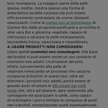
loro ricomparsa. La maggior parte delle pelli
grasse, inoltre, mostra spesso una forma di
antiestetica lucidità cutanea che può essere
efficacemente contrastata da creme idratanti
opacizzanti. Come la
crema viso al lemongrass
di
Garnier Bio dalle proprietà purificanti e arricchita in
aloe vera Bio e glicerina vegetale, capace di
rinfrescare e idratare la pelle intensamente,
lasciandola fresca, opacizzata e riequilibrata.
4. USARE PRODOTTI NON COMEDOGENI
Usare quindi
. Alla base
cosmetici non comedogeni
dei brufoli vi può essere anche un uso costante di
cosmetici non adatti. L’ostruzione dei pori,
infatti, non permette alla pelle di
respirare innescando un processo che causa la
comparsa di brufoli. In questi casi, oltre ad
eliminare i prodotti non adatti, potrà essere di
grande aiuto sfruttare le
BB-cream per pelli
miste
che, oltre ad idratare, dare uniformità alla
carnagione ed opacizzare la pelle, sono capaci
di restringere i pori e limitare la comparsa di punti
neri e brufoli, mimetizzando quelli eventualmente