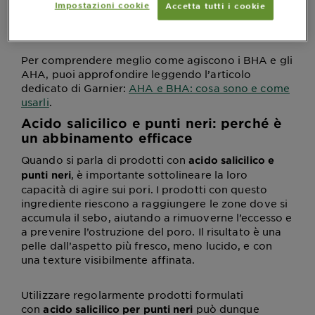
per questo è spesso presente nelle formule
Impostazioni cookie
Accetta tutti i cookie
dedicate a chi ha la pelle soggetta a imperfezioni o
pori visibili.
Per comprendere meglio come agiscono i BHA e gli
AHA, puoi approfondire leggendo l’articolo
dedicato di Garnier:
AHA e BHA: cosa sono e come
usarli
.
Acido salicilico e punti neri: perché è
un abbinamento efficace
Quando si parla di prodotti con
acido salicilico e
, è importante sottolineare la loro
punti neri
capacità di agire sui pori. I prodotti con questo
ingrediente riescono a raggiungere le zone dove si
accumula il sebo, aiutando a rimuoverne l’eccesso e
a prevenire l’ostruzione del poro. Il risultato è una
pelle dall’aspetto più fresco, meno lucido, e con
una texture visibilmente affinata.
Utilizzare regolarmente prodotti formulati
con
può dunque
acido salicilico per punti neri