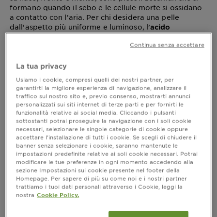
formano quando il sebo e le cellule morte si ossidano
a contatto con l’aria. Per chi desidera una pelle
dall’aspetto più uniforme e luminoso, l’
acido
rappresenta un ingrediente particolarmente
salicilico
Continua senza accettare
interessante da inserire nei prodotti della propria
routine. Ma
vanno davvero
acido salicilico e punti neri
La tua privacy
d’accordo? In questo articolo esploriamo i benefici di
questo attivo, come e quando utilizzare i prodotti che
Usiamo i cookie, compresi quelli dei nostri partner, per
lo contengono, e quali sono i prodotti con
acido
garantirti la migliore esperienza di navigazione, analizzare il
più adatti da includere nella
traffico sul nostro sito e, previo consenso, mostrarti annunci
salicilico per punti neri
personalizzati sui siti internet di terze parti e per fornirti le
propria beauty routine.
funzionalità relative ai social media. Cliccando i pulsanti
sottostanti potrai proseguire la navigazione con i soli cookie
necessari, selezionare le singole categorie di cookie oppure
accettare l’installazione di tutti i cookie. Se scegli di chiudere il
Che cos’è l’acido salicilico?
banner senza selezionare i cookie, saranno mantenute le
impostazioni predefinite relative ai soli cookie necessari. Potrai
L’
è un beta-idrossiacido (BHA) di
acido salicilico
modificare le tue preferenze in ogni momento accedendo alla
sezione Impostazioni sui cookie presente nel footer della
origine sintetica o vegetale, noto per la sua
Homepage. Per sapere di più su come noi e i nostri partner
capacità di favorire un’azione esfoliante delicata. A
trattiamo i tuoi dati personali attraverso i Cookie, leggi la
differenza degli alfa-idrossiacidi (AHA), agisce
nostra
Cookie Policy.
aiutando a liberare i pori ostruiti e contribuendo a
migliorare visibilmente la grana della pelle. Proprio