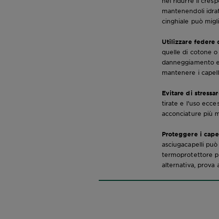
nel ridurre il cresp
mantenendoli idrat
cinghiale può migli
Utilizzare federe 
quelle di cotone o a
danneggiamento e d
mantenere i capelli
Evitare di stressa
tirate e l'uso ecc
acconciature più mor
Proteggere i capel
asciugacapelli può
termoprotettore prim
alternativa, prova a