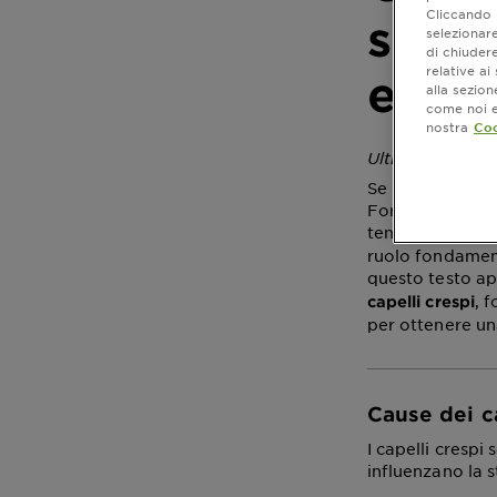
Cliccando i
sham
selezionare
di chiuder
relative a
esig
alla sezio
come noi e 
nostra
Coo
Ultimo aggiorn
Se hai mai lotta
Fortunatamente,
tenere sotto con
ruolo fondamenta
questo testo a
, 
capelli crespi
per ottenere un
Cause dei c
I capelli crespi
influenzano la s