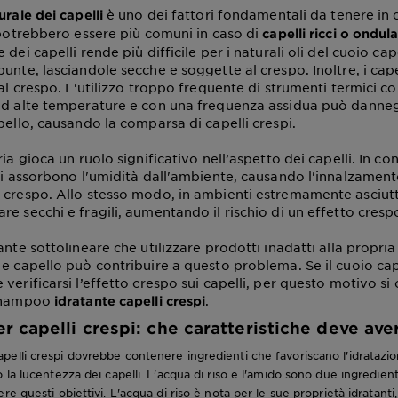
è uno dei fattori fondamentali da tenere in 
urale dei capelli
i potrebbero essere più comuni in caso di
capelli ricci o ondula
 dei capelli rende più difficile per i naturali oli del cuoio cap
unte, lasciandole secche e soggette al crespo. Inoltre, i cap
 al crespo. L'utilizzo troppo frequente di strumenti termici c
ad alte temperature e con una frequenza assidua può danneg
pello, causando la comparsa di capelli crespi.
ria gioca un ruolo significativo nell’aspetto dei capelli. In con
lli assorbono l'umidità dall'ambiente, causando l'innalzament
 crespo. Allo stesso modo, in ambienti estremamente asciutti,
e secchi e fragili, aumentando il rischio di un effetto cresp
ante sottolineare che utilizzare prodotti inadatti alla propria
 e capello può contribuire a questo problema. Se il cuoio ca
verificarsi l’effetto crespo sui capelli, per questo motivo si 
 shampoo
.
idratante capelli crespi
 capelli crespi: che caratteristiche deve ave
elli crespi dovrebbe contenere ingredienti che favoriscano l'idratazion
 la lucentezza dei capelli. L'acqua di riso e l'amido sono due ingredient
re questi obiettivi. L'acqua di riso è nota per le sue proprietà idratant