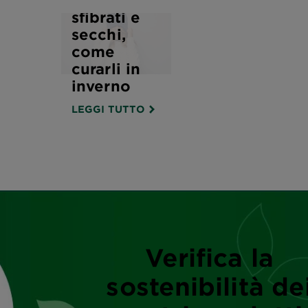
sfibrati e
secchi,
come
curarli in
inverno
LEGGI TUTTO
Verifica la
sostenibilità de