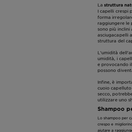
La
struttura nat
I capelli cresp
forma irregolare
raggiungere le p
sono più inclini
asciugacapelli 
struttura del ca
L'umidità dell'a
umidità, i cape
e provocando il
possono diventar
Infine, è import
cuoio capelluto
secco, potrebbe 
utilizzare uno
Shampoo per
Lo shampoo per cap
crespo e migliorino
aiutare a raggiunge