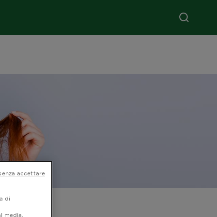
senza accettare
a di
al media.