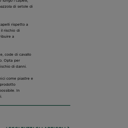
o lungo i capelli,
azzola di setole di
apelli rispetto a
il rischio di
ibuire a
e, code di cavallo
po. Opta per
rischio di danni.
ici come piastre e
 prodotto
ossibile. In
i.