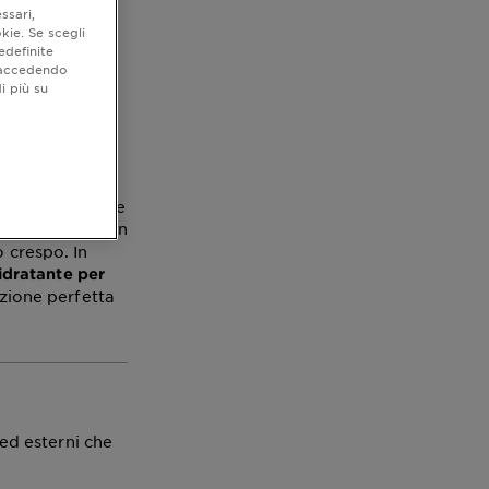
ssari,
tue
kie. Se scegli
edefinite
o accedendo
i più su
a gestire.
tare a domare e
giocano un
espi
o crespo. In
dratante per
uzione perfetta
 ed esterni che