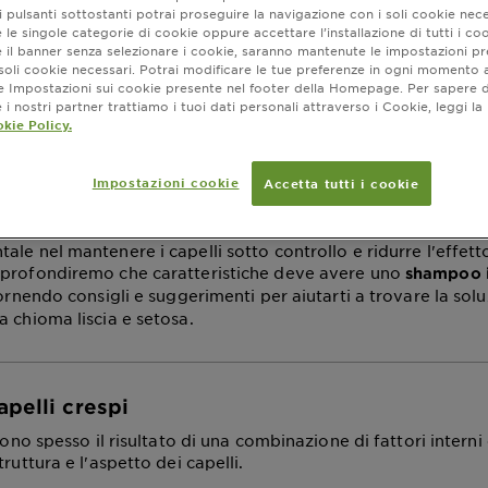
 pulsanti sottostanti potrai proseguire la navigazione con i soli cookie nece
poo migliore per le 
 le singole categorie di cookie oppure accettare l’installazione di tutti i coo
e il banner senza selezionare i cookie, saranno mantenute le impostazioni pr
i soli cookie necessari. Potrai modificare le tue preferenze in ogni moment
enze?
ne Impostazioni sui cookie presente nel footer della Homepage. Per sapere d
i nostri partner trattiamo i tuoi dati personali attraverso i Cookie, leggi la
kie Policy.
amento ottobre 01, 2024
Impostazioni cookie
to con i capelli crespi, sai quanto possano essere frustranti d
Accetta tutti i cookie
 esistono numerosi prodotti sul mercato progettati per aiu
trollo l’effetto crespo. Tra questi, gli
shampoo per capelli cr
le nel mantenere i capelli sotto controllo e ridurre l'effett
pprofondiremo che caratteristiche deve avere uno
shampoo i
fornendo consigli e suggerimenti per aiutarti a trovare la sol
a chioma liscia e setosa.
apelli crespi
 sono spesso il risultato di una combinazione di fattori interni
truttura e l'aspetto dei capelli.