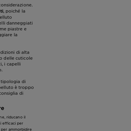
considerazione.
, poiché la
ti
elluto
elli danneggiati
ome piastre e
giare la
dizioni di alta
o delle cuticole
 i capelli
o.
 tipologia di
pelluto è troppo
consiglia di
re
e, riducano il
i efficaci per
i, per ammorbidire