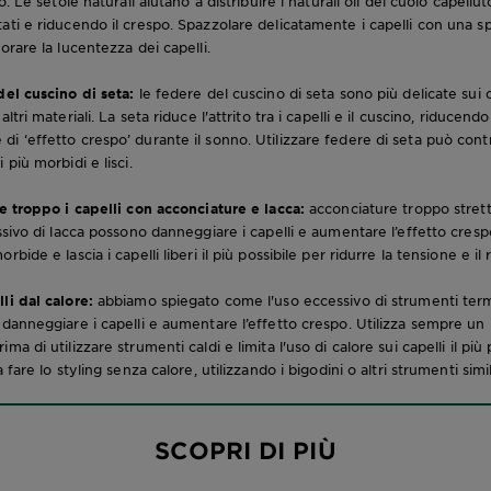
o. Le setole naturali aiutano a distribuire i naturali oli del cuoio capellut
ati e riducendo il crespo. Spazzolare delicatamente i capelli con una sp
orare la lucentezza dei capelli.
del cuscino di seta:
le federe del cuscino di seta sono più delicate sui c
ltri materiali. La seta riduce l'attrito tra i capelli e il cuscino, riducendo 
i ‘effetto crespo’ durante il sonno. Utilizzare federe di seta può contr
 più morbidi e lisci.
re troppo i capelli con acconciature e lacca:
acconciature troppo strett
essivo di lacca possono danneggiare i capelli e aumentare l’effetto cres
bide e lascia i capelli liberi il più possibile per ridurre la tensione e il 
li dal calore:
abbiamo spiegato come l'uso eccessivo di strumenti term
 danneggiare i capelli e aumentare l’effetto crespo. Utilizza sempre un
a di utilizzare strumenti caldi e limita l'uso di calore sui capelli il più p
 fare lo styling senza calore, utilizzando i bigodini o altri strumenti simil
SCOPRI DI PIÙ
Capelli