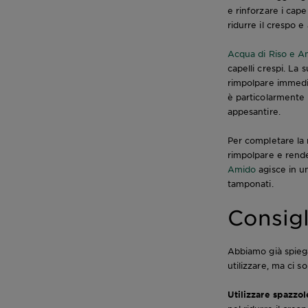
e rinforzare i cape
ridurre il crespo e 
Acqua di Riso e A
capelli crespi. La
rimpolpare immedia
è particolarmente i
appesantire.
Per completare la r
rimpolpare e render
Amido
agisce in u
tamponati.
Consigl
Abbiamo già spiega
utilizzare, ma ci so
Utilizzare spazzol