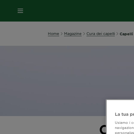
MENU
Home
Magazine
Cura dei capelli
Capelli
La tua p
Usiamo i co
Capel
navigazione
personalizz