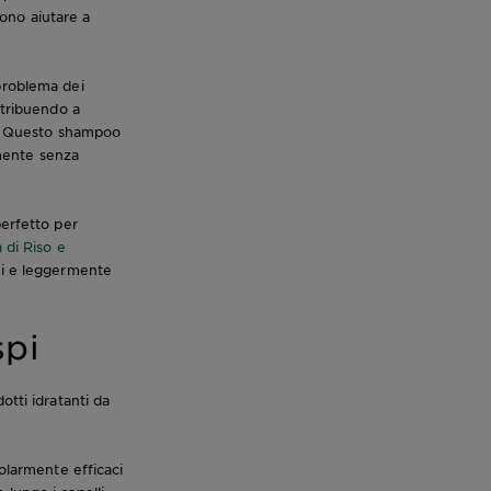
sono aiutare a
 problema dei
ntribuendo a
io. Questo shampoo
amente senza
perfetto per
di Riso e
si e leggermente
spi
otti idratanti da
olarmente efficaci