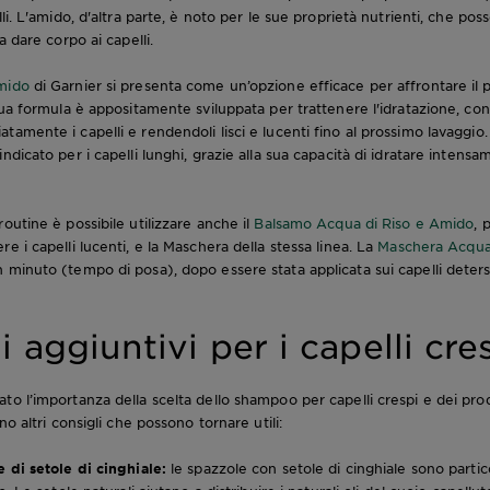
lli. L'amido, d'altra parte, è noto per le sue proprietà nutrienti, che pos
a dare corpo ai capelli.
mido
di Garnier si presenta come un’opzione efficace per affrontare il
 sua formula è appositamente sviluppata per trattenere l'idratazione, co
tamente i capelli e rendendoli lisci e lucenti fino al prossimo lavagg
ndicato per i capelli lunghi, grazie alla sua capacità di idratare intens
outine è possibile utilizzare anche il
Balsamo Acqua di Riso e Amido
, 
e i capelli lucenti, e la Maschera della stessa linea. La
Maschera Acqua 
n minuto (tempo di posa), dopo essere stata applicata sui capelli deter
i aggiuntivi per i capelli cre
to l’importanza della scelta dello shampoo per capelli crespi e dei prod
no altri consigli che possono tornare utili:
e di setole di cinghiale:
le spazzole con setole di cinghiale sono partic