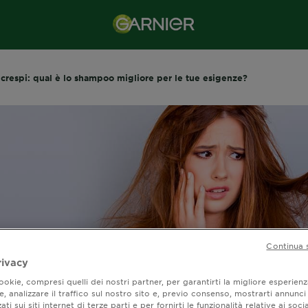
 crespi: qual è lo shampoo migliore per le tue esigenze?
Continua 
rivacy
okie, compresi quelli dei nostri partner, per garantirti la migliore esperienz
li crespi: qual è lo
, analizzare il traffico sul nostro sito e, previo consenso, mostrarti annunci
ati sui siti internet di terze parti e per fornirti le funzionalità relative ai soci