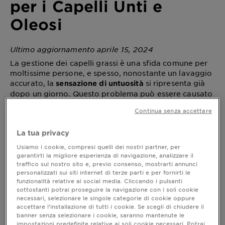
per i Capelli Unti e
Oleosi
Ultimo aggiornamento aprile 15, 2024
La gestione dei capelli grassi è una sfida comune per
moltissime persone, e spesso, nonostante un lavaggio
accurato, la
si ripresenta già
sensazione di untuosità
dopo un giorno. Questo problema può essere causato
da diversi fattori, dalla produzione eccessiva di sebo
Continua senza accettare
al tipo di prodotti utilizzati non adatti alla propria
tipologia di capelli. Tuttavia,
esistono rimedi efficaci e
La tua privacy
che possono contribuire a risolvere
prodotti mirati
questa esigenza e a mantenere i capelli freschi e puliti
Usiamo i cookie, compresi quelli dei nostri partner, per
più a lungo. In questo articolo, esploreremo le
garantirti la migliore esperienza di navigazione, analizzare il
traffico sul nostro sito e, previo consenso, mostrarti annunci
principali cause dei capelli grassi e suggeriremo alcuni
personalizzati sui siti internet di terze parti e per fornirti le
prodotti e rimedi pratici per mantenere la chioma
funzionalità relative ai social media. Cliccando i pulsanti
sempre al top. Scopri come contrastare i capelli con
sottostanti potrai proseguire la navigazione con i soli cookie
cute grassa e riscopri la leggerezza e la vitalità della
necessari, selezionare le singole categorie di cookie oppure
tua chioma!
accettare l’installazione di tutti i cookie. Se scegli di chiudere il
banner senza selezionare i cookie, saranno mantenute le
impostazioni predefinite relative ai soli cookie necessari. Potrai