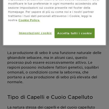
modificare le tue preferenze in ogni momento accedendo alla
sezione Impostazioni sui cookie presente nel footer della
Cause dei capelli unti
Homepage. Per sapere di più su come noi e i nostri partner
trattiamo i tuoi dati personali attraverso i Cookie, leggi la
Comprendere le cause di questo problema è
nostra
Cookie Policy.
essenziale per individuare le strategie più efficaci
per mantenerli freschi e puliti più a lungo.
Impostazioni cookie
Accetta tutti i cookie
Eccessiva Produzione di Sebo
La produzione di sebo è una funzione naturale delle
ghiandole sebacee, ma in alcuni casi, questo
processo può essere eccessivamente attivo. Le
ragioni possono includere fattori genetici, squilibri
ormonali, o condizioni come la seborrea, che
portano a una produzione di sebo più elevata del
normale.
Tipo di Capelli e Cuoio Capelluto
La natura stessa dei capelli e del cuoio capelluto