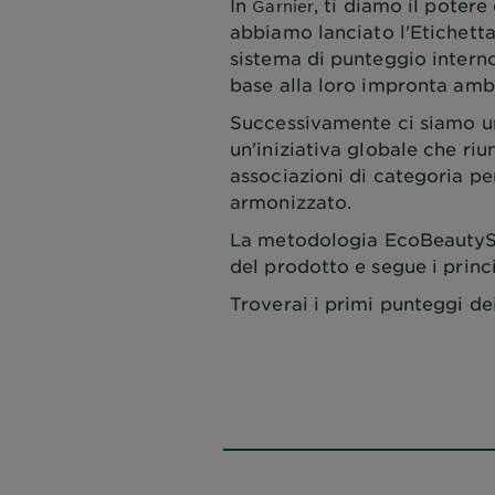
In
, ti diamo il poter
Garnier
abbiamo lanciato l'Etichetta
sistema di punteggio interno
base alla loro impronta amb
Successivamente ci siamo un
un'iniziativa globale che ri
associazioni di categoria p
armonizzato.
La metodologia EcoBeautyScor
del prodotto e segue i prin
Troverai i primi punteggi de
Perché