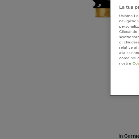
La tua p
Usiamo i co
navigazione
personalizz
Cliccando i
selezionare
di chiuder
relative a
alla sezio
come noi e 
nostra
Coo
CLOSE SUBPANEL
CLOSE SUBPANEL
CLOSE SUBPANEL
CLOSE SUBPANEL
CLOSE SUBPANEL