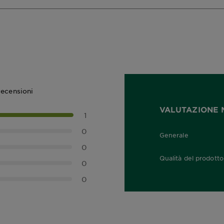
recensioni
VALUTAZIONE 
1
0
Generale
5,0 out of 5 stars
0
Qualità del prodotto
0
5,0 out of 5 stars
0