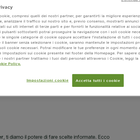
FORMATO
rivacy
okie, compresi quelli dei nostri partner, per garantirti la migliore esperienz
, analizzare il traffico sul nostro sito e, previo consenso, mostrarti annunci
ati sui siti internet di terze parti e per fornirti le funzionalità relative ai soci
 pulsanti sottostanti potrai proseguire la navigazione con i soli cookie nece
SLIDE 1
SLIDE 2
SLIDE 3
SLIDE 4
 le singole categorie di cookie oppure accettare l’installazione di tutti i coo
Dove ac
e il banner senza selezionare i cookie, saranno mantenute le impostazioni pr
i soli cookie necessari. Potrai modificare le tue preferenze in ogni moment
ne Impostazioni sui cookie presente nel footer della Homepage. Per sapere d
i nostri partner trattiamo i tuoi dati personali attraverso i Cookie, leggi la
kie Policy.
Impostazioni cookie
Accetta tutti i cookie