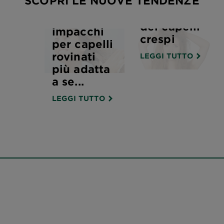
SCOPRI LE NUOVE TENDENZE
Il
manifesto
Ecco gli
dei capelli
impacchi
crespi
per capelli
rovinati
LEGGI TUTTO
più adatta
a se...
LEGGI TUTTO