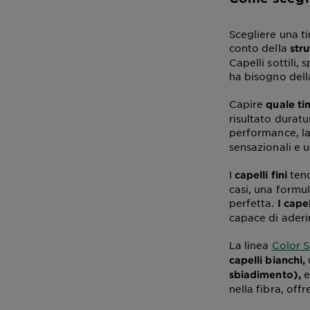
Scegliere una t
conto della
stru
Capelli sottili, 
ha bisogno della
Capire
quale tin
risultato durat
performance, la
sensazionali e 
I
tend
capelli fini
casi, una formu
perfetta.
I capel
capace di aderi
La linea
Color S
capelli bianchi,
e
sbiadimento),
nella fibra, off