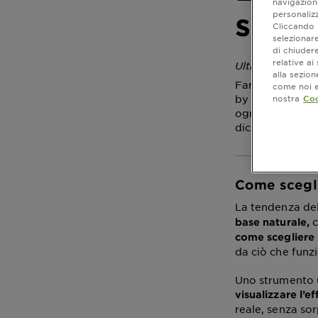
navigazione
soli:
personalizz
Cliccando i
selezionare
di chiuder
relative a
Ultimo aggiorn
alla sezio
Farsi la tinta d
come noi e 
by step è facil
nostra
Coo
ogni trattamento
diciamo qui di 
Come sceglie
La tendenza del
c
base naturale,
come scegliere i
da ciò che funzio
Uno strumento u
visualizzare l’e
reale, senza so