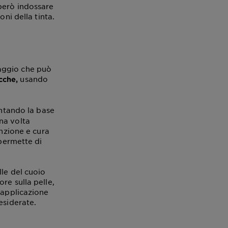
 però indossare
ni della tinta.
ssaggio che può
usando
ocche,
tando la base
na volta
enzione e cura
 permette di
lle del cuoio
re sulla pelle,
'applicazione
esiderate.