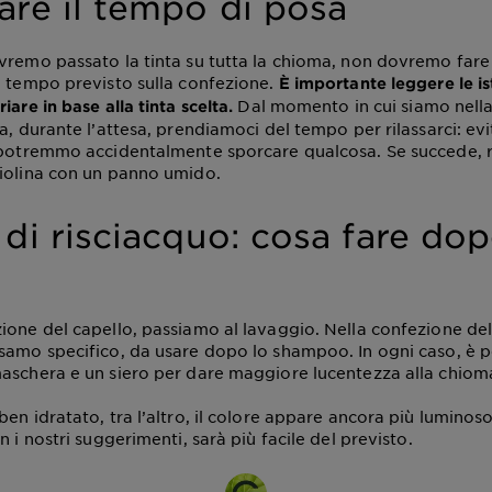
are il tempo di posa
vremo passato la tinta su tutta la chioma, non dovremo fare 
l tempo previsto sulla confezione.
È importante leggere le is
Dal momento in cui siamo nell
iare in base alla tinta scelta.
sa, durante l’attesa, prendiamoci del tempo per rilassarci: ev
é potremmo accidentalmente sporcare qualcosa. Se succede,
iolina con un panno umido.
 di risciacquo: cosa fare dop
ione del capello, passiamo al lavaggio. Nella confezione dell
samo specifico, da usare dopo lo shampoo. In ogni caso, è p
aschera e un siero per dare maggiore lucentezza alla chiom
en idratato, tra l’altro, il colore appare ancora più luminoso.
n i nostri suggerimenti, sarà più facile del previsto.