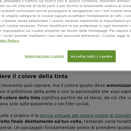
, analizzare il traffico sul nostro sito e, previo consenso, mostrarti annunci
 consigli e passaggi
ati sui siti internet di terze parti e per fornirti le funzionalità relative ai soci
 pulsanti sottostanti potrai proseguire la navigazione con i soli cookie nece
 le singole categorie di cookie oppure accettare l’installazione di tutti i coo
e il banner senza selezionare i cookie, saranno mantenute le impostazioni pr
i soli cookie necessari. Potrai modificare le tue preferenze in ogni moment
amento agosto 29, 2025
ne Impostazioni sui cookie presente nel footer della Homepage. Per sapere d
a soli a casa? Sì, perché no? Con i giusti accorgimenti e la no
i nostri partner trattiamo i tuoi dati personali attraverso i Cookie, leggi la
e e veloce. Non importa se per necessità o per mancanza di
kie Policy.
 di bellezza casalingo, l’importante è seguire i passaggi gius
seguito.
Impostazioni cookie
Accetta tutti i cookie
re il colore della tinta
 momento può ispirare, ma il colore giusto deve
armonizzars
on il sottotono della pelle e con la personalità che vuoi esp
significa partire da sé stessi, da ciò che 
l colore della tinta
na solo sulle passerelle o nei filtri social.
tile e pratico è la
prova virtuale del colore online di Garnier
testando varie tonali
ffetto finale direttamente sul tuo volto,
rprese. Un passaggio fondamentale prima di prendere qualsia