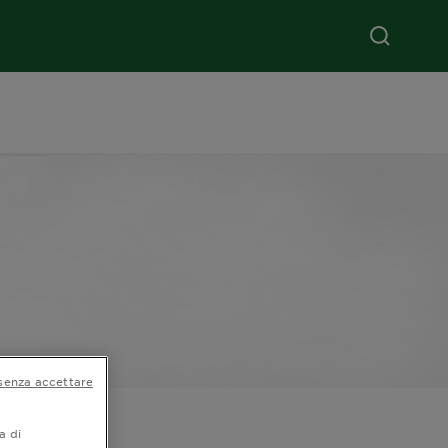
senza accettare
da
a di