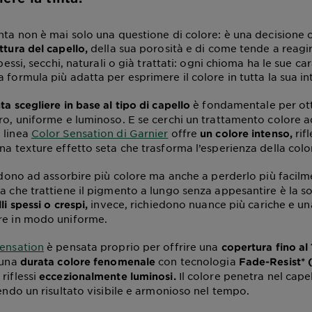
inta non è mai solo una questione di colore: è una decisione
della sua porosità e di come tende a reagir
ttura del capello,
spessi, secchi, naturali o già trattati: ogni chioma ha le sue ca
 formula più adatta per esprimere il colore in tutta la sua in
è fondamentale per ot
ta scegliere in base al tipo di capello
uro, uniforme e luminoso. E se cerchi un trattamento colore a
 linea
Color Sensation di Garnier
offre
rifl
un colore intenso,
una texture effetto seta che trasforma l’esperienza della colo
ono ad assorbire più colore ma anche a perderlo più facilme
la che trattiene il pigmento a lungo senza appesantire è la s
invece, richiedono nuance più cariche e un
li spessi o crespi,
re in modo uniforme.
ensation
è pensata proprio per offrire una
copertura fino al
una
con tecnologia
durata colore fenomenale
Fade-Resist* (
 riflessi
Il colore penetra nel capell
eccezionalmente luminosi.
rendo un risultato visibile e armonioso nel tempo.