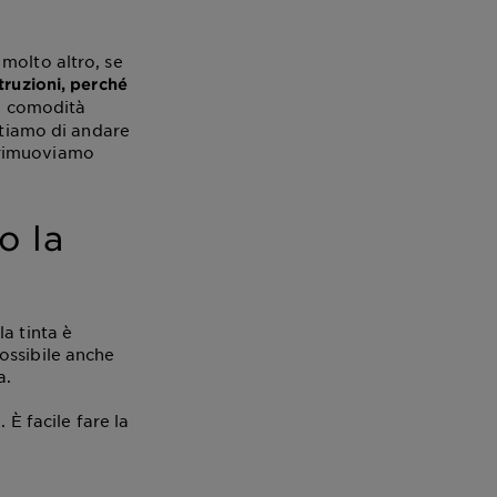
molto altro, se
truzioni, perché
a comodità
itiamo di andare
 rimuoviamo
o la
a tinta è
ossibile anche
a.
 È facile fare la