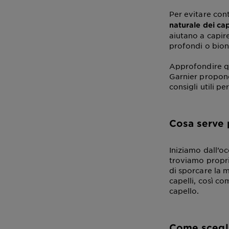
Per evitare con
naturale dei cap
aiutano a capire
profondi o biond
Approfondire qu
Garnier propo
consigli utili p
Cosa serve p
Iniziamo dall’oc
troviamo proprio
di sporcare la m
capelli, così c
capello.
Come scegli