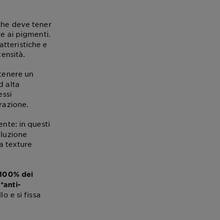
 che deve tener
e ai pigmenti.
ratteristiche e
tensità.
tenere un
d alta
essi
razione.
nte: in questi
oluzione
a texture
 100% dei
*anti-
o e si fissa