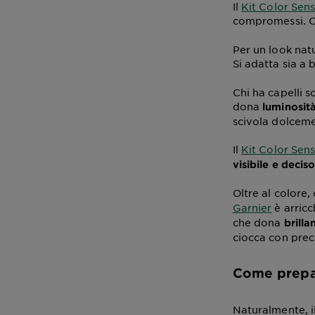
Il
Kit Color Sen
compromessi. 
Per un look nat
Si adatta sia a 
Chi ha capelli s
dona
luminosit
scivola dolcemen
Il
Kit Color Sen
visibile e deciso
Oltre al colore,
Garnier
è arricc
che dona
brilla
ciocca con preci
Come prepara
Naturalmente, il