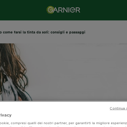
o come farsi la tinta da soli: consigli e passaggi
Continua 
rivacy
come farsi la tinta 
okie, compresi quelli dei nostri partner, per garantirti la migliore esperienz