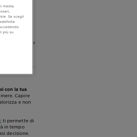
al media.
ssari,
kie. Se scegli
edefinite
o accedendo
i più su
stra guida step
 tempo: come per
ti, che vi
i con la tua
rimere. Capire
valorizza e non
:
ti permette di
tà in tempo
si decisione.