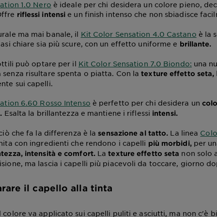
sation 1.0 Nero
è ideale per chi desidera un colore pieno, dec
Offre
e un finish intenso che non sbiadisce faci
riflessi intensi
urale ma mai banale, il
Kit Color Sensation 4.0 Castano
è la s
basi chiare sia più scure, con un effetto uniforme e
brillante.
ottili può optare per il
Kit Color Sensation 7.0 Biondo:
una nu
senza risultare spenta o piatta. Con la
à
texture effetto seta,
te sui capelli.
sation 6.60 Rosso Intenso
è perfetto per chi desidera un
colo
Esalta la brillantezza e mantiene i riflessi
.
intensi.
 ciò che fa la differenza è la
La linea
Colo
sensazione al tatto.
hita con ingredienti che rendono i capelli
per un
più morbidi,
La
non solo 
ntezza, intensità e comfort.
texture effetto seta
sione, ma lascia i capelli più piacevoli da toccare, giorno d
re il capello alla tinta
 colore va applicato sui capelli puliti e asciutti, ma non c'è b