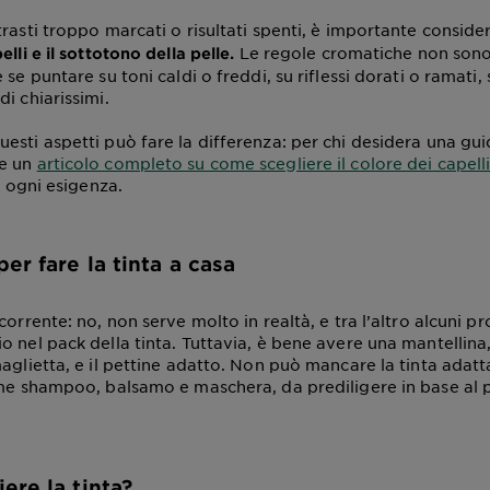
trasti troppo marcati o risultati spenti, è importante consid
Le regole cromatiche non sono
elli e il sottotono della pelle.
 se puntare su toni caldi o freddi, su riflessi dorati o ramati, 
i chiarissimi.
esti aspetti può fare la differenza: per chi desidera una gui
ne un
articolo completo su come scegliere il colore dei capelli
er ogni esigenza.
er fare la tinta a casa
corrente: no, non serve molto in realtà, e tra l’altro alcuni pro
 nel pack della tinta. Tuttavia, è bene avere una mantellina,
aglietta, e il pettine adatto. Non può mancare la tinta adatt
ome shampoo, balsamo e maschera, da prediligere in base al p
ere la tinta?