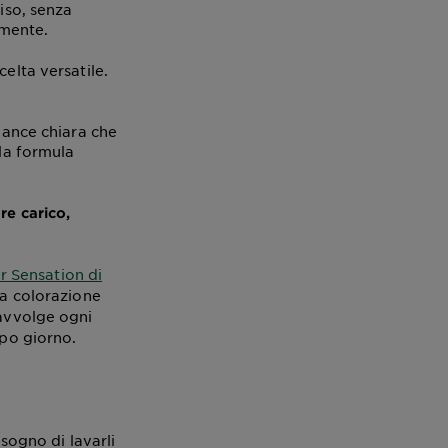
iso, senza
lmente.
celta versatile.
ance chiara che
la formula
re carico,
r Sensation di
a colorazione
avvolge ogni
opo giorno.
isogno di lavarli