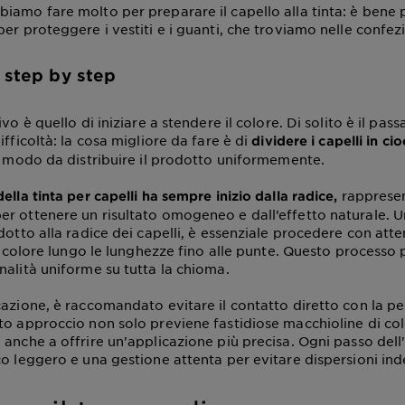
iamo fare molto per preparare il capello alla tinta: è bene
er proteggere i vestiti e i guanti, che troviamo nelle confezio
a step by step
ivo è quello di iniziare a stendere il colore. Di solito è il pa
ifficoltà: la cosa migliore da fare è di
dividere i capelli in ci
in modo da distribuire il prodotto uniformemente.
rappresen
ella tinta per capelli ha sempre inizio dalla radice,
r ottenere un risultato omogeneo e dall’effetto naturale. U
dotto alla radice dei capelli, è essenziale procedere con att
il colore lungo le lunghezze fino alle punte. Questo processo
nalità uniforme su tutta la chioma.
cazione, è raccomandato evitare il contatto diretto con la pe
to approccio non solo previene fastidiose macchioline di colo
 anche a offrire un'applicazione più precisa. Ogni passo dell
co leggero e una gestione attenta per evitare dispersioni ind