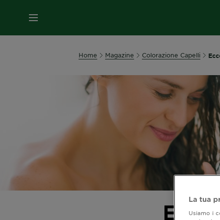
MENU
Home
Magazine
Colorazione Capelli
Ecc
La tua p
Ecco 
Usiamo i co