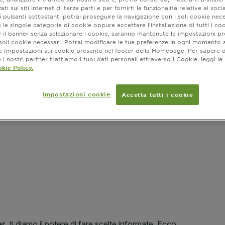
ati sui siti internet di terze parti e per fornirti le funzionalità relative ai soci
 pulsanti sottostanti potrai proseguire la navigazione con i soli cookie nece
 le singole categorie di cookie oppure accettare l’installazione di tutti i coo
e il banner senza selezionare i cookie, saranno mantenute le impostazioni pr
i soli cookie necessari. Potrai modificare le tue preferenze in ogni moment
Dove ac
ne Impostazioni sui cookie presente nel footer della Homepage. Per sapere d
i nostri partner trattiamo i tuoi dati personali attraverso i Cookie, leggi la
kie Policy.
Impostazioni cookie
Accetta tutti i cookie