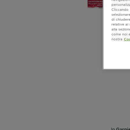
personalizz
Cliccando i
selezionare
di chiuder
relative a
alla sezio
come noi e 
nostra
Coo
CLOSE SUBPANEL
CLOSE SUBPANEL
CLOSE SUBPANEL
CLOSE SUBPANEL
CLOSE SUBPANEL
CLOSE SUBPANEL