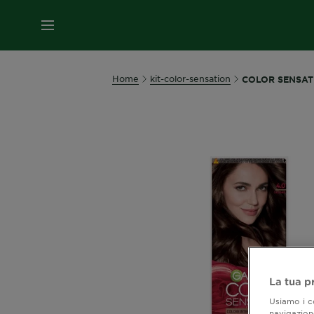
MENU
Home
kit-color-sensation
COLOR SENSATI
La tua p
Usiamo i co
navigazione