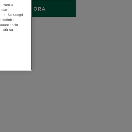
al media.
ACQUISTA ORA
ssari,
kie. Se scegli
edefinite
o accedendo
quistare
i più su