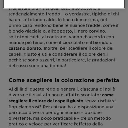
controllare se le vene dei polsi evidenziano
sfumature blu – nel qual caso il sottotono è
tendenzialmente freddo – o verdastre, tipiche di chi
ha un sottotono caldo. In linea di massima, nel
primo caso rendono bene le nuance fredde, come il
biondo glaciale o, all’opposto, il nero corvino. I
sottotoni caldi, al contrario, vanno d’accordo con
nuance più tenui, come il cioccolato e il biondo o
. Inoltre, per scegliere il colore dei
castano dorato
capelli giusto è utile considerare il colore degli
occhi: se sono azzurri, in particolare, le gradazioni
del rosso sono una bomba!
Come scegliere la colorazione perfetta
Al di là di queste regole generali, ciascuna di noi è
diversa e il risultato non è affatto scontato:
come
senza rischiare
scegliere il colore dei capelli giusto
flop clamorosi? Per chi non ha a disposizione una
parrucca diversa per ogni nuance – opzione
divertente, ma poco praticabile – c’è un metodo
pratico e veloce per verificare l’effetto della