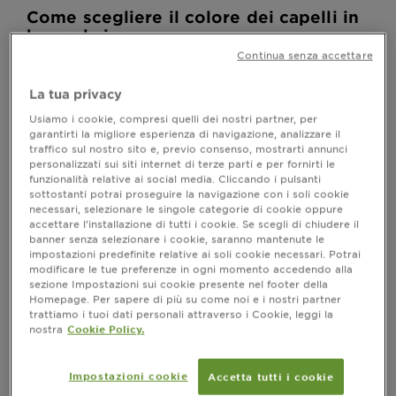
Come scegliere il colore dei capelli in
base al viso
Continua senza accettare
A chi non è mai venuta la tentazione di
rivoluzionare il colore dei capelli, concedendosi una
La tua privacy
tinta fuori dall’ordinario o, magari, troppo decisa?
Pensiamo, ad esempio, a un rosso fuoco o a un
Usiamo i cookie, compresi quelli dei nostri partner, per
biondo chiarissimo da femme fatale, senza
garantirti la migliore esperienza di navigazione, analizzare il
traffico sul nostro sito e, previo consenso, mostrarti annunci
tralasciare il nero estremo, tendente al blu e con
personalizzati sui siti internet di terze parti e per fornirti le
riflessi metallici, associato magari a un caschetto
funzionalità relative ai social media. Cliccando i pulsanti
straight o a un altro stile pieno di personalità.
sottostanti potrai proseguire la navigazione con i soli cookie
Esprimere un desiderio è facile, ma meglio non farsi
necessari, selezionare le singole categorie di cookie oppure
prendere troppo la mano… prima di applicare la
accettare l’installazione di tutti i cookie. Se scegli di chiudere il
tinta, conviene fare una riflessione su come
banner senza selezionare i cookie, saranno mantenute le
impostazioni predefinite relative ai soli cookie necessari. Potrai
valorizzare i nostri punti di forza e
come scegliere il
modificare le tue preferenze in ogni momento accedendo alla
. Eventualmente,
colore dei capelli in base al viso
sezione Impostazioni sui cookie presente nel footer della
ricorrendo all’aiuto della tecnologia e alla
Prova
Homepage. Per sapere di più su come noi e i nostri partner
disponibile per le tinte Garnier!
Virtuale
trattiamo i tuoi dati personali attraverso i Cookie, leggi la
nostra
Cookie Policy.
In generale, come capire con che colore di capelli si
sta bene? Il primo elemento da valutare è il
Impostazioni cookie
Accetta tutti i cookie
. Un semplice trucchetto è
sottotono della pelle