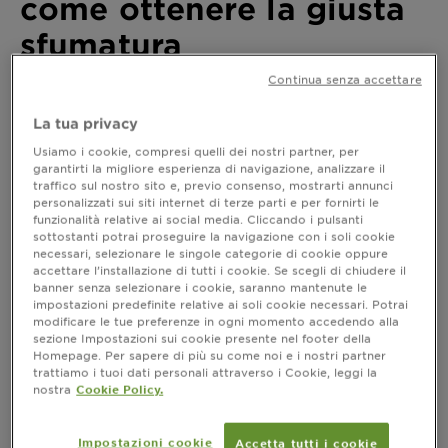
come ottenere la giusta
sfumatura
Continua senza accettare
Ultimo aggiornamento ottobre 21, 2022
Capelli color nocciola: una particolare sfumatura per i
La tua privacy
capelli castani che si abbina molto bene ad un certo
Usiamo i cookie, compresi quelli dei nostri partner, per
tipo di carnagione e al colore degli occhi. Esplora le
garantirti la migliore esperienza di navigazione, analizzare il
caratteristiche di questa tonalità, come ottenerla e a
traffico sul nostro sito e, previo consenso, mostrarti annunci
chi sta bene in questo articolo.
personalizzati sui siti internet di terze parti e per fornirti le
funzionalità relative ai social media. Cliccando i pulsanti
sottostanti potrai proseguire la navigazione con i soli cookie
necessari, selezionare le singole categorie di cookie oppure
accettare l’installazione di tutti i cookie. Se scegli di chiudere il
Capelli color nocciola: come ottenere
banner senza selezionare i cookie, saranno mantenute le
la giusta sfumatura
impostazioni predefinite relative ai soli cookie necessari. Potrai
modificare le tue preferenze in ogni momento accedendo alla
sezione Impostazioni sui cookie presente nel footer della
Homepage. Per sapere di più su come noi e i nostri partner
trattiamo i tuoi dati personali attraverso i Cookie, leggi la
nostra
Cookie Policy.
Impostazioni cookie
Accetta tutti i cookie