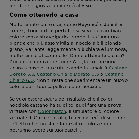
per dare la giusta luminosità al viso.
Come ottenerlo a casa
Molto amato dalle star, come Beyoncé e Jennifer
Lopez, il nocciola è perfetto se si vuole cambiare
colore senza stravolgerlo troppo. La sfumatura
bionda che più assomiglia al nocciola è il biondo
grano, variante leggermente più chiara e luminosa,
molto simile al caramello. Come ottenerlo a casa?
Con una colorazione come Olia, la colorazione
sicura a base di oli e utilizzando la tonalità
Castano
Dorato 5.3
,
Castano Chiaro Dorato 6.3
o
Castano
Chiaro 6.0
. Non ti resta che sperimentare un nuovo
colore per i tuoi capelli: il color nocciola!
Se vuoi essere sicura del risultato che il color
nocciola castano ha su di te, puoi fare una prova
virtuale con
Color Match
. Il simulatore di colore
virtuale di Garnier infatti, ti permetterà di scoprire
l’effetto che questa e tante altre colorazioni
potranno avere sui tuoi capelli.