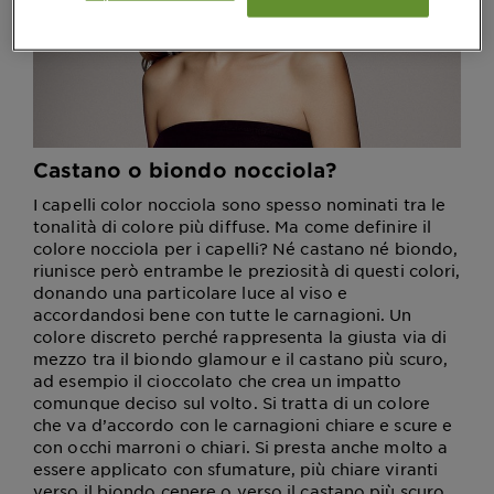
Castano o biondo nocciola?
I capelli color nocciola sono spesso nominati tra le
tonalità di colore più diffuse. Ma come definire il
colore nocciola per i capelli? Né castano né biondo,
riunisce però entrambe le preziosità di questi colori,
donando una particolare luce al viso e
accordandosi bene con tutte le carnagioni. Un
colore discreto perché rappresenta la giusta via di
mezzo tra il biondo glamour e il castano più scuro,
ad esempio il cioccolato che crea un impatto
comunque deciso sul volto. Si tratta di un colore
che va d’accordo con le carnagioni chiare e scure e
con occhi marroni o chiari. Si presta anche molto a
essere applicato con sfumature, più chiare viranti
verso il biondo cenere o verso il castano più scuro,