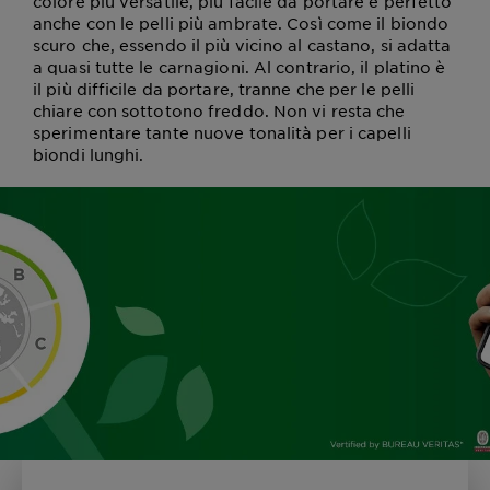
colore più versatile, più facile da portare e perfetto
anche con le pelli più ambrate. Così come il biondo
scuro che, essendo il più vicino al castano, si adatta
a quasi tutte le carnagioni. Al contrario, il platino è
il più difficile da portare, tranne che per le pelli
chiare con sottotono freddo. Non vi resta che
sperimentare tante nuove tonalità per i capelli
biondi lunghi.