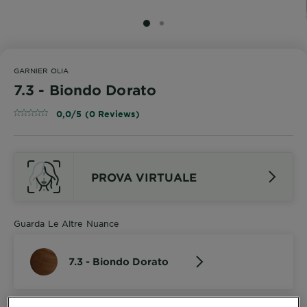
SLIDE 1
SLIDE 2
GARNIER OLIA
7.3 - Biondo Dorato
0,0/5 (0 Reviews)
PROVA VIRTUALE
Guarda Le Altre Nuance
7.3 - Biondo Dorato