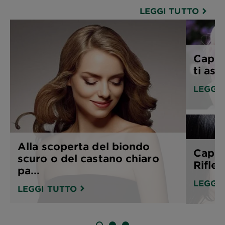
LEGGI TUTTO
Capell
ti asp
LEGGI
Alla scoperta del biondo
Capell
scuro o del castano chiaro
Rifles
pa...
LEGGI
LEGGI TUTTO