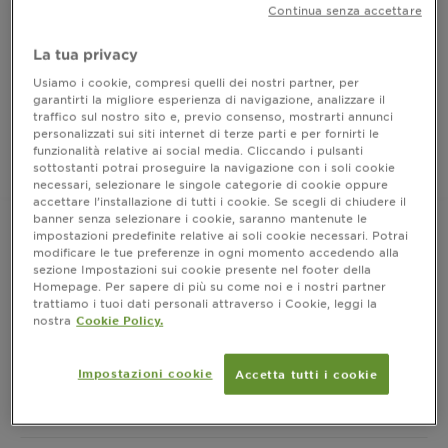
Colorazione permanente senza ammoniaca per una
Continua senza accettare
fragranza delicata
La tua privacy
FORMATO
1 KIT
Usiamo i cookie, compresi quelli dei nostri partner, per
garantirti la migliore esperienza di navigazione, analizzare il
ACQUISTA ORA
traffico sul nostro sito e, previo consenso, mostrarti annunci
personalizzati sui siti internet di terze parti e per fornirti le
funzionalità relative ai social media. Cliccando i pulsanti
sottostanti potrai proseguire la navigazione con i soli cookie
Dove acquistare
necessari, selezionare le singole categorie di cookie oppure
accettare l’installazione di tutti i cookie. Se scegli di chiudere il
banner senza selezionare i cookie, saranno mantenute le
impostazioni predefinite relative ai soli cookie necessari. Potrai
modificare le tue preferenze in ogni momento accedendo alla
sezione Impostazioni sui cookie presente nel footer della
Risultati
Homepage. Per sapere di più su come noi e i nostri partner
trattiamo i tuoi dati personali attraverso i Cookie, leggi la
CLOSE SUBPANEL
nostra
Cookie Policy.
Informazioni prodotto
Impostazioni cookie
Accetta tutti i cookie
CLOSE SUBPANEL