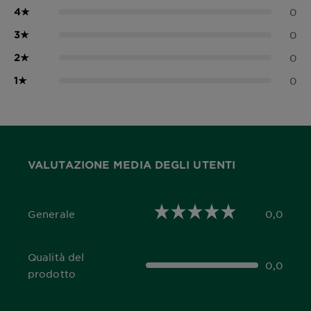
4
★
0
3
★
0
2
★
0
1
★
0
VALUTAZIONE MEDIA DEGLI UTENTI
Generale
0,0
0,0 out of 5 stars
Qualità del
0,0
0,0 out of 5 stars
prodotto