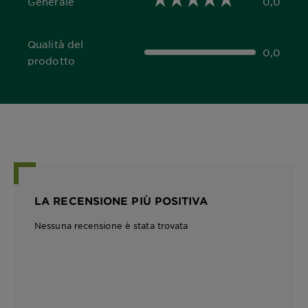
Generale
0,0
0,0 out of 5 stars
Qualità del
0,0
0,0 out of 5 stars
prodotto
LA RECENSIONE PIÙ POSITIVA
Nessuna recensione è stata trovata