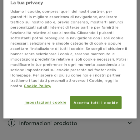
La tua privacy
Colorazione permanente senza ammoniaca per una
Usiamo i cookie, compresi quelli dei nostri partner, per
fragranza delicata
garantirti la migliore esperienza di navigazione, analizzare il
traffico sul nostro sito e, previo consenso, mostrarti annunci
FORMATO
1 KIT
personalizzati sui siti internet di terze parti e per fornirti le
funzionalità relative ai social media. Cliccando i pulsanti
sottostanti potrai proseguire la navigazione con i soli cookie
necessari, selezionare le singole categorie di cookie oppure
ACQUISTA ORA
accettare l’installazione di tutti i cookie. Se scegli di chiudere il
banner senza selezionare i cookie, saranno mantenute le
impostazioni predefinite relative ai soli cookie necessari. Potrai
Dove acquistare
modificare le tue preferenze in ogni momento accedendo alla
sezione Impostazioni sui cookie presente nel footer della
Homepage. Per sapere di più su come noi e i nostri partner
trattiamo i tuoi dati personali attraverso i Cookie, leggi la
nostra
Cookie Policy.
Risultati
Impostazioni cookie
Accetta tutti i cookie
CLOSE SUBPANEL
Informazioni prodotto
CLOSE SUBPANEL