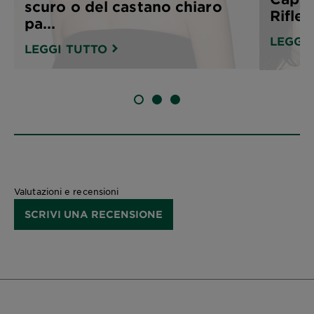
scuro o del castano chiaro
Rifles
pa...
LEGGI
LEGGI TUTTO
SLIDE 1
SLIDE 2
SLIDE 3
Valutazioni e recensioni
SCRIVI UNA RECENSIONE