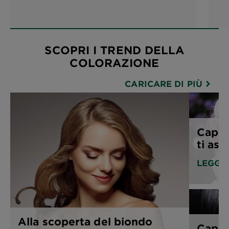
SCOPRI I TREND DELLA
COLORAZIONE
CARICARE DI PIÙ
Capell
ti asp
LEGGI
Alla scoperta del biondo
Capell