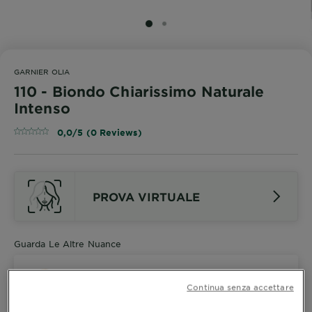
SLIDE 1
SLIDE 2
GARNIER OLIA
110 - Biondo Chiarissimo Naturale
Intenso
0,0/5 (0 Reviews)
PROVA VIRTUALE
Guarda Le Altre Nuance
110 - Biondo Chiarissimo Naturale
Continua senza accettare
Intenso