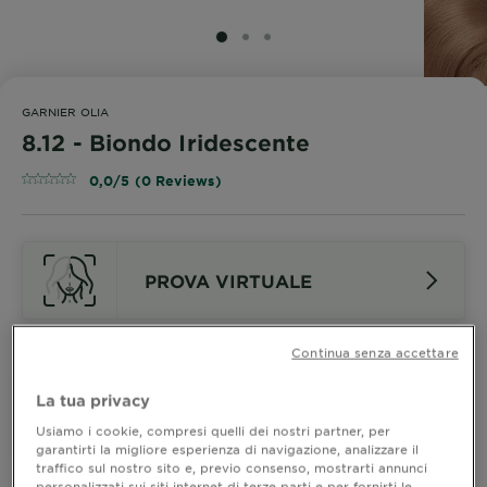
SLIDE 1
SLIDE 2
SLIDE 3
GARNIER OLIA
8.12 - Biondo Iridescente
0,0/5 (0 Reviews)
PROVA VIRTUALE
Continua senza accettare
Guarda Le Altre Nuance
La tua privacy
8.12 - Biondo Iridescente
Usiamo i cookie, compresi quelli dei nostri partner, per
garantirti la migliore esperienza di navigazione, analizzare il
traffico sul nostro sito e, previo consenso, mostrarti annunci
personalizzati sui siti internet di terze parti e per fornirti le