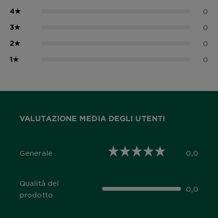
4
★
0
3
★
0
2
★
0
1
★
0
VALUTAZIONE MEDIA DEGLI UTENTI
Generale
0,0
0,0 out of 5 stars
Qualità del
0,0
0,0 out of 5 stars
prodotto