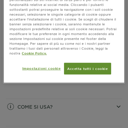
Colorazione permanente senza ammoniaca con una
funzionalità relative ai social media. Cliccando i pulsanti
fragranza delicata, con la sua formula innovativa
sottostanti potrai proseguire la navigazione con i soli cookie
attivata dall'olio offre una massima intensità del
necessari, selezionare le singole categorie di cookie oppure
colore
accettare l’installazione di tutti i cookie. Se scegli di chiudere il
banner senza selezionare i cookie, saranno mantenute le
impostazioni predefinite relative ai soli cookie necessari. Potrai
modificare le tue preferenze in ogni momento accedendo alla
ACQUISTA ORA
sezione Impostazioni sui cookie presente nel footer della
Homepage. Per sapere di più su come noi e i nostri partner
trattiamo i tuoi dati personali attraverso i Cookie, leggi la
Dove acquistare
nostra
Cookie Policy.
Impostazioni cookie
Accetta tutti i cookie
INFORMAZIONI PRODOTTO
CLOSE SUBPANEL
COME SI USA?
CLOSE SUBPANEL