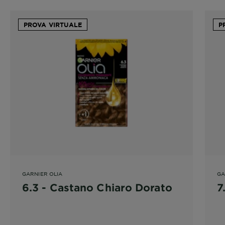
PROVA VIRTUALE
P
GARNIER OLIA
GA
6.3 - Castano Chiaro Dorato
7