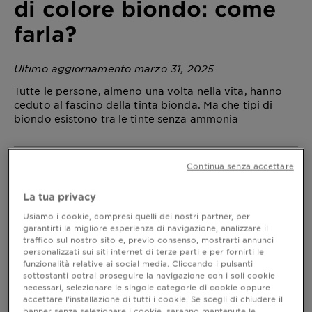
di colore biondo: come
farla?
Ultimo aggiornamento marzo 31, 2025
Tutte le persone, almeno una volta nella vita, hanno
ceduto al fascino della tinta bionda. Ma che tipi di
biondo esistono tra le tinte senza ammonia
Continua senza accettare
Come realizzare il biondo scuro senza
ammoniaca?
La tua privacy
dobbiamo
Iniziamo dal biondo scuro:
Usiamo i cookie, compresi quelli dei nostri partner, per
assolutamente tenere presenti alcune cose. Prima
garantirti la migliore esperienza di navigazione, analizzare il
di tutto, parliamo delle nuove tendenze: ormai è
traffico sul nostro sito e, previo consenso, mostrarti annunci
personalizzati sui siti internet di terze parti e per fornirti le
sempre più frequente l’uso di prodotti senza
funzionalità relative ai social media. Cliccando i pulsanti
ammoniaca. Il segreto è nell’olio di girasole e di
sottostanti potrai proseguire la navigazione con i soli cookie
camelia, sostanze che nutrono e allo stesso tempo
necessari, selezionare le singole categorie di cookie oppure
aiutano il colore ad agire sul capello. Il risultato? Un
accettare l’installazione di tutti i cookie. Se scegli di chiudere il
colore acceso e capelli nutriti e morbidi.
banner senza selezionare i cookie, saranno mantenute le