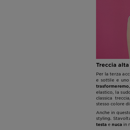
Treccia alta
Per la terza a
e sottile e un
trasformeremo
elastico, la su
classica trecci
stesso colore di
Anche in questo
styling. Stavol
e
in 
testa
nuca