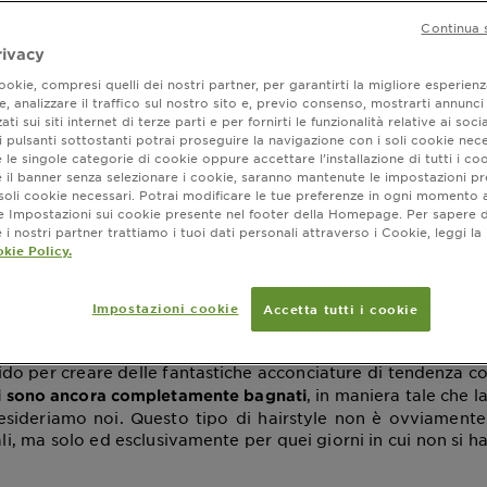
li bagnati
Continua 
rivacy
okie, compresi quelli dei nostri partner, per garantirti la migliore esperienz
amento ottobre 26, 2022
, analizzare il traffico sul nostro sito e, previo consenso, mostrarti annunci
ati sui siti internet di terze parti e per fornirti le funzionalità relative ai soci
è tiranno e vuoi un look un po’ diverso dal solito, scegli un
 pulsanti sottostanti potrai proseguire la navigazione con i soli cookie nece
nciature da fare con i capelli bagnati.
 le singole categorie di cookie oppure accettare l’installazione di tutti i coo
e il banner senza selezionare i cookie, saranno mantenute le impostazioni pr
i soli cookie necessari. Potrai modificare le tue preferenze in ogni moment
ne Impostazioni sui cookie presente nel footer della Homepage. Per sapere d
i nostri partner trattiamo i tuoi dati personali attraverso i Cookie, leggi la
re da fare con i capelli bagnati
kie Policy.
non è sempre necessario munirsi di piastra o ferr
i capelli
bili ore davanti allo specchio. Con qualche piccolo accorgim
Impostazioni cookie
Accetta tutti i cookie
ere dei look assolutamente glamour anche in pochi minuti, se
phon, casco e così via.
ido per creare delle fantastiche acconciature di tendenza con
, in maniera tale che 
li sono ancora completamente bagnati
esideriamo noi. Questo tipo di hairstyle non è ovviamente 
li, ma solo ed esclusivamente per quei giorni in cui non si 