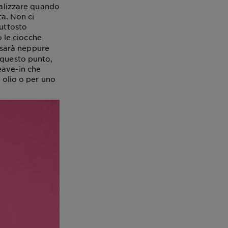
ealizzare quando
ta. Non ci
iuttosto
o le ciocche
 sarà neppure
 questo punto,
eave-in che
 olio o per uno