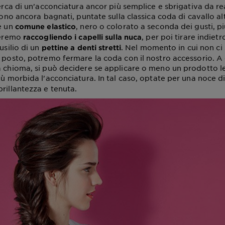
icerca di un'acconciatura ancor più semplice e sbrigativa da r
 sono ancora bagnati, puntate sulla classica coda di cavallo al
he un
, nero o colorato a seconda dei gusti, p
comune elastico
zieremo
, per poi tirare indietr
raccogliendo i capelli sulla nuca
usilio di un
. Nel momento in cui non ci
pettine a denti stretti
i posto, potremo fermare la coda con il nostro accessorio. A
a chioma, si può decidere se applicare o meno un prodotto l
ù morbida l'acconciatura. In tal caso, optate per una noce di
rillantezza e tenuta.