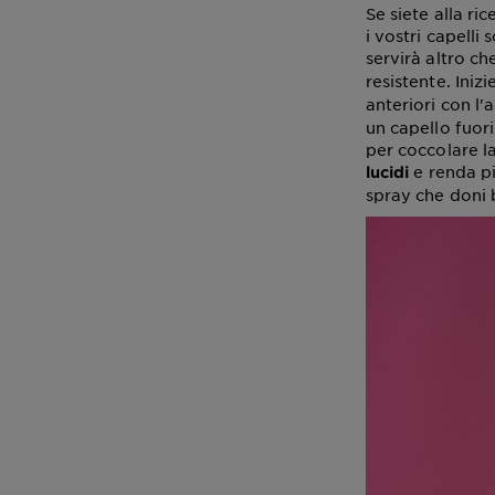
Se siete alla r
i vostri capelli
servirà altro c
resistente. Ini
anteriori con l'a
un capello fuor
per coccolare l
e renda pi
lucidi
spray che doni b