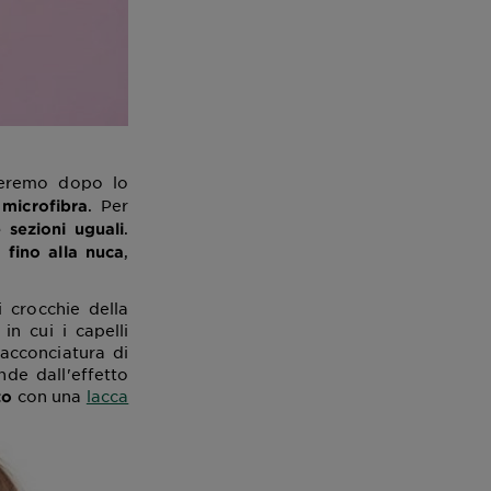
zzeremo dopo lo
. Per
microfibra
.
 sezioni uguali
,
 fino alla nuca
 crocchie della
in cui i capelli
'acconciatura di
de dall'effetto
con una
lacca
to