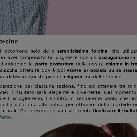
orcine
ci occorrono solo delle
, che utili
semplicissime forcine
o aver tamponato le lunghezze con un
asciugamano in 
divideremo la
della nostra
parte posteriore
chioma in tre
e
ottenuta dovrà poi essere
ciocche
arrotolata su se stessa
a di fissare questo piccolo
con delle forcine.
chignon
perazione per ciascuna sezione, fino ad ottenere tre mini
ne: il risultato sarà elegante e divertente. Nel momento 
i e li scioglieremo, tra l'altro, ci renderemo conto che un
anche un'ottima alternativa per ottenere delle morbide on
aturale. Per preservarle sarà sufficiente
finalizzare il risulta
forte
.