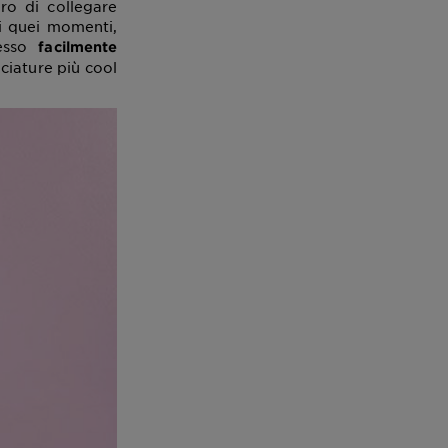
ro di collegare
ti quei momenti,
tesso
facilmente
nciature più cool