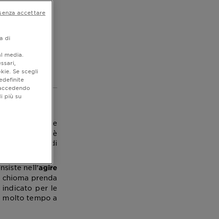
senza accettare
a di
al media.
a delle 7
ssari,
kie. Se scegli
edefinite
o accedendo
i più su
o e trascorrere
ento, infatti, è
nza l'ausilio di
siste nell'
agire
la chioma prenda
indicato per le
ha molto tempo a