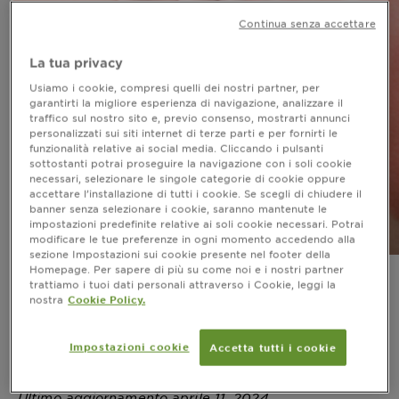
Continua senza accettare
La tua privacy
Usiamo i cookie, compresi quelli dei nostri partner, per
garantirti la migliore esperienza di navigazione, analizzare il
traffico sul nostro sito e, previo consenso, mostrarti annunci
personalizzati sui siti internet di terze parti e per fornirti le
funzionalità relative ai social media. Cliccando i pulsanti
sottostanti potrai proseguire la navigazione con i soli cookie
necessari, selezionare le singole categorie di cookie oppure
accettare l’installazione di tutti i cookie. Se scegli di chiudere il
banner senza selezionare i cookie, saranno mantenute le
impostazioni predefinite relative ai soli cookie necessari. Potrai
modificare le tue preferenze in ogni momento accedendo alla
sezione Impostazioni sui cookie presente nel footer della
Homepage. Per sapere di più su come noi e i nostri partner
Come prevenire le
trattiamo i tuoi dati personali attraverso i Cookie, leggi la
nostra
Cookie Policy.
scottature solari: cosa
fare
Impostazioni cookie
Accetta tutti i cookie
Ultimo aggiornamento aprile 11, 2024