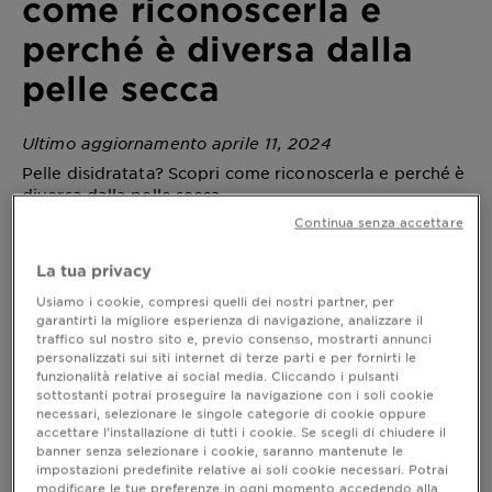
come riconoscerla e
perché è diversa dalla
pelle secca
Ultimo aggiornamento aprile 11, 2024
Pelle disidratata? Scopri come riconoscerla e perché è
diversa dalla pelle secca,
Continua senza accettare
La tua privacy
Pelle disidratata? Scopri come
Usiamo i cookie, compresi quelli dei nostri partner, per
riconoscerla e perché è diversa dalla
garantirti la migliore esperienza di navigazione, analizzare il
pelle secca
traffico sul nostro sito e, previo consenso, mostrarti annunci
personalizzati sui siti internet di terze parti e per fornirti le
La pelle disidratata non è semplicemente una pelle
funzionalità relative ai social media. Cliccando i pulsanti
secca. Esistono innanzitutto differenze tra pelle
sottostanti potrai proseguire la navigazione con i soli cookie
secca e disidratata, così come esistono diversi tipi
necessari, selezionare le singole categorie di cookie oppure
di pelle disidratata. Conoscerli permette di capire
accettare l’installazione di tutti i cookie. Se scegli di chiudere il
meglio quale sia il rimedio migliore per trattare la
banner senza selezionare i cookie, saranno mantenute le
impostazioni predefinite relative ai soli cookie necessari. Potrai
pelle disidratata.
modificare le tue preferenze in ogni momento accedendo alla