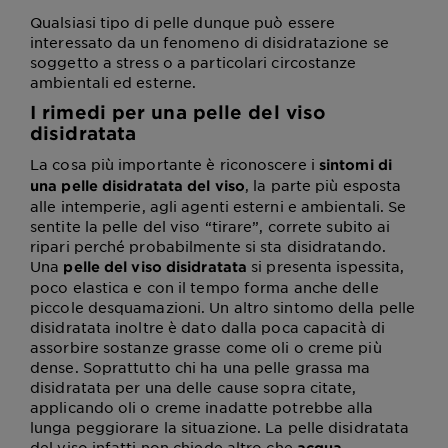
Qualsiasi tipo di pelle dunque può essere
interessato da un fenomeno di disidratazione se
soggetto a stress o a particolari circostanze
ambientali ed esterne.
I rimedi per una pelle del viso
disidratata
La cosa più importante è riconoscere i
sintomi di
, la parte più esposta
una pelle disidratata del viso
alle intemperie, agli agenti esterni e ambientali. Se
sentite la pelle del viso “tirare”, correte subito ai
ripari perché probabilmente si sta disidratando.
Una
si presenta ispessita,
pelle del viso disidratata
poco elastica e con il tempo forma anche delle
piccole desquamazioni. Un altro sintomo della pelle
disidratata inoltre è dato dalla poca capacità di
assorbire sostanze grasse come oli o creme più
dense. Soprattutto chi ha una pelle grassa ma
disidratata per una delle cause sopra citate,
applicando oli o creme inadatte potrebbe alla
lunga peggiorare la situazione. La pelle disidratata
del viso infatti non chiede altro che
.
acqua