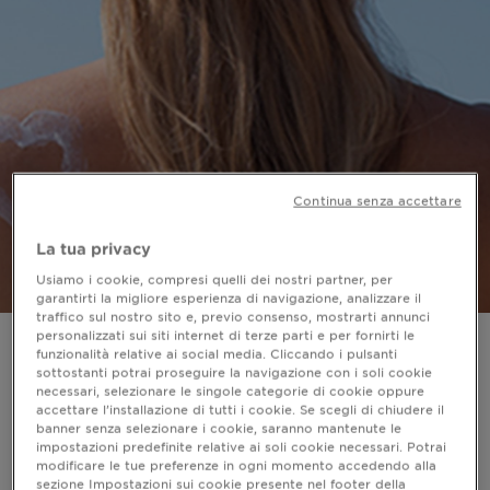
Continua senza accettare
La tua privacy
Usiamo i cookie, compresi quelli dei nostri partner, per
garantirti la migliore esperienza di navigazione, analizzare il
traffico sul nostro sito e, previo consenso, mostrarti annunci
personalizzati sui siti internet di terze parti e per fornirti le
Pelle sensibile al sole:
funzionalità relative ai social media. Cliccando i pulsanti
sottostanti potrai proseguire la navigazione con i soli cookie
come proteggerla?
necessari, selezionare le singole categorie di cookie oppure
accettare l’installazione di tutti i cookie. Se scegli di chiudere il
banner senza selezionare i cookie, saranno mantenute le
impostazioni predefinite relative ai soli cookie necessari. Potrai
Ultimo aggiornamento settembre 09, 2025
modificare le tue preferenze in ogni momento accedendo alla
Amiamo la nostra pelle baciata dal sole in estate, ma
sezione Impostazioni sui cookie presente nel footer della