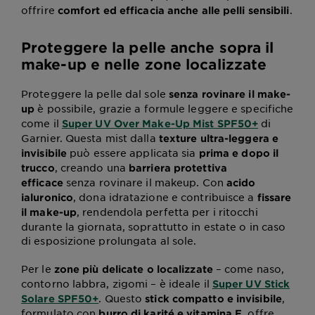
offrire
.
comfort ed efficacia anche alle pelli sensibili
Proteggere la pelle anche sopra il
make-up e nelle zone localizzate
Proteggere la pelle dal sole
senza rovinare il make-
è possibile, grazie a formule leggere e specifiche
up
come il
di
Super UV Over Make-Up Mist SPF50+
Garnier. Questa mist dalla
texture ultra-leggera e
può essere applicata sia
invisibile
prima e dopo il
, creando una
trucco
barriera protettiva
senza rovinare il makeup. Con
efficace
acido
, dona idratazione e contribuisce a
ialuronico
fissare
, rendendola perfetta per i ritocchi
il make-up
durante la giornata, soprattutto in estate o in caso
di esposizione prolungata al sole.
Per le
– come naso,
zone più delicate o localizzate
contorno labbra, zigomi – è ideale il
Super UV Stick
. Questo
,
Solare SPF50+
stick compatto e invisibile
formulato con
, offre
burro di karité e vitamina E