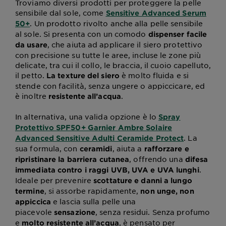
Troviamo diversi prodotti per proteggere la pelle
sensibile dal sole, come
Sensitive Advanced Serum
. Un prodotto rivolto anche alla pelle sensibile
50+
al sole. Si presenta con un comodo
dispenser facile
, che aiuta ad applicare il siero protettivo
da usare
con precisione su tutte le aree, incluse le zone più
delicate, tra cui il collo, le braccia, il cuoio capelluto,
il petto.
è molto fluida e si
La texture del siero
stende con facilità, senza ungere o appiccicare, ed
è inoltre
.
resistente all’acqua
In alternativa, una valida opzione è lo
Spray
Protettivo SPF50+ Garnier Ambre Solaire
. La
Advanced Sensitive Adulti Ceramide Protect
sua formula, con
, aiuta a
ceramidi
rafforzare e
, offrendo una
ripristinare la barriera cutanea
difesa
.
immediata contro i raggi UVB, UVA e UVA lunghi
Ideale per prevenire
scottature e danni a lungo
, si assorbe rapidamente,
termine
non unge, non
e lascia sulla pelle una
appiccica
piacevole
, senza residui. Senza profumo
sensazione
e
, è pensato per
molto resistente all’acqua