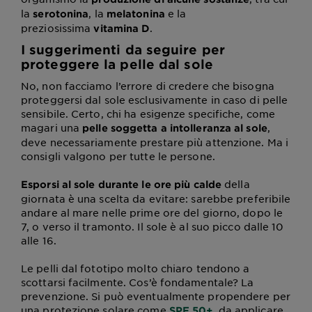
la
, la
e la
serotonina
melatonina
preziosissima
.
vitamina D
I suggerimenti da seguire per
proteggere la pelle dal sole
No, non facciamo l’errore di credere che bisogna
proteggersi dal sole esclusivamente in caso di pelle
sensibile. Certo, chi ha esigenze specifiche, come
magari una
,
pelle soggetta a intolleranza al sole
deve necessariamente prestare più attenzione. Ma i
consigli valgono per tutte le persone.
della
Esporsi al sole durante le ore più calde
giornata è una scelta da evitare: sarebbe preferibile
andare al mare nelle prime ore del giorno, dopo le
7, o verso il tramonto. Il sole è al suo picco dalle 10
alle 16.
Le pelli dal fototipo molto chiaro tendono a
scottarsi facilmente. Cos’è fondamentale? La
prevenzione. Si può eventualmente propendere per
una protezione solare come
, da applicare
SPF 50+