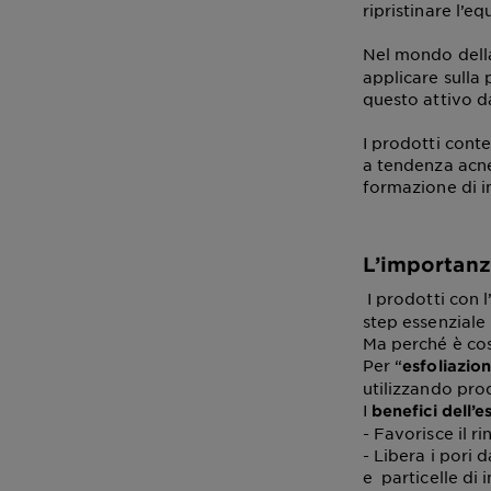
ripristinare l’e
Nel mondo della 
applicare sulla 
questo attivo da
I prodotti conte
a tendenza acne
formazione di i
L’importanza
I prodotti con l
step essenziale
Ma perché è cos
Per “
esfoliazio
utilizzando pro
I
benefici
dell’e
- Favorisce il 
- Libera i pori 
e particelle di