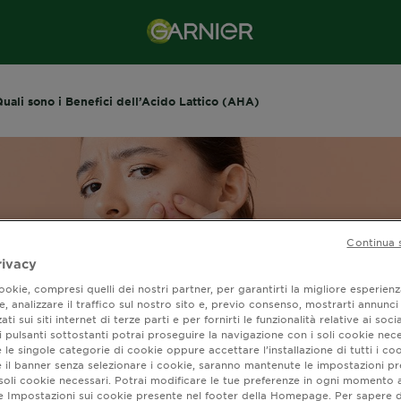
uali sono i Benefici dell’Acido Lattico (AHA)
Continua 
rivacy
okie, compresi quelli dei nostri partner, per garantirti la migliore esperienz
, analizzare il traffico sul nostro sito e, previo consenso, mostrarti annunci
ati sui siti internet di terze parti e per fornirti le funzionalità relative ai soci
 pulsanti sottostanti potrai proseguire la navigazione con i soli cookie nece
 le singole categorie di cookie oppure accettare l’installazione di tutti i coo
e il banner senza selezionare i cookie, saranno mantenute le impostazioni pr
 e Quali sono i Bene
i soli cookie necessari. Potrai modificare le tue preferenze in ogni moment
ne Impostazioni sui cookie presente nel footer della Homepage. Per sapere d