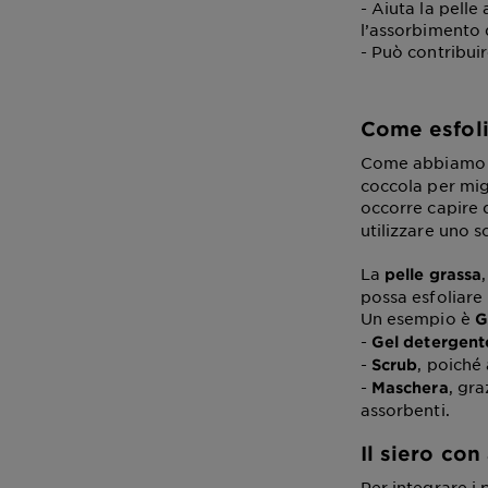
- Aiuta la pell
l’assorbimento d
- Può contribui
Come esfoli
Come abbiamo v
coccola per mig
occorre capire 
utilizzare uno s
La
pelle
grassa
possa esfoliare 
Un esempio è
G
-
Gel detergent
-
, poiché
Scrub
-
, gra
Maschera
assorbenti.
Il siero con
Per integrare i 