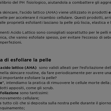
quilibrio del PH fisiologico, aiutandola a combattere gli aggre
skincare, l’acido lattico (AHA) viene utilizzato in prodotti
e
pelle per accelerare il ricambio cellulare. Questi prodotti, arr
lle proprietà esfolianti lasciano la pelle più liscia, elastica e
nenti Acido Lattico sono consigliati soprattutto per le pelli
ica, che vanno esfoliate spesso, per evitare l’eccesso di seb
mperfezioni.
 di esfoliare la pelle
’
sono validi alleati per l’esfoliazione del
acido lattico (AHA)
 nella skincare routine, da fare periodicamente per avere una
ì importante esfoliare la pelle?
”, intendiamo la pratica di rimuovere le cellule morte della 
ne
dotti appositi, come gli scrub.
sono tantissimi:
sfoliazione
rinnovamento cellulare;
da tutto ciò che si deposita sulla nostra pelle durante il gior
 inquinamento;