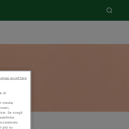
senza accettare
a di
al media.
ssari,
kie. Se scegli
edefinite
fici
o accedendo
i più su