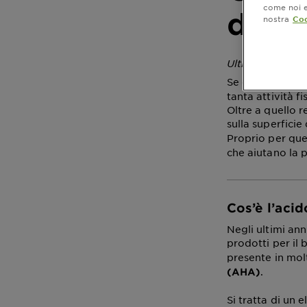
come noi e 
dell’
nostra
Coo
Ultimo aggiorna
Se quando si pa
tanta attività f
Oltre a quello r
sulla superficie 
Proprio per que
che aiutano la p
Cos’è l’acid
Negli ultimi an
prodotti per il
presente in mol
.
(AHA)
Si tratta di un 