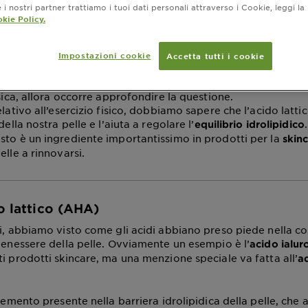
i nostri partner trattiamo i tuoi dati personali attraverso i Cookie, leggi la
Acido Lattico (AHA)
kie Policy.
Impostazioni cookie
Accetta tutti i cookie
mento aprile 11, 2024
rla di
, pensate solamente a quella sostanza ch
acido
lattico
isica, allora occorre approfondire la questione.
elativo all’esercizio fisico, dobbiamo sapere che l’acido latti
della nostra pelle e l’aiuta a regolare l’
equilibrio idrolipidico
sto è un ingrediente importantissimo in prodotti per la
skin
elle a rinnovarsi.
o lattico (AHA)
ni, abbiamo visto come gli acidi abbiano preso piede nella co
 benessere della pelle. Ovviamente un esempio è l’
acido
ialur
ti prodotti skincare, ma una menzione speciale va fatta all’
ac
elemento presente nella barriera idrolipidica della pelle, che a