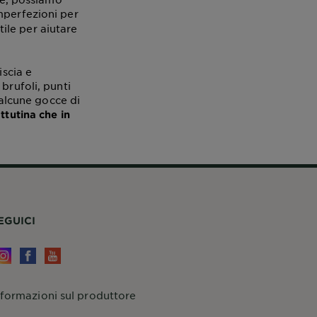
-imperfezioni per
utile per aiutare
iscia e
brufoli, punti
 alcune gocce di
ttutina che in
EGUICI
nformazioni sul produttore