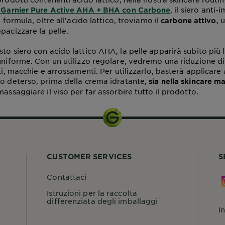
, il siero anti
 Garnier Pure Active AHA + BHA con Carbone
a formula, oltre all’acido lattico, troviamo il
, 
carbone
attivo
pacizzare la pelle.
to siero con acido lattico AHA, la pelle apparirà subito più l
uniforme. Con un utilizzo regolare, vedremo una riduzione di 
ati, macchie e arrossamenti. Per utilizzarlo, basterà applicare
so deterso, prima della crema idratante,
sia nella skincare ma
assaggiare il viso per far assorbire tutto il prodotto.
CUSTOMER SERVICES
S
Contattaci
Istruzioni per la raccolta
differenziata degli imballaggi
I