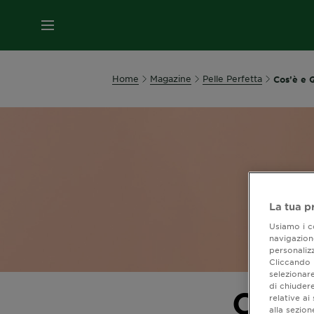
MENU
Home
Magazine
Pelle Perfetta
Cos’è e Q
La tua p
Usiamo i co
navigazione
personalizz
Cliccando i
selezionare
di chiuder
Cos’è
relative a
alla sezio