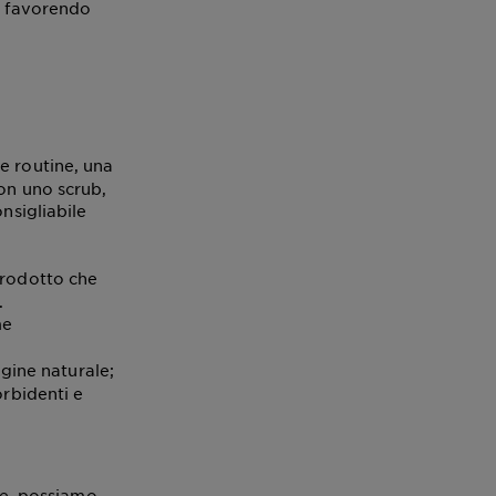
e, favorendo
e routine, una
on uno scrub,
onsigliabile
prodotto che
à.
me
igine naturale;
orbidenti e
ine, possiamo