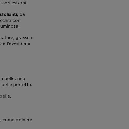
ssori esterni.
, da
sfolianti
icchiti con
 luminosa.
 mature, grasse o
o e l’eventuale
la pelle: uno
 pelle perfetta.
pelle,
no, come polvere