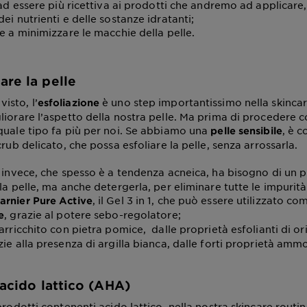
e ad essere più ricettiva ai prodotti che andremo ad applicar
ei nutrienti e delle sostanze idratanti;
re a minimizzare le macchie della pelle.
are la pelle
isto, l’
è uno step importantissimo nella skincar
esfoliazione
liorare l’aspetto della nostra pelle. Ma prima di procedere c
quale tipo fa più per noi. Se abbiamo una
, è c
pelle
sensibile
crub delicato, che possa esfoliare la pelle, senza arrossarla.
, invece, che spesso è a tendenza acneica, ha bisogno di un 
la pelle, ma anche detergerla, per eliminare tutte le impurit
, il Gel 3 in 1, che può essere utilizzato co
arnier Pure Active
, grazie al potere sebo-regolatore;
e
 arricchito con pietra pomice, dalle proprietà esfolianti di or
zie alla presenza di argilla bianca, dalle forti proprietà amm
 acido lattico (AHA)
prodotti contenenti acido lattico, nella nostra skincare rout