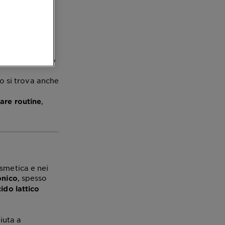
e si forma dopo
co si trova anche
.
,
care routine
smetica e nei
, spesso
onico
ido lattico
iuta a