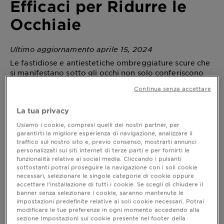
Efficaci per Ridurre le
Occhiaie
Ultimo aggiornamento aprile 15, 2024
Le fastidiose e antiestetiche ombreggiature scure che
si manifestano sotto gli occhi non solo conferiscono
un aspetto stanco e affaticato allo sguardo, ma hanno
Continua senza accettare
anche il potere di influire sull'aspetto generale del
viso, rendendolo più opaco e privo di luminosità.
La tua privacy
Vediamo insieme come affrontare e mitigare
efficacemente questo inestetismo per donare allo
Usiamo i cookie, compresi quelli dei nostri partner, per
sguardo un aspetto fresco e luminoso.
garantirti la migliore esperienza di navigazione, analizzare il
traffico sul nostro sito e, previo consenso, mostrarti annunci
personalizzati sui siti internet di terze parti e per fornirti le
funzionalità relative ai social media. Cliccando i pulsanti
sottostanti potrai proseguire la navigazione con i soli cookie
Occhiaie: cause
necessari, selezionare le singole categorie di cookie oppure
accettare l’installazione di tutti i cookie. Se scegli di chiudere il
Le cause della presenza di questo inestetismo
banner senza selezionare i cookie, saranno mantenute le
possono essere molteplici, primo fra tutti
impostazioni predefinite relative ai soli cookie necessari. Potrai
l’ereditarietà; una predisposizione genetica
modificare le tue preferenze in ogni momento accedendo alla
potrebbe infatti essere uno dei motivi principali
sezione Impostazioni sui cookie presente nel footer della