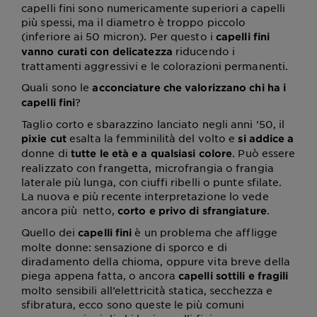
capelli fini sono numericamente superiori a capelli
più spessi, ma il diametro è troppo piccolo
(inferiore ai 50 micron). Per questo i
capelli fini
riducendo i
vanno curati con delicatezza
trattamenti aggressivi e le colorazioni permanenti.
Quali sono le
acconciature che valorizzano chi ha i
?
capelli fini
Taglio corto e sbarazzino lanciato negli anni ’50, il
esalta la femminilità del volto e
pixie cut
si addice a
donne di
. Può essere
tutte le età e a qualsiasi colore
realizzato con frangetta, microfrangia o frangia
laterale più lunga, con ciuffi ribelli o punte sfilate.
La nuova e più recente interpretazione lo vede
ancora più netto,
.
corto e privo di sfrangiature
Quello dei
è un problema che affligge
capelli fini
molte donne: sensazione di sporco e di
diradamento della chioma, oppure vita breve della
piega appena fatta, o ancora
capelli sottili e fragili
molto sensibili all’elettricità statica, secchezza e
sfibratura, ecco sono queste le più comuni