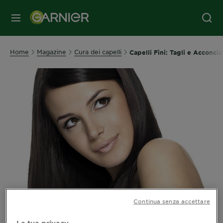
MENU
Home
Magazine
Cura dei capelli
Capelli Fini: Tagli e Acconcia
Continua senza accettare