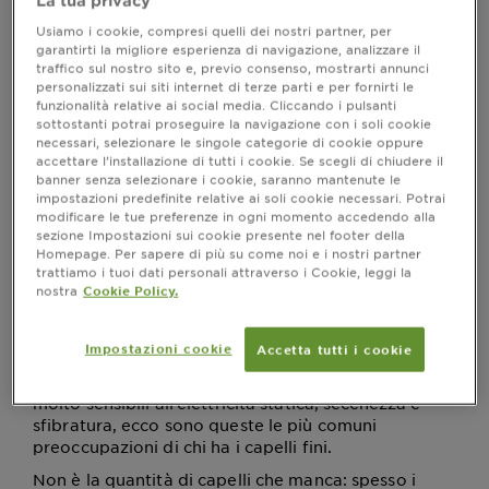
La tua privacy
Capelli Fini: Tagli e
Usiamo i cookie, compresi quelli dei nostri partner, per
garantirti la migliore esperienza di navigazione, analizzare il
Acconciature per
traffico sul nostro sito e, previo consenso, mostrarti annunci
personalizzati sui siti internet di terze parti e per fornirti le
Valorizzarli
funzionalità relative ai social media. Cliccando i pulsanti
sottostanti potrai proseguire la navigazione con i soli cookie
necessari, selezionare le singole categorie di cookie oppure
Ultimo aggiornamento agosto 11, 2025
accettare l’installazione di tutti i cookie. Se scegli di chiudere il
banner senza selezionare i cookie, saranno mantenute le
impostazioni predefinite relative ai soli cookie necessari. Potrai
modificare le tue preferenze in ogni momento accedendo alla
sezione Impostazioni sui cookie presente nel footer della
Homepage. Per sapere di più su come noi e i nostri partner
trattiamo i tuoi dati personali attraverso i Cookie, leggi la
4 tagli che valorizzano i capelli fini,
nostra
Cookie Policy.
Quello dei
è un problema che affligge
capelli fini
molte donne: sensazione di sporco e di
Impostazioni cookie
Accetta tutti i cookie
diradamento della chioma, oppure vita breve della
piega appena fatta, o ancora
capelli sottili e fragili
molto sensibili all’elettricità statica, secchezza e
sfibratura, ecco sono queste le più comuni
preoccupazioni di chi ha i capelli fini.
Non è la quantità di capelli che manca: spesso i