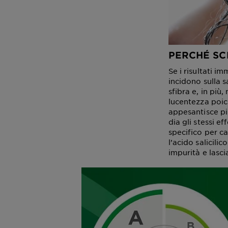
PERCHÉ SC
Se i risultati i
incidono sulla s
sfibra e, in più
lucentezza poic
appesantisce pi
dia gli stessi e
specifico per ca
l’acido salicilic
impurità e lascia