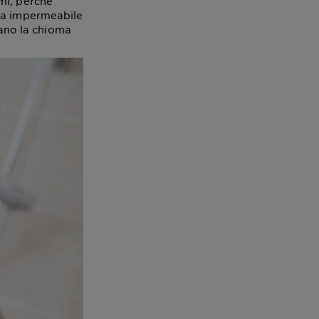
mi, perché
ola impermeabile
iano la chioma