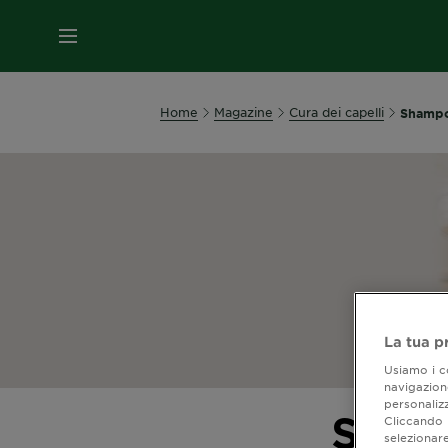
MENU
Home
Magazine
Cura dei capelli
Shampoo
La tua p
Usiamo i co
navigazione
personalizz
Shamp
Cliccando i
selezionare