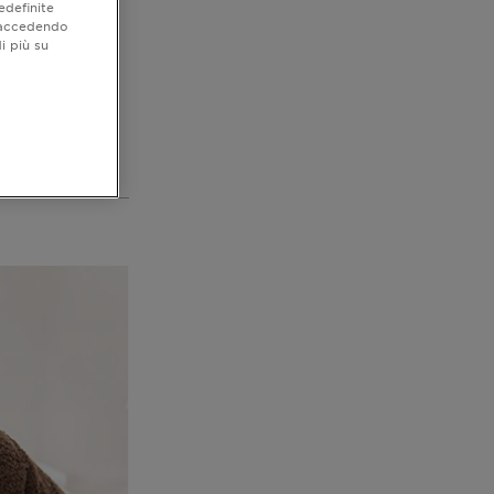
edefinite
o accedendo
i più su
capelli avendo