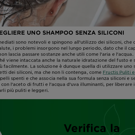
EGLIERE UNO SHAMPOO SENZA SILICONI
mmediati sono notevoli e spingono all’utilizzo dei siliconi, c
alute, i problemi insorgono nel lungo periodo, dato che il cape
, non lascia passare sostanze anche utili come l’aria e l’acqua.
hé viene intaccata anche la naturale idratazione del fusto e 
ù facilmente. La soluzione è dunque quella di utilizzare un
ffetti dei siliconi, ma che non li contenga, come
Fructis Puliti e
pelli spenti e che associa nella sua formula senza siliconi e 
o con l’aceto di frutti e l’acqua d’uva illuminanti, per liberare i
rli più puliti e leggeri.
Verifica la