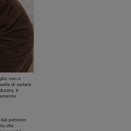
glio con o
quella di optare
urata, il
ttamente
 dal petrolio
sto che