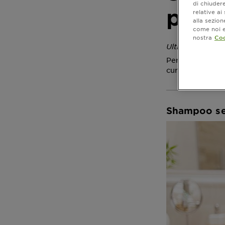
di chiuder
perch
relative a
alla sezio
come noi e 
nostra
Coo
Ultimo aggiorn
Perché sceglier
cura della loro 
Shampoo sen