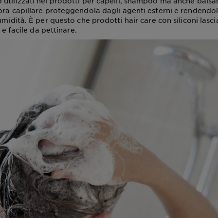
utilizzati nei prodotti per capelli, shampoo ma anche balsa
bra capillare proteggendola dagli agenti esterni e rendend
umidità. È per questo che prodotti hair care con siliconi lasc
a e facile da pettinare.