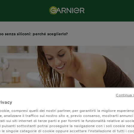
 senza siliconi: perché sceglierlo?
Continua 
rivacy
okie, compresi quelli dei nostri partner, per garantirti la migliore esperienz
, analizzare il traffico sul nostro sito e, previo consenso, mostrarti annunci
ati sui siti internet di terze parti e per fornirti le funzionalità relative ai soci
oo senza siliconi:
 pulsanti sottostanti potrai proseguire la navigazione con i soli cookie nece
 le singole categorie di cookie oppure accettare l’installazione di tutti i coo