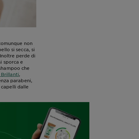
he comunque non
llo si secca, si
 Inoltre perde di
si sporca e
o shampoo che
 Brillanti
,
senza parabeni,
 capelli dalle