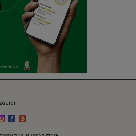
i
EGUICI
nformazioni sul produttore