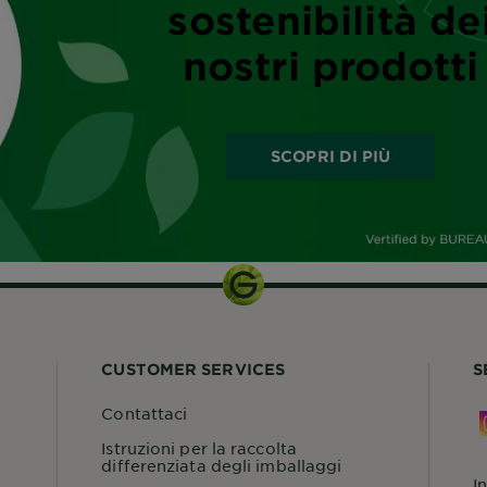
sostenibilità de
nostri prodotti
SCOPRI DI PIÙ
CUSTOMER SERVICES
S
Contattaci
Istruzioni per la raccolta
differenziata degli imballaggi
I