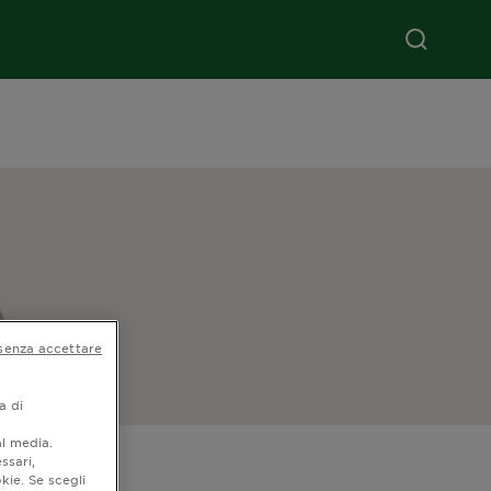
senza accettare
a di
al media.
ssari,
kie. Se scegli