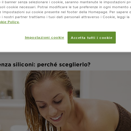
e il banner senza selezionare i cookie, saranno mantenute le impostazioni pr
é sceglierlo?
i soli cookie necessari. Potrai modificare le tue preferenze in ogni moment
ne Impostazioni sui cookie presente nel footer della Homepage. Per sapere d
i nostri partner trattiamo i tuoi dati personali attraverso i Cookie, leggi la
kie Policy.
amento luglio 10, 2023
e uno shampoo senza siliconi? Scopri come detergere i tuoi 
Impostazioni cookie
Accetta tutti i cookie
salute.
za siliconi: perché sceglierlo?