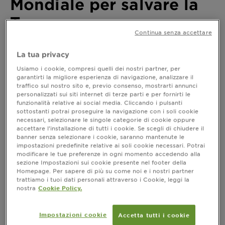
Mondiale per salvare la
Terra
Continua senza accettare
Ultimo aggiornamento aprile 11, 2024
La tua privacy
Che cos’è, quando si celebra e quando è nata l’idea di
Usiamo i cookie, compresi quelli dei nostri partner, per
una Giornata Mondiale della Terra, diventata oggi la
garantirti la migliore esperienza di navigazione, analizzare il
più grande manifestazione a difesa del pianeta.
traffico sul nostro sito e, previo consenso, mostrarti annunci
personalizzati sui siti internet di terze parti e per fornirti le
funzionalità relative ai social media. Cliccando i pulsanti
sottostanti potrai proseguire la navigazione con i soli cookie
necessari, selezionare le singole categorie di cookie oppure
Earth Day: Giornata Mondiale per
accettare l’installazione di tutti i cookie. Se scegli di chiudere il
salvare la Terra
banner senza selezionare i cookie, saranno mantenute le
impostazioni predefinite relative ai soli cookie necessari. Potrai
Cinquant’anni fa, durante una conferenza
modificare le tue preferenze in ogni momento accedendo alla
dell’Unesco a San Francisco, John McConnel,
sezione Impostazioni sui cookie presente nel footer della
attivista per la pace, propose una giornata in onore
Homepage. Per sapere di più su come noi e i nostri partner
della Terra; un anno dopo,
il 22 aprile del 1970,
trattiamo i tuoi dati personali attraverso i Cookie, leggi la
nasceva
. Oggi
nostra
Cookie Policy.
la Giornata della Terra
l’appuntamento voluto dalle Nazioni Unite è
diventato la più grande manifestazione a difesa del
Impostazioni cookie
Accetta tutti i cookie
pianeta: 192 i paesi coinvolti, con celebrazioni in