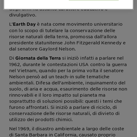
ogni angolo della terra, l’appuntamento nel corso
degli anni ha assunto carattere educativo e
divulgativo.
L’
è nata come movimento universitario
Earth Day
con lo scopo di tutelare la conservazione delle
risorse naturali della terra, promossa dall’allora
presidente statunitense John Fitzgerald Kennedy e
dal senatore Gaylord Nelson.
Di
si iniziò infatti a parlare nel
Giornata della Terra
1962, durante le contestazioni USA contro la guerra
nel Vietnam, quando per la prima volta il senatore
Nelson pensò ad un teach-in sulle tematiche
ambientali. Difesa dell’ambiente, inquinamento del
suolo, di aria e acqua, esaurimento delle risorse non
rinnovabili e il loro impatto sul pianeta ma
soprattutto di soluzioni possibili: questi i temi che
furono affrontati. Si iniziò a parlare di riciclo, di
conservazione delle risorse naturali, di divieto di
utilizzo dei prodotti chimici.
Nel 1969, il disastro ambientale a largo delle coste
di Santa Barbara in California, causato proprio