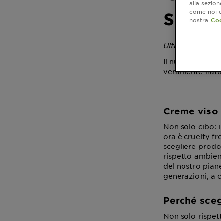
alla sezio
scegl
come noi e 
nostra
Coo
Ultimo aggiorna
Il nuovo trend 
veramente natur
Creme viso 
Non solo cibo: 
ora è cruelty f
scegliere prodo
rispetto ambient
del nostro pian
generazioni, a 
Perché sceg
Non solo rispet