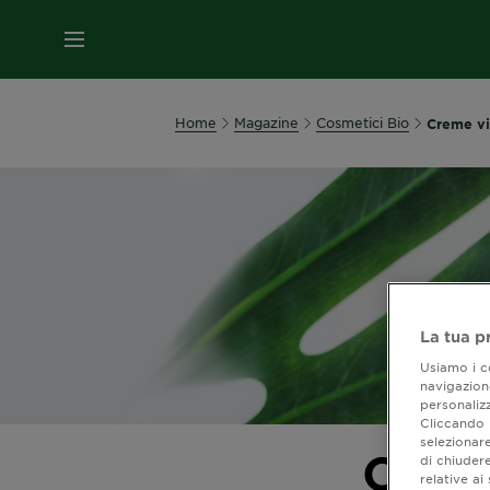
MENU
Home
Magazine
Cosmetici Bio
Creme vi
La tua p
Usiamo i co
navigazione
personalizz
Cliccando i
selezionare
Crem
di chiuder
relative a