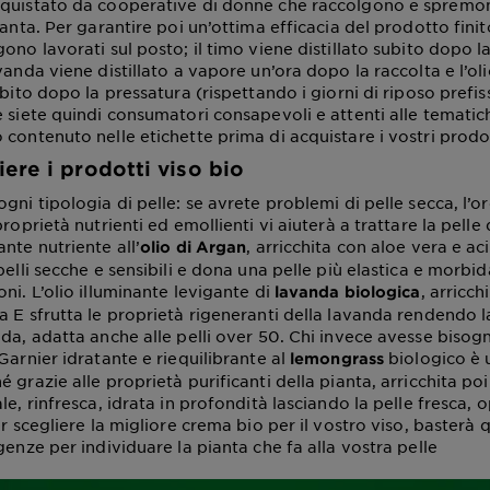
cquistato da cooperative di donne che raccolgono e spremo
ianta. Per garantire poi un’ottima efficacia del prodotto finito
ono lavorati sul posto; il timo viene distillato subito dopo la 
vanda viene distillato a vapore un’ora dopo la raccolta e l’ol
ubito dopo la pressatura (rispettando i giorni di riposo prefiss
e siete quindi consumatori consapevoli e attenti alle tematic
 contenuto nelle etichette prima di acquistare i vostri prodo
ere i prodotti viso bio
gni tipologia di pelle: se avrete problemi di pelle secca, l’o
proprietà nutrienti ed emollienti vi aiuterà a trattare la pelle 
nte nutriente all’
, arricchita con aloe vera e ac
olio di Argan
pelli secche e sensibili e dona una pelle più elastica e morbid
ni. L’olio illuminante levigante di
, arricch
lavanda biologica
a E sfrutta le proprietà rigeneranti della lavanda rendendo la
da, adatta anche alle pelli over 50. Chi invece avesse bisogn
Garnier idratante e riequilibrante al
biologico è 
lemongrass
 grazie alle proprietà purificanti della pianta, arricchita po
le, rinfresca, idrata in profondità lasciando la pelle fresca, 
er scegliere la migliore crema bio per il vostro viso, basterà 
genze per individuare la pianta che fa alla vostra pelle