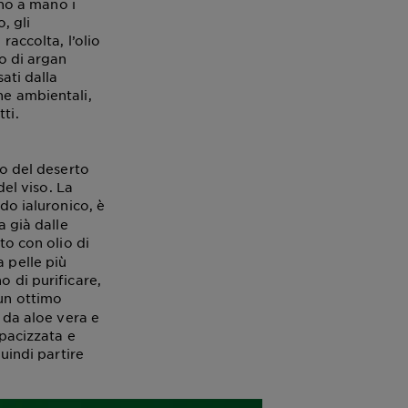
no a mano i
, gli
raccolta, l’olio
io di argan
ati dalla
he ambientali,
tti.
ro del deserto
del viso. La
ido ialuronico, è
a già dalle
ito con olio di
 pelle più
o di purificare,
un ottimo
i da aloe vera e
opacizzata e
quindi partire