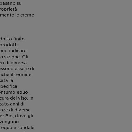
i basano su
roprietà
vamente le creme
dotto finito
 prodotti
no indicare
vorazione. Gli
ri di diversa
possono essere di
nche il termine
ata la
specifica
 consumo equo
cura del viso, in
cato anni di
enze di diverse
er Bio, dove gli
so vengono
o equo e solidale