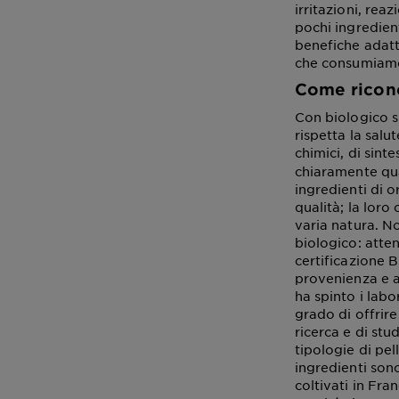
irritazioni, reaz
pochi ingredien
benefiche adatt
che consumiamo
Come ricono
Con biologico s
rispetta la salu
chimici, di sint
chiaramente qual
ingredienti di o
qualità; la loro
varia natura. N
biologico: atte
certificazione B
provenienza e 
ha spinto i labo
grado di offrire
ricerca e di stu
tipologie di pel
ingredienti sono
coltivati in Fra