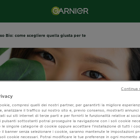
so Bio: come scegliere quella giusta per te
Continua 
rivacy
okie, compresi quelli dei nostri partner, per garantirti la migliore esperienz
, analizzare il traffico sul nostro sito e, previo consenso, mostrarti annunci
ati sui siti internet di terze parti e per fornirti le funzionalità relative ai soci
 pulsanti sottostanti potrai proseguire la navigazione con i soli cookie nece
 le singole categorie di cookie oppure accettare l’installazione di tutti i coo
e viso Bio: come
e il banner senza selezionare i cookie, saranno mantenute le impostazioni pr
i soli cookie necessari. Potrai modificare le tue preferenze in ogni moment