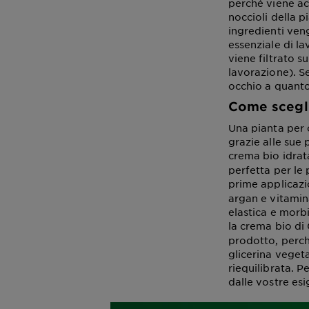
perché viene a
noccioli della p
ingredienti veng
essenziale di la
viene filtrato s
lavorazione). S
occhio a quanto
Come scegli
Una pianta per o
grazie alle sue 
crema bio idrata
perfetta per le 
prime applicazio
argan e vitamin
elastica e morbi
la crema bio di 
prodotto, perché
glicerina vegeta
riequilibrata. P
dalle vostre esi