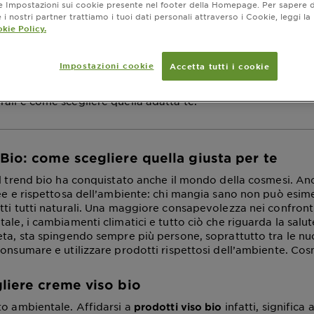
ne Impostazioni sui cookie presente nel footer della Homepage. Per sapere d
iere quella giusta pe
i nostri partner trattiamo i tuoi dati personali attraverso i Cookie, leggi la
kie Policy.
mento aprile 11, 2024
Impostazioni cookie
Accetta tutti i cookie
della cosmesi è rappresentato dalle creme viso bio: come ric
ali e come scegliere quella adatta te.
Bio: come scegliere quella giusta per te
il trend bio ha conquistato anche il mondo della cosmesi. An
ree e rispettosa dell’ambiente: chi mangia sano non può esime
tti tutti naturali. Una maggiore consapevolezza nei confronti
ale, i cambiamenti climatici e tutto ciò che riguarda la salute
eta, sta spingendo sempre più persone, soprattutto tra le n
consumare e utilizzare prodotti rispettosi dell’ambiente. Co
liere creme viso bio
to ambientale. Affidarsi a
infatti, significa
prodotti viso bio