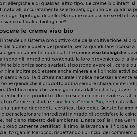
ioni allergiche e di qualsiasi altro tipo. Le creme bio infatti s
ti naturali, accuratamente selezionati, ognuno dei quali ha p
e a ogni tipologia di pelle. Ma come riconoscere se effetti
 siano naturali e biologiche?
scere le creme viso bio
i intende un sistema produttivo che dalla coltivazione al pro
te dell’uomo e quella del pianeta, senza quindi fare ricorso a
esi o geneticamente modificati. Le
devo
creme viso biologiche
i sono gli ingredienti contenuti, la loro provenienza e la la
rigine biologica sono svariati, si possono avere oli, cere e bur
 origine inoltre può essere anche minerale e i principi attivi 
on sempre poi la dicitura naturale implica necessariamente a
nzione quindi che il prodotto abbia sempre chiaramente indic
io. Certificazione che viene garantita dall’etichetta, dove si 
autenticità del prodotto. Una crescente consapevolezza al
ratori Garnier a studiare una
linea Garnier Bio
, dedicata alla 
 una gamma di prodotti certificati biologici. Questo ha impli
dio per selezionare ingredienti in grado di soddisfare le esig
le, nel pieno rispetto dell’ambiente. È nata così la linea Garni
 biologicamente certificati: il timo, la lavanda e il fiordali
ncia, l’Argan in Marocco, rispettando i principi del commerci