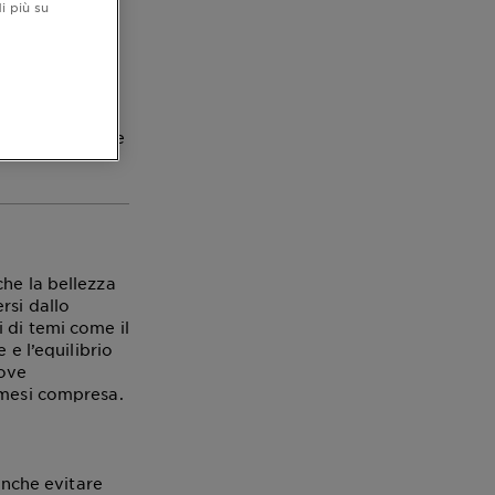
i più su
r te
onoscere quelle
che la bellezza
rsi dallo
 di temi come il
 e l’equilibrio
uove
smesi compresa.
 anche evitare