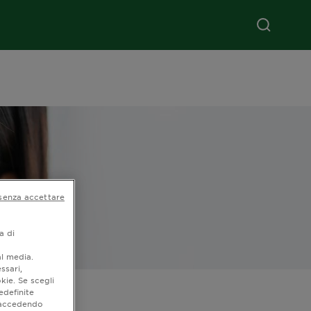
senza accettare
a di
al media.
ssari,
kie. Se scegli
edefinite
o accedendo