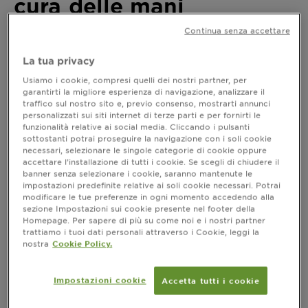
cura delle mani
Continua senza accettare
Ultimo aggiornamento settembre 25, 2024
Una buona igiene quotidiana è il punto di partenza
La tua privacy
imprescindibile per prendersi cura delle proprie mani
Usiamo i cookie, compresi quelli dei nostri partner, per
e averle sempre levigate e belle. Il lavaggio,
garantirti la migliore esperienza di navigazione, analizzare il
effettuato più volte al giorno, dovrebbe essere una
traffico sul nostro sito e, previo consenso, mostrarti annunci
pratica di base consolidata, ma va effettuato nel
personalizzati sui siti internet di terze parti e per fornirti le
modo giusto per evitare che si possano creare
funzionalità relative ai social media. Cliccando i pulsanti
sottostanti potrai proseguire la navigazione con i soli cookie
possibili arrosamenti e renda così la pelle più sensibile
necessari, selezionare le singole categorie di cookie oppure
e fragile.
accettare l’installazione di tutti i cookie. Se scegli di chiudere il
Altre piccole accortezze come l’utilizzo di una buona
banner senza selezionare i cookie, saranno mantenute le
crema idratante adatta alla vostra pelle, un’attenzione
impostazioni predefinite relative ai soli cookie necessari. Potrai
specifica alle unghie e una corretta protezione dagli
modificare le tue preferenze in ogni momento accedendo alla
agenti esterni fanno il resto. Ma ecco, punto per
sezione Impostazioni sui cookie presente nel footer della
Homepage. Per sapere di più su come noi e i nostri partner
punto, 5 consigli pratici da seguire ogni giorno.
trattiamo i tuoi dati personali attraverso i Cookie, leggi la
nostra
Cookie Policy.
Lavaggio corretto
Impostazioni cookie
Accetta tutti i cookie
Quando si lavano le mani, l’acqua non deve avere