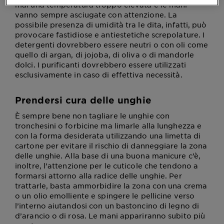
mai una temperatura troppo elevata e le mani
vanno sempre asciugate con attenzione. La
possibile presenza di umidità tra le dita, infatti, può
provocare fastidiose e antiestetiche screpolature. I
detergenti dovrebbero essere neutri o con oli come
quello di argan, di jojoba, di oliva o di mandorle
dolci. I purificanti dovrebbero essere utilizzati
esclusivamente in caso di effettiva necessità.
Prendersi cura delle unghie
È sempre bene non tagliare le unghie con
tronchesini o forbicine ma limarle alla lunghezza e
con la forma desiderata utilizzando una limetta di
cartone per evitare il rischio di danneggiare la zona
delle unghie. Alla base di una buona manicure c’è,
inoltre, l’attenzione per le cuticole che tendono a
formarsi attorno alla radice delle unghie. Per
trattarle, basta ammorbidire la zona con una crema
o un olio emolliente e spingere le pellicine verso
l’interno aiutandosi con un bastoncino di legno di
d’arancio o di rosa. Le mani appariranno subito più