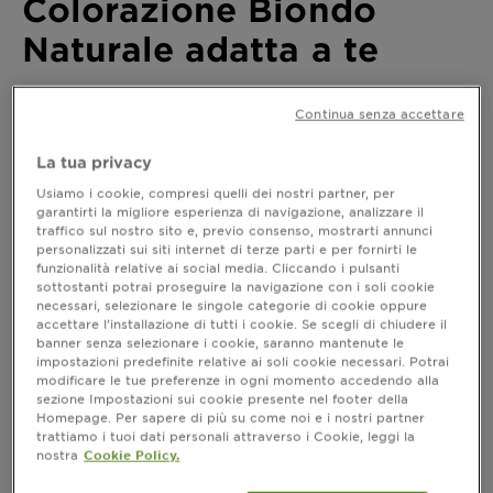
Colorazione Biondo
Naturale adatta a te
Ultimo aggiornamento luglio 12, 2023
Continua senza accettare
Il biondo è un colore per capelli sempre di tendenza,
presente nella palette colori di tutti gli hair stylist. Ma
La tua privacy
c’è biondo e biondo, da quello più chiaro a quello più
Usiamo i cookie, compresi quelli dei nostri partner, per
scuro che sconfina nel castano. Per tutti però, c’è un
garantirti la migliore esperienza di navigazione, analizzare il
pericolo in agguato: l’effetto paglia, ovvero il biondo
traffico sul nostro sito e, previo consenso, mostrarti annunci
slavato e scolorito spesso causato dai raggi solari,
personalizzati sui siti internet di terze parti e per fornirti le
funzionalità relative ai social media. Cliccando i pulsanti
dall’acqua salata del mare e dal cloro delle piscine,
sottostanti potrai proseguire la navigazione con i soli cookie
solitamente accompagnato da capelli fragili, secchi e
necessari, selezionare le singole categorie di cookie oppure
con punte rovinate.
accettare l’installazione di tutti i cookie. Se scegli di chiudere il
banner senza selezionare i cookie, saranno mantenute le
Mantenere i capelli biondi richiede attenzioni costanti.
impostazioni predefinite relative ai soli cookie necessari. Potrai
Il primo passo è quello di usare uno
shampoo e un
modificare le tue preferenze in ogni momento accedendo alla
. Questi prodotti
balsamo specifici per capelli biondi
sezione Impostazioni sui cookie presente nel footer della
aiutano a prevenire lo sbiadimento e a mantenere la
Homepage. Per sapere di più su come noi e i nostri partner
trattiamo i tuoi dati personali attraverso i Cookie, leggi la
luminosità del colore. Si consiglia anche di usare una
nostra
Cookie Policy.
maschera nutriente almeno una volta alla settimana, in
modo da nutrire i capelli. Un'altra tecnica utile per