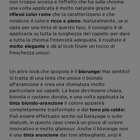
non troppo accesa e l’effetto che ha sulla chioma
una volta applicata è molto naturale grazie ai
che la caratterizzano e che
riflessi color rame
rendono il colore
. Naturalmente, se si
ricco e pieno
opta per una tinta di questo tipo, il consiglio è di
applicarla su tutta la lunghezza del capello per dare
a tutta la chioma l’intensità adeguata. Il risultato è
e dà al look finale un tocco di
molto elegante
freschezza unico!
Un altro look che spopola è il
! Mai sentito?
blorange
Si tratta di una tinta che unisce il biondo
all’arancione e crea una sfumatura molto
particolare sui capelli. La base dev’essere chiara,
bionda o castano dorata, e una volta applicata la
il colore apparirà
tinta biondo-arancione
completamente trasformato e dal
!
tono più caldo
Può essere effettuato anche sul balayage o sullo
shatush, in questo caso creerà un gioco di colore
innovativo e molto glamour. Anche il blorange non
è una
dai toni abbaglianti, anzi è
tinta arancione