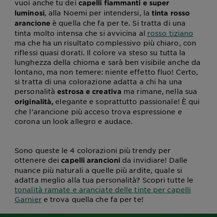
vuoi anche tu dei
capelli fiammanti e super
, alla Noemi per intendersi, la
luminosi
tinta rosso
è quella che fa per te. Si tratta di una
arancione
tinta molto intensa che si avvicina al
rosso tiziano
ma che ha un risultato complessivo più chiaro, con
riflessi quasi dorati. Il colore va steso su tutta la
lunghezza della chioma e sarà ben visibile anche da
lontano, ma non temere: niente effetto fluo! Certo,
si tratta di una colorazione adatta a chi ha una
personalità
ma rimane, nella sua
estrosa e creativa
elegante e soprattutto passionale! È qui
originalità,
che l’arancione più acceso trova espressione e
corona un look allegro e audace.
Sono queste le 4 colorazioni più trendy per
ottenere dei
da invidiare! Dalle
capelli arancioni
nuance più naturali a quelle più ardite, quale si
adatta meglio alla tua personalità? Scopri tutte le
tonalità ramate e aranciate delle tinte per capelli
Garnier
e trova quella che fa per te!