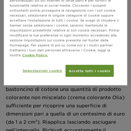
personalizzati sui siti internet di terze parti e per fornirti le
funzionalità relative ai social media. Cliccando i pulsanti
sottostanti potrai proseguire la navigazione con i soli cookie
Olia può causare allergia?
necessari, selezionare le singole categorie di cookie oppure
accettare l’installazione di tutti i cookie. Se scegli di chiudere il
È obbligatorio eseguire il test di allerta allergia
banner senza selezionare i cookie, saranno mantenute le
impostazioni predefinite relative ai soli cookie necessari. Potrai
imperativamente 48 ore prima di ciascuna
modificare le tue preferenze in ogni momento accedendo alla
applicazione. Per eseguire il test basta leggere
sezione Impostazioni sui cookie presente nel footer della
Homepage. Per sapere di più su come noi e i nostri partner
attentamente le istruzioni di seguito, che ritrovi
trattiamo i tuoi dati personali attraverso i Cookie, leggi la
nostra
Cookie Policy.
sul foglio di istruzioni all'interno della
confezione:
Impostazioni cookie
Accetta tutti i cookie
- togli gli orecchini
- applica dietro l'orecchio con l'aiuto di un
bastoncino di cotone una quantità di prodotto
colorante non miscelato (crema colorante Olia)
sufficiente per ricoprire una superficie di
dimensioni pari a quella di un centesimo di euro
(da 1 a 2 cm²). Riapplica lasciando asciugare
nell'intervallo. Richiudi accuratamente il